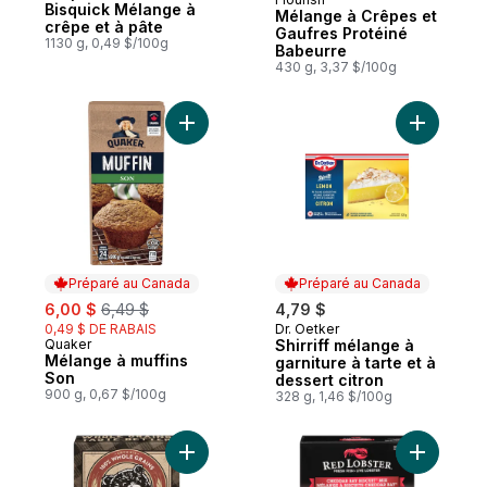
Préparé au Canada
Bisquick Mélange à
Mélange à Crêpes et
crêpe et à pâte
Gaufres Protéiné
1130 g, 0,49 $/100g
Babeurre
430 g, 3,37 $/100g
Ajouter Mélange à muffins Son au panier
Ajouter Sh
Préparé au Canada
Préparé au Canada
sale:
, formerly:
6,00 $
6,49 $
4,79 $
0,49 $ DE RABAIS
Dr. Oetker
Préparé au Canada
Quaker
Shirriff mélange à
Préparé au Canada
Mélange à muffins
garniture à tarte et à
Son
dessert citron
900 g, 0,67 $/100g
328 g, 1,46 $/100g
Ajouter Mélange de crêpes et gaufres, b
Ajouter M