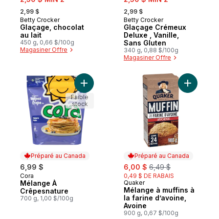
, formerly:
, formerly:
2,99 $
2,99 $
Betty Crocker
Betty Crocker
Glaçage, chocolat
Glaçage Crémeux
au lait
Deluxe , Vanille,
450 g, 0,66 $/100g
Sans Gluten
Magasiner Offre
340 g, 0,88 $/100g
Magasiner Offre
Ajouter Mélange À Crêpesnature au panie
Ajouter M
Faible
stock
Préparé au Canada
Préparé au Canada
sale:
, formerly:
6,99 $
6,00 $
6,49 $
Cora
0,49 $ DE RABAIS
Préparé au Canada
Mélange À
Quaker
Préparé au Canada
Mélange à muffins à
Crêpesnature
la farine d’avoine,
700 g, 1,00 $/100g
Avoine
900 g, 0,67 $/100g