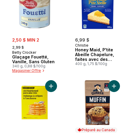
sale:
2,50 $ MIN 2
6,99 $
, formerly:
Christie
2,99 $
Honey Maid, P'tite
Betty Crocker
Abeille Chapelure,
Glaçage Fouetté,
faites avec des
Vanille, Sans Gluten
grains entiers et du
400 g, 1,75 $/100g
340 g, 0,88 $/100g
miel véritable
Magasiner Offre
Ajouter Mélange à crêpes à l’ancienne au
Ajouter M
Préparé au Canada