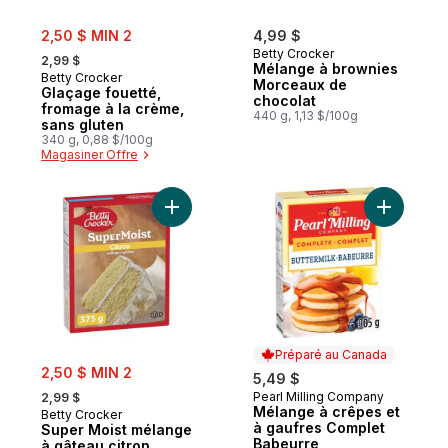
sale:
2,50 $ MIN 2
4,99 $
, formerly:
Betty Crocker
2,99 $
Mélange à brownies
Betty Crocker
Morceaux de
Glaçage fouetté,
chocolat
fromage à la crème,
440 g, 1,13 $/100g
sans gluten
340 g, 0,88 $/100g
Magasiner Offre
Ajouter Super Moist mélange à gâteau cit
Ajouter M
Préparé au Canada
sale:
2,50 $ MIN 2
5,49 $
, formerly:
Pearl Milling Company
2,99 $
Préparé au Canada
Mélange à crêpes et
Betty Crocker
à gaufres Complet
Super Moist mélange
Babeurre
à gâteau citron