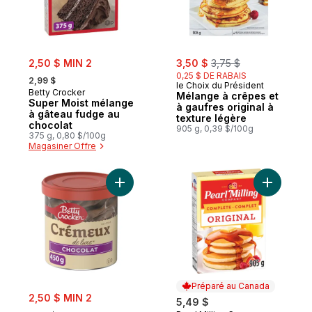
sale:
sale:
, formerly:
2,50 $ MIN 2
3,50 $
3,75 $
, formerly:
0,25 $ DE RABAIS
2,99 $
le Choix du Président
Betty Crocker
Mélange à crêpes et
Super Moist mélange
à gaufres original à
à gâteau fudge au
texture légère
chocolat
905 g, 0,39 $/100g
375 g, 0,80 $/100g
Magasiner Offre
Ajouter Glaçage crémeux Deluxe, chocola
Ajouter M
Préparé au Canada
sale:
2,50 $ MIN 2
5,49 $
, formerly: