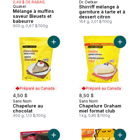
0,49 $ DE RABAIS
Dr. Oetker
Préparé au Canada
Quaker
Shirriff mélange à
Préparé au Canada
Mélange à muffins
garniture à tarte et à
saveur Bleuets et
dessert citron
babeurre
164 g, 2,01 $/100g
900 g, 0,67 $/100g
Ajouter Chapelure au chocolat au panier
Ajouter C
Préparé au Canada
Préparé au Canada
4,50 $
8,50 $
Sans Nom
Sans Nom
Préparé au Canada
Préparé au Canada
Chapelure au
Chapelure Graham
chocolat
miel format club
400 g, 1,13 $/100g
1 kg, 0,85 $/100g
Ajouter Mélange à brownies Caramel salé
Ajouter M