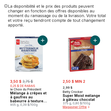
La disponibilité et le prix des produits peuvent
changer en fonction des offres disponibles au
moment du ramassage ou de la livraison. Votre total
et votre reçu tiendront compte de tout changement
apporté.
Ajouter Mélange à crêpes et à gaufres au 
Ajouter S
sale:
, formerly:
sale:
3,50 $
3,75 $
2,50 $ MIN 2
, formerly:
0,25 $ DE RABAIS
2,99 $
le Choix du Président
Betty Crocker
Mélange à crêpes et
Super Moist mélange
à gaufres au
à gâteau chocolat
babeurre à texture
375 g, 0,80 $/100g
très légère
905 g, 0,39 $/100g
Magasiner Offre