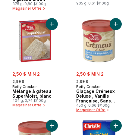
905 g, 0,61 $/100g
375 g, 0,80 $/100g
Magasiner Offre
Ajouter Mélange à gâteau SuperMoist, bla
Ajouter G
sale:
sale:
2,50 $ MIN 2
2,50 $ MIN 2
, formerly:
, formerly:
2,99 $
2,99 $
Betty Crocker
Betty Crocker
Mélange à gâteau
Glaçage Crémeux
SuperMoist, blanc
Deluxe , Vanille
404 g, 0,74 $/100g
Française, Sans
Magasiner Offre
Gluten
450 g, 0,66 $/100g
Magasiner Offre
Ajouter Glaçage Fouetté, Vanille, Sans Glu
Ajouter Ho