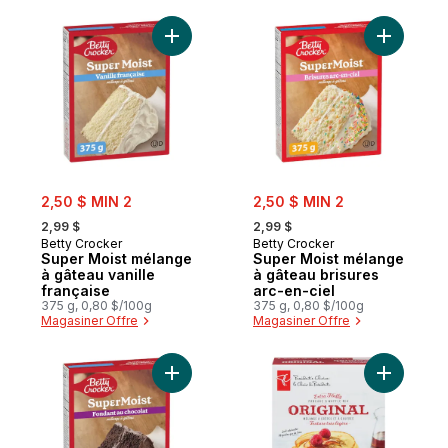
Ajouter Super Moist mélange à gâteau vani
Ajouter S
sale:
sale:
2,50 $ MIN 2
2,50 $ MIN 2
, formerly:
, formerly:
2,99 $
2,99 $
Betty Crocker
Betty Crocker
Super Moist mélange
Super Moist mélange
à gâteau vanille
à gâteau brisures
française
arc-en-ciel
375 g, 0,80 $/100g
375 g, 0,80 $/100g
Magasiner Offre
Magasiner Offre
Ajouter Super Moist mélange à gâteau fud
Ajouter M