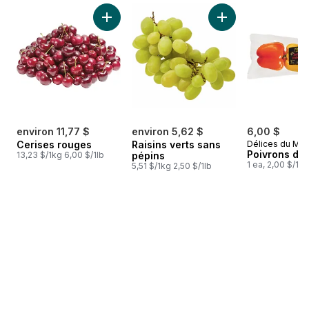
sauter Meilleures ventes
Ajouter Cerises rouges au panier
Ajouter Raisins ver
environ 11,77 $
environ 5,62 $
6,00 $
Cerises rouges
Raisins verts sans
Délices du Ma
Poivrons de 
13,23 $/1kg 6,00 $/1lb
pépins
1 ea, 2,00 $/1ch
5,51 $/1kg 2,50 $/1lb