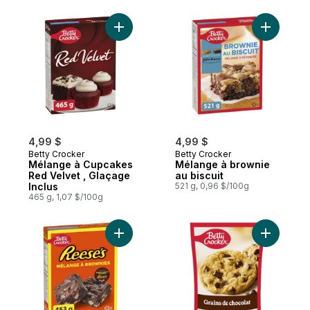
Ajouter Mélange à Cupcakes Red Velvet , 
Ajouter M
4,99 $
4,99 $
Betty Crocker
Betty Crocker
Mélange à Cupcakes
Mélange à brownie
Red Velvet , Glaçage
au biscuit
Inclus
521 g, 0,96 $/100g
465 g, 1,07 $/100g
Ajouter Reese's Mélange à Brownies avec
Ajouter M