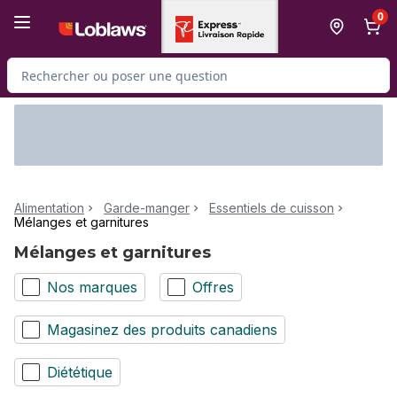
Passer au contenu principal
Passer au pied de page
0
Rechercher des produits
Alimentation
Garde-manger
Essentiels de cuisson
Mélanges et garnitures
Mélanges et garnitures
Nos marques
Offres
Magasinez des produits canadiens
Diététique