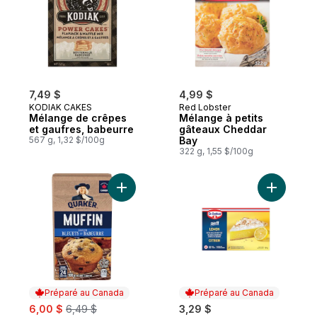
7,49 $
4,99 $
KODIAK CAKES
Red Lobster
Mélange de crêpes
Mélange à petits
et gaufres, babeurre
gâteaux Cheddar
567 g, 1,32 $/100g
Bay
322 g, 1,55 $/100g
Ajouter Mélange à muffins saveur Bleuets
Ajouter Sh
Préparé au Canada
Préparé au Canada
sale:
, formerly:
6,00 $
6,49 $
3,29 $