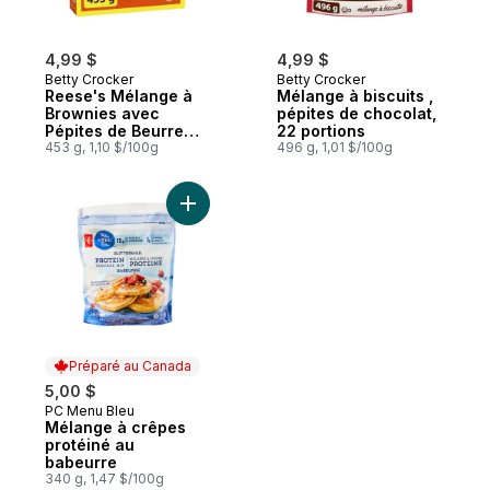
4,99 $
4,99 $
Betty Crocker
Betty Crocker
Reese's Mélange à
Mélange à biscuits ,
Brownies avec
pépites de chocolat,
Pépites de Beurre
22 portions
d'Arachide
453 g, 1,10 $/100g
496 g, 1,01 $/100g
Préparé au Canada
5,00 $
PC Menu Bleu
Préparé au Canada
Mélange à crêpes
protéiné au
babeurre
340 g, 1,47 $/100g