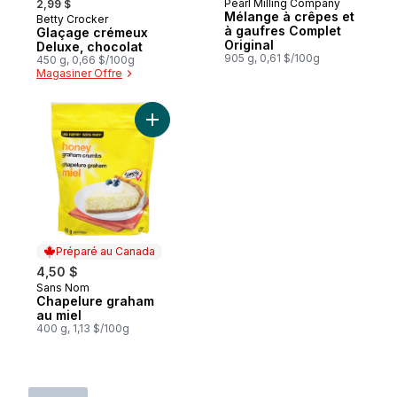
Pearl Milling Company
2,99 $
Préparé au Canada
Mélange à crêpes et
Betty Crocker
à gaufres Complet
Glaçage crémeux
Original
Deluxe, chocolat
905 g, 0,61 $/100g
450 g, 0,66 $/100g
Magasiner Offre
Ajouter Chapelure graham au miel a
Préparé au Canada
4,50 $
Sans Nom
Préparé au Canada
Chapelure graham
au miel
400 g, 1,13 $/100g