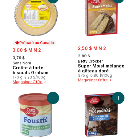
Préparé au Canada
sale:
sale:
2,50 $ MIN 2
3,00 $ MIN 2
, formerly:
, formerly:
2,99 $
3,79 $
Betty Crocker
Sans Nom
Préparé au Canada
Super Moist mélange
Croûte à tarte,
à gâteau doré
biscuits Graham
375 g, 0,80 $/100g
170 g, 2,23 $/100g
Magasiner Offre
Magasiner Offre
Ajouter Glaçage fouetté, fromage à la crè
Ajouter M