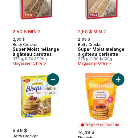
sale:
sale:
2,50 $ MIN 2
2,50 $ MIN 2
, formerly:
, formerly:
2,99 $
2,99 $
Betty Crocker
Betty Crocker
Super Moist mélange
Super Moist mélange
à gâteau carottes
à gâteau cerisette
375 g, 0,80 $/100g
375 g, 0,80 $/100g
Magasiner Offre
Magasiner Offre
Ajouter Bisquick Mélange à crêpe et à pâ
Ajouter M
Faible
stock
Préparé au Canada
5,49 $
14,49 $
Betty Crocker
Flourish