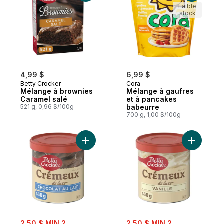
Faible
stock
4,99 $
6,99 $
Betty Crocker
Cora
Mélange à brownies
Mélange à gaufres
Caramel salé
et à pancakes
521 g, 0,96 $/100g
babeurre
700 g, 1,00 $/100g
Ajouter Glaçage, chocolat au lait au panie
Ajouter G
sale:
sale:
2,50 $ MIN 2
2,50 $ MIN 2