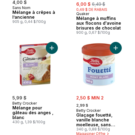
4,00 $
sale:
, formerly:
6,00 $
6,49 $
Sans Nom
0,49 $ DE RABAIS
Mélange à crêpes à
Quaker
Préparé au Canada
l’ancienne
Mélange à muffins
905 g, 0,44 $/100g
aux flocons d'avoine
brisures de chocolat
900 g, 0,67 $/100g
Ajouter Mélange pour gâteau des anges ,
Ajouter G
sale:
5,99 $
2,50 $ MIN 2
, formerly:
Betty Crocker
2,99 $
Mélange pour
Betty Crocker
gâteau des anges ,
Glaçage fouetté,
blanc
vanille blanche
430 g, 1,39 $/100g
moelleuse, sans
gluten
340 g, 0,88 $/100g
Magasiner Offre