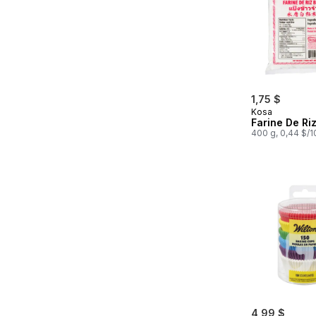
1,75 $
Kosa
Farine De Ri
400 g, 0,44 $/
4,99 $