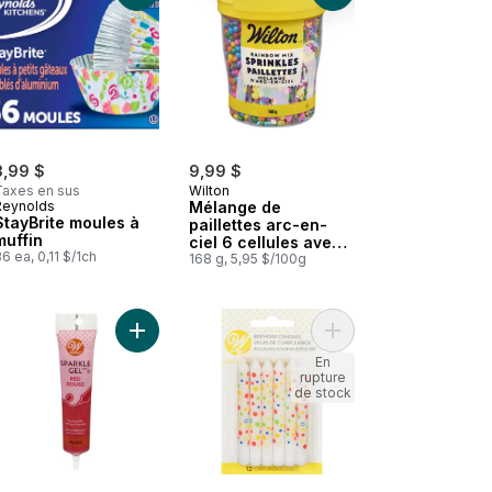
3,99 $
9,99 $
Taxes en sus
Wilton
Reynolds
Mélange de
StayBrite moules à
paillettes arc-en-
muffin
ciel 6 cellules avec
6 ea, 0,11 $/1ch
couvercle rotatif,
168 g, 5,95 $/100g
167 g
hocolat au panier
Gel scintillant, bleu au panier
Ajouter Gel scintillant, rouge au panier
Ajouter Bougies d'Ann
En
rupture
de stock