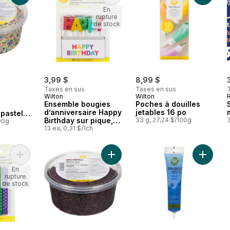
En
rupture
de stock
3,99 $
8,99 $
Taxes en sus
Taxes en sus
Wilton
Wilton
Ensemble bougies
Poches à douilles
d’anniversaire Happy
jetables 16 po
 pastel
Birthday sur pique,
33 g, 27,24 $/100g
3
 oz
00g
13 unités
13 ea, 0,31 $/1ch
Ajouter Bougies d'Anniversaire Multicolores au panier
Ajouter Sprinkles vermicelles en c
Ajouter 
En
rupture
de stock