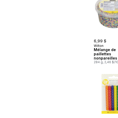
6,99 $
Wilton
Mélange de
paillettes
nonpareilles
vif, pot de 10
284 g, 2,46 $/1