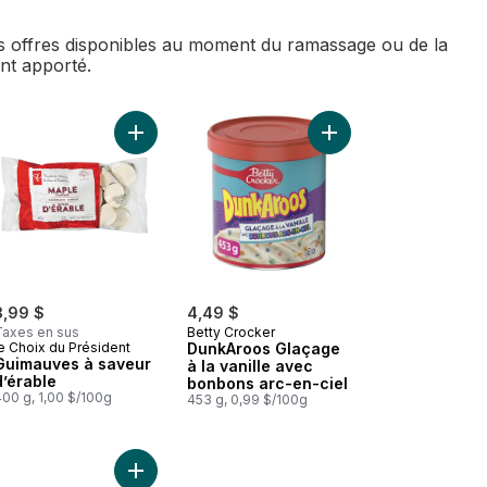
des offres disponibles au moment du ramassage ou de la
ent apporté.
Papier parchemin culinaire grands moules au panier
Ajouter Guimauves à saveur d’érable au panier
Ajouter DunkAroos Gla
3,99 $
4,49 $
Taxes en sus
Betty Crocker
e Choix du Président
DunkAroos Glaçage
Guimauves à saveur
à la vanille avec
d’érable
bonbons arc-en-ciel
400 g, 1,00 $/100g
453 g, 0,99 $/100g
ier
 Crème de guimauve au panier
Ajouter Mini guimauves, format club au panier