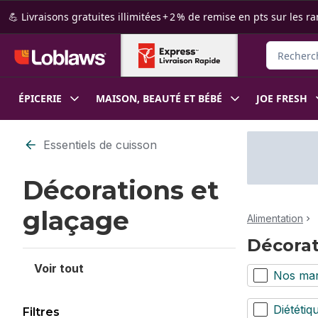
Passer au contenu principal
Passer au pied de page
💪 Livraisons gratuites illimitées + 2 % de remise en pts sur le
Rechercher
ÉPICERIE
MAISON, BEAUTÉ ET BÉBÉ
JOE FRESH
Passer au filtrage du contenu
Essentiels de cuisson
Décorations et
glaçage
Alimentation
Décorat
Voir tout
Nos ma
Diététiq
Filtres