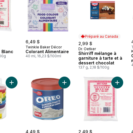
Préparé au Canada
6,49 $
2,99 $
Twinkle Baker Décor
Dr. Oetker
Préparé au Canada
z Blanc
Colorant Alimentaire
K
Shirriff mélange à
100g
40 ml, 16,23 $/100ml
garniture à tarte et à
dessert chocolat
4
137 g, 2,18 $/100g
Ajouter 150 Caissettes en Papier au panier
Ajouter Oreo Glacage Fouette A S
Ajouter 
4,49 $
2,49 $