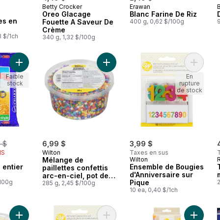
Betty Crocker
Erawan
Oreo Glacage
Blanc Farine De Riz
es en
Fouette A Saveur De
400 g, 0,62 $/100g
9
Crème
3 $/1ch
340 g, 1,32 $/100g
Ajouter Farine de blé entier Chakki Atta au panier
Ajouter
Faible
En
stock
rupture
de stock
merly:
0 $
6,99 $
3,99 $
IS
Wilton
Taxes en sus
Mélange de
Wilton
 entier
Ensemble de Bougies
paillettes confettis
d'Anniversaire sur
arc-en-ciel, pot de
/100g
Pique
2
10,05 oz
285 g, 2,45 $/100g
10 ea, 0,40 $/1ch
Ajouter Mélange de paillettes nonpareilles pastel vif, pot de 1
Ajouter Ensemble bougies d’anniver
Ajouter 