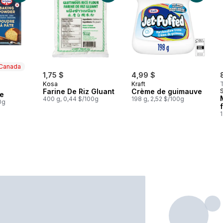
 Canada
1,75 $
4,99 $
Kosa
Kraft
 Canada
Farine De Riz Gluant
Crème de guimauve
te
400 g, 0,44 $/100g
198 g, 2,52 $/100g
0g
1