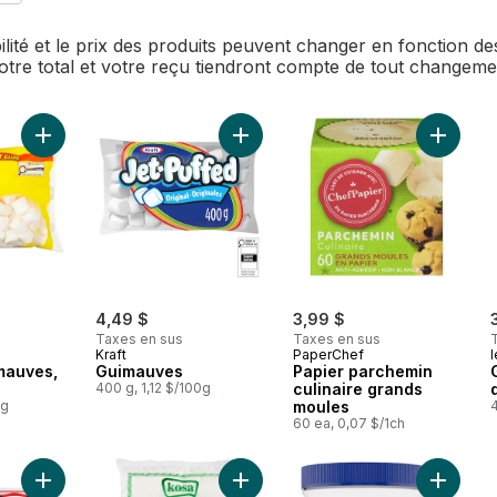
bilité et le prix des produits peuvent changer en fonction 
Votre total et votre reçu tiendront compte de tout changem
Ajouter Grosses guimauves, format club au panier
Ajouter Guimauves au panier
Ajouter 
4,49 $
3,99 $
Taxes en sus
Taxes en sus
Kraft
PaperChef
l
mauves,
Guimauves
Papier parchemin
400 g, 1,12 $/100g
culinaire grands
0g
moules
60 ea, 0,07 $/1ch
Ajouter Poudre à pâte au panier
Ajouter Farine De Riz Gluant au pan
Ajouter