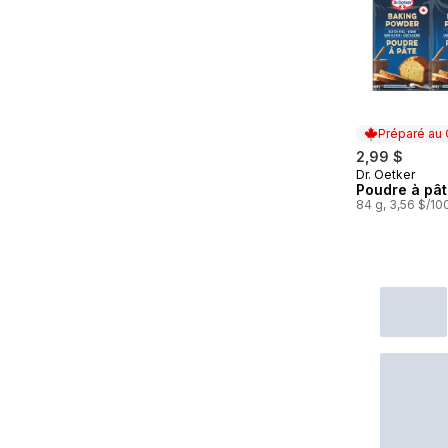
Préparé au
2,99 $
Dr. Oetker
Préparé au
Poudre à pâ
84 g, 3,56 $/10