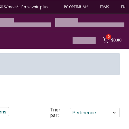
50 $/mois*.
En savoir plus
PC OPTIMUM🅪
FRAIS
EN
0
$0.00
Trier
ens
Pertinence
par: