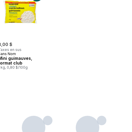
8,00 $
Taxes en sus
Sans Nom
Mini guimauves,
format club
 kg, 0,80 $/100g