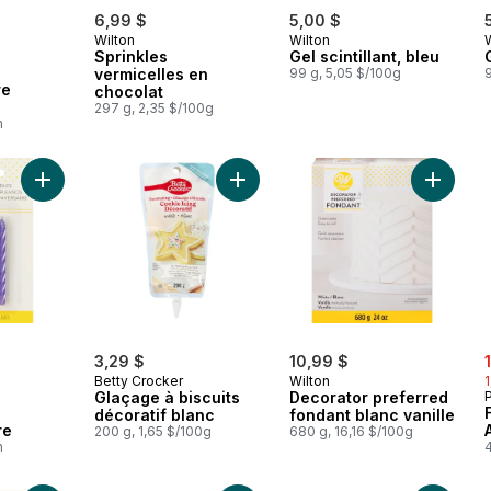
6,99 $
5,00 $
Wilton
Wilton
Sprinkles
Gel scintillant, bleu
vermicelles en
99 g, 5,05 $/100g
9
re
chocolat
297 g, 2,35 $/100g
h
Ajouter Bougies d'anniversaire au panier
Ajouter Glaçage à biscuits décorati
Ajouter 
s
3,29 $
10,99 $
Betty Crocker
Wilton
Glaçage à biscuits
Decorator preferred
P
décoratif blanc
fondant blanc vanille
re
200 g, 1,65 $/100g
680 g, 16,16 $/100g
h
4