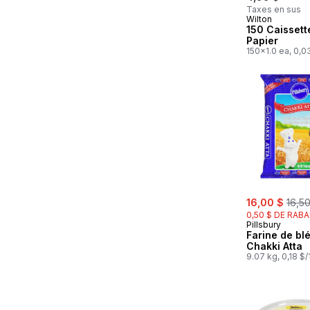
Taxes en sus
Wilton
150 Caissett
Papier
150x1.0 ea, 0,0
sale:
, for
16,00 $
16,5
0,50 $ DE RABA
Pillsbury
Farine de blé
Chakki Atta
9.07 kg, 0,18 $