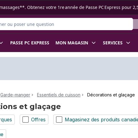
s ramassages**. Obtenez votre 1re année de Passe PC Express pour 2,
 des produits
PASSE PC EXPRESS
MON MAGASIN
SERVICES
Garde-manger
Essentiels de cuisson
Décorations et glaçage
ions et glaçage
rques
Offres
Magasinez des produits canadi
ue