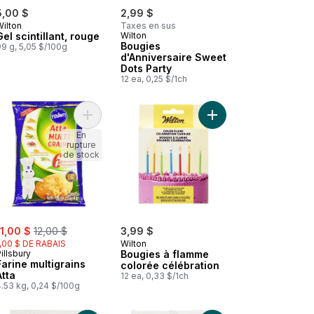
5,00 $
2,99 $
Wilton
Taxes en sus
Gel scintillant, rouge
Wilton
Bougies
9 g, 5,05 $/100g
d'Anniversaire Sweet
Dots Party
12 ea, 0,25 $/1ch
f blanc au panier
Decorator preferred fondant blanc vanille au panier
Ajouter Farine multigrains Atta au panier
Ajouter Bougies à fla
En
rupture
de stock
ale:
, formerly:
11,00 $
12,00 $
3,99 $
1,00 $ DE RABAIS
Wilton
illsbury
Bougies à flamme
Farine multigrains
colorée célébration
Atta
12 ea, 0,33 $/1ch
.53 kg, 0,24 $/100g