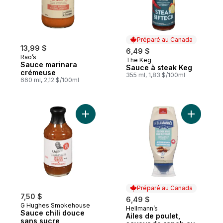
Préparé au Canada
13,99 $
6,49 $
Rao’s
The Keg
Préparé au Canada
Sauce marinara
Sauce à steak Keg
crémeuse
355 ml, 1,83 $/100ml
660 ml, 2,12 $/100ml
Ajouter Sauce chili douce sans sucre au p
Ajouter A
Préparé au Canada
7,50 $
6,49 $
G Hughes Smokehouse
Hellmann’s
Préparé au Canada
Sauce chili douce
Ailes de poulet,
sans sucre