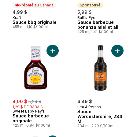
Préparé au Canada
Sponsorisé
4,99 $
5,99 $
Kraft
Bull's-Eye
Préparé au Canada
Sponsorisé
Sauce bbq originale
Sauce barbecue
455 ml, 1,10 $/100ml
bonanza miel et ail
425 ml, 1,41 $/100ml
Ajouter Sauce barbecue originale au pani
Ajouter S
sale:
, formerly:
4,00 $
5,29 $
6,49 $
1,29 $ DE RABAIS
Lea & Perrins
Sweet Baby Ray’s
Sauce
Sauce barbecue
Worcestershire, 284
originale
Ml
425 ml, 0,94 $/100ml
284 ml, 2,29 $/100ml