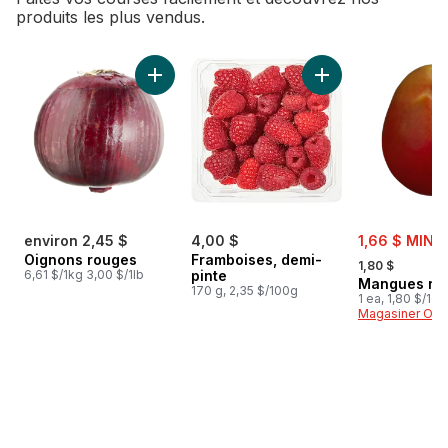
produits les plus vendus.
sauter Meilleures ventes
Ajouter Oignons rouges au panier
Ajouter Framboises
sale:
environ 2,45 $
4,00 $
1,66 $ MIN 3
, formerly:
Oignons rouges
Framboises, demi-
1,80 $
6,61 $/1kg 3,00 $/1lb
pinte
Mangues ro
170 g, 2,35 $/100g
1 ea, 1,80 $/1ch
Magasiner Off