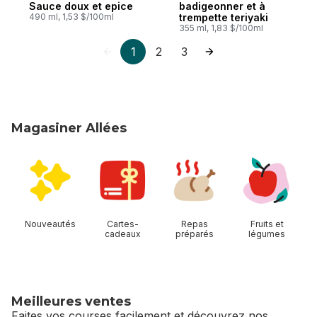
Sauce doux et epice
badigeonner et à
490 ml, 1,53 $/100ml
trempette teriyaki
355 ml, 1,83 $/100ml
1
2
3
Magasiner Allées
sauter Magasiner Allées
Nouveautés
Cartes-
Repas
Fruits et
cadeaux
préparés
légumes
Meilleures ventes
Faites vos courses facilement et découvrez nos