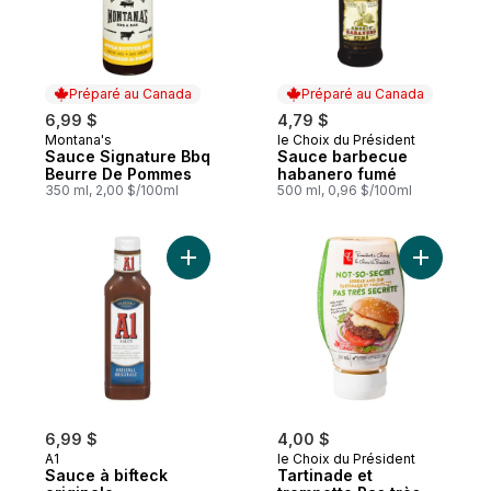
Préparé au Canada
Préparé au Canada
6,99 $
4,79 $
Montana's
le Choix du Président
Préparé au Canada
Préparé au Canada
Sauce Signature Bbq
Sauce barbecue
Beurre De Pommes
habanero fumé
350 ml, 2,00 $/100ml
500 ml, 0,96 $/100ml
Ajouter Sauce à bifteck originale au panie
Ajouter T
6,99 $
4,00 $
A1
le Choix du Président
Sauce à bifteck
Tartinade et