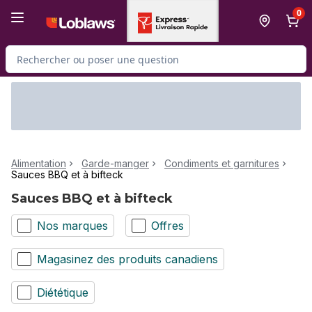
Passer au contenu principal
Passer au pied de page
0
Rechercher des produits
Alimentation
Garde-manger
Condiments et garnitures
Sauces BBQ et à bifteck
Sauces BBQ et à bifteck
Nos marques
Offres
Magasinez des produits canadiens
Diététique