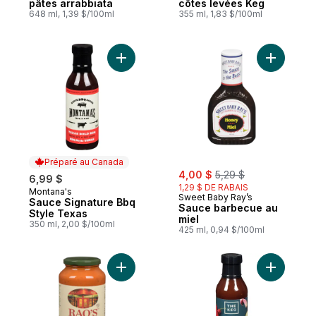
pâtes arrabbiata
côtes levées Keg
648 ml, 1,39 $/100ml
355 ml, 1,83 $/100ml
Ajouter Sauce Signature Bbq Style Texas 
Ajouter S
Préparé au Canada
sale:
, formerly:
4,00 $
5,29 $
6,99 $
1,29 $ DE RABAIS
Montana's
Préparé au Canada
Sweet Baby Ray’s
Sauce Signature Bbq
Sauce barbecue au
Style Texas
miel
350 ml, 2,00 $/100ml
425 ml, 0,94 $/100ml
Ajouter Sauce marinara crémeuse au pani
Ajouter S