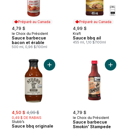
Préparé au Canada
Préparé au Canada
4,79 $
4,99 $
le Choix du Président
Kraft
Préparé au Canada
Préparé au Canada
Sauce barbecue
Sauce bbq ail
bacon et érable
455 ml, 1,10 $/100ml
500 ml, 0,96 $/100ml
Ajouter Sauce bbq originale au panier
Ajouter S
sale:
, formerly:
4,50 $
4,99 $
4,79 $
0,49 $ DE RABAIS
le Choix du Président
Stubb’s
Sauce barbecue
Sauce bbq originale
Smokin' Stampede