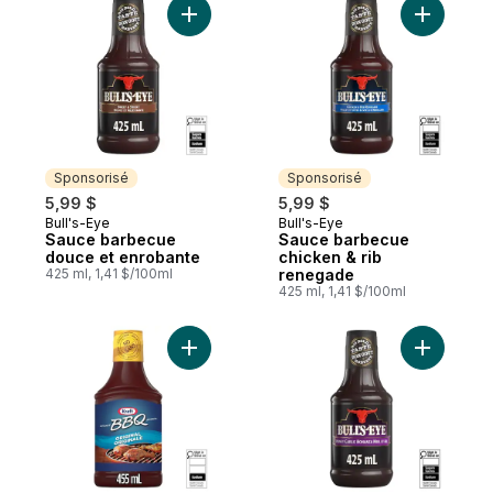
Ajouter Sauce barbecue douce et enroba
Ajouter S
Sponsorisé
Sponsorisé
5,99 $
5,99 $
Bull's-Eye
Bull's-Eye
Sponsorisé
Sponsorisé
Sauce barbecue
Sauce barbecue
douce et enrobante
chicken & rib
425 ml, 1,41 $/100ml
renegade
425 ml, 1,41 $/100ml
Ajouter Sauce bbq originale au panier
Ajouter S