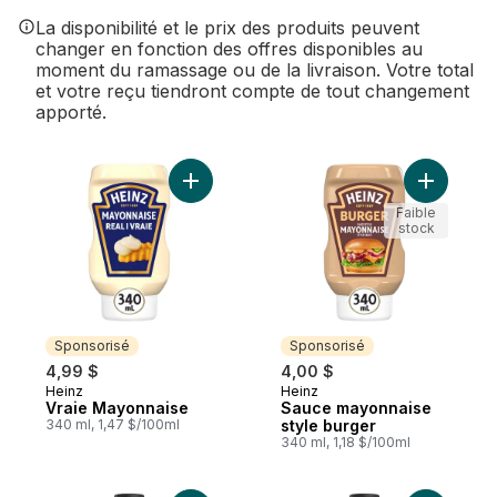
La disponibilité et le prix des produits peuvent
changer en fonction des offres disponibles au
moment du ramassage ou de la livraison. Votre total
et votre reçu tiendront compte de tout changement
apporté.
Ajouter Vraie Mayonnaise au panier
Ajouter S
Faible
stock
Sponsorisé
Sponsorisé
4,99 $
4,00 $
Heinz
Heinz
Sponsorisé
Sponsorisé
Vraie Mayonnaise
Sauce mayonnaise
340 ml, 1,47 $/100ml
style burger
340 ml, 1,18 $/100ml