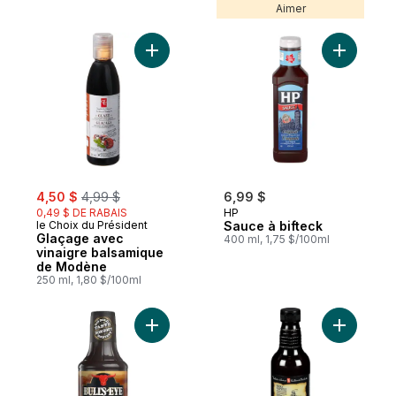
Aimer
Ajouter Glaçage avec vinaigre balsamiq
Ajouter S
sale:
, formerly:
4,50 $
4,99 $
6,99 $
0,49 $ DE RABAIS
HP
le Choix du Président
Sauce à bifteck
Glaçage avec
400 ml, 1,75 $/100ml
vinaigre balsamique
de Modène
250 ml, 1,80 $/100ml
Ajouter Sauce barbecue mélange à la biè
Ajouter S