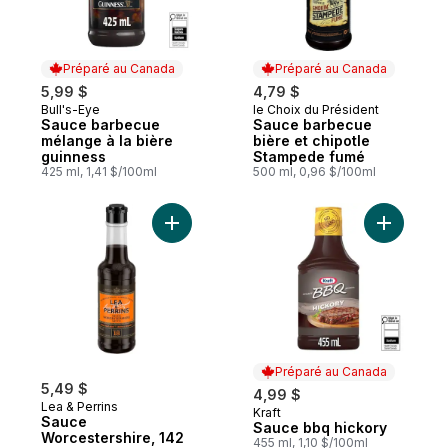
Préparé au Canada
Préparé au Canada
5,99 $
4,79 $
Bull's-Eye
le Choix du Président
Préparé au Canada
Préparé au Canada
Sauce barbecue
Sauce barbecue
mélange à la bière
bière et chipotle
guinness
Stampede fumé
425 ml, 1,41 $/100ml
500 ml, 0,96 $/100ml
Ajouter Sauce Worcestershire, 142 Ml au 
Ajouter S
Préparé au Canada
5,49 $
4,99 $
Lea & Perrins
Kraft
Préparé au Canada
Sauce
Sauce bbq hickory
Worcestershire, 142
455 ml, 1,10 $/100ml