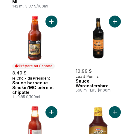
Ml
142 ml, 3,87 $/100ml
Ajouter Sauce barbecue Smokin’MC bière 
Ajouter S
Préparé au Canada
10,99 $
8,49 $
Lea & Perrins
le Choix du Président
Préparé au Canada
Sauce
Sauce barbecue
Worcestershire
Smokin’MC bière et
568 ml, 1,93 $/100ml
chipotle
1 l, 0,85 $/100ml
Ajouter Sauce barbecue bacon et érable 
Ajouter S