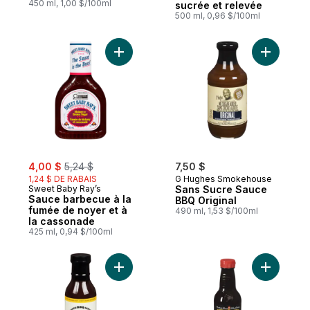
450 ml, 1,00 $/100ml
sucrée et relevée
500 ml, 0,96 $/100ml
Ajouter Sauce barbecue à la fumée de no
Ajouter S
sale:
, formerly:
4,00 $
5,24 $
7,50 $
1,24 $ DE RABAIS
G Hughes Smokehouse
Sweet Baby Ray’s
Sans Sucre Sauce
Sauce barbecue à la
BBQ Original
fumée de noyer et à
490 ml, 1,53 $/100ml
la cassonade
425 ml, 0,94 $/100ml
Ajouter Sauce Signature Bbq
Ajouter S