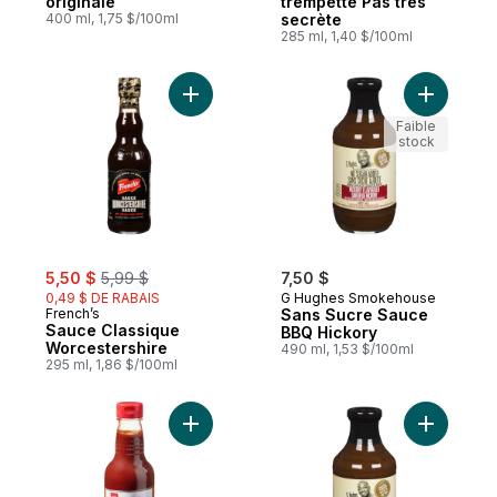
originale
trempette Pas très
400 ml, 1,75 $/100ml
secrète
285 ml, 1,40 $/100ml
Ajouter Sauce Classique Worcestershire a
Ajouter S
Faible
stock
sale:
, formerly:
5,50 $
5,99 $
7,50 $
0,49 $ DE RABAIS
G Hughes Smokehouse
French’s
Sans Sucre Sauce
Sauce Classique
BBQ Hickory
Worcestershire
490 ml, 1,53 $/100ml
295 ml, 1,86 $/100ml
Ajouter Sauce barbecue oignons et whisk
Ajouter S