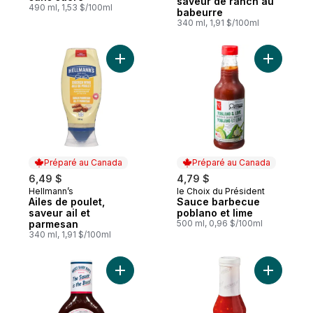
saveur de ranch au
490 ml, 1,53 $/100ml
babeurre
340 ml, 1,91 $/100ml
Ajouter Ailes de poulet, saveur ail et par
Ajouter S
Préparé au Canada
Préparé au Canada
6,49 $
4,79 $
Hellmann’s
le Choix du Président
Préparé au Canada
Préparé au Canada
Ailes de poulet,
Sauce barbecue
saveur ail et
poblano et lime
parmesan
500 ml, 0,96 $/100ml
340 ml, 1,91 $/100ml
Ajouter Sauce barbecue doux et épicée a
Ajouter S