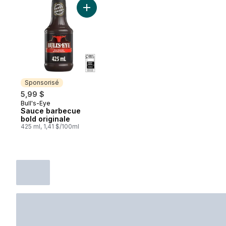
Ajouter Sauce barbecue bold originale au
Sponsorisé
5,99 $
Bull's-Eye
Sponsorisé
Sauce barbecue
bold originale
425 ml, 1,41 $/100ml