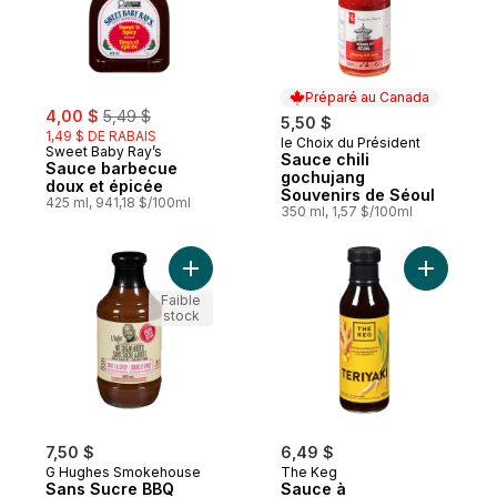
Préparé au Canada
sale:
, formerly:
4,00 $
5,49 $
5,50 $
1,49 $ DE RABAIS
le Choix du Président
Préparé au Canada
Sweet Baby Ray’s
Sauce chili
Sauce barbecue
gochujang
doux et épicée
Souvenirs de Séoul
425 ml, 941,18 $/100ml
350 ml, 1,57 $/100ml
Ajouter Sans Sucre BBQ Sauce doux et ep
Ajouter S
Faible
stock
7,50 $
6,49 $
G Hughes Smokehouse
The Keg
Sans Sucre BBQ
Sauce à