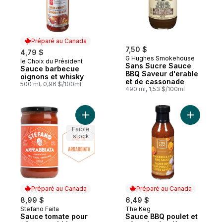
Préparé au Canada
7,50 $
4,79 $
G Hughes Smokehouse
le Choix du Président
Préparé au Canada
Sans Sucre Sauce
Sauce barbecue
BBQ Saveur d'erable
oignons et whisky
et de cassonade
500 ml, 0,96 $/100ml
490 ml, 1,53 $/100ml
Ajouter S
Faible
stock
Préparé au Canada
Préparé au Canada
8,99 $
6,49 $
Stefano Faita
The Keg
Préparé au Canada
Préparé au Canada
Sauce tomate pour
Sauce BBQ poulet et