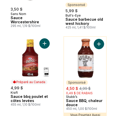
Sponsorisé
3,50 $
5,99 $
Sans Nom
Bull's-Eye
Sponsorisé
Sauce
Sauce barbecue old
Worcestershire
west hickory
295 ml, 1,19 $/100ml
425 ml, 1,41 $/100ml
Vous Pourriez Aussi Aimer
Ajouter Sauce bbq poulet et côtes levées
Ajouter S
Préparé au Canada
Sponsorisé
sale:
, formerly:
4,99 $
4,50 $
4,99 $
Kraft
Préparé au Canada
0,49 $ DE RABAIS
Sauce bbq poulet et
Stubb’s
Sponsorisé
côtes levées
Sauce BBQ, chaleur
455 ml, 1,10 $/100ml
douce
450 ml, 1,00 $/100ml
Vous Pourriez Aussi