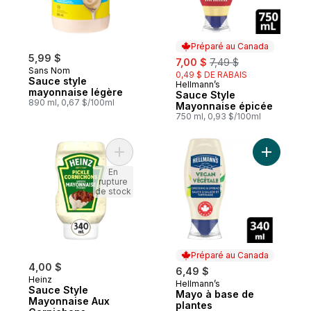
Préparé au Canada
5,99 $
sale:
, formerly:
7,00 $
7,49 $
Sans Nom
0,49 $ DE RABAIS
Sauce style
Hellmann’s
Préparé au Canada
mayonnaise légère
Sauce Style
890 ml, 0,67 $/100ml
Mayonnaise épicée
750 ml, 0,93 $/100ml
Ajouter Sauce Style Mayonnaise Aux Corn
Ajouter M
En
rupture
de stock
Préparé au Canada
4,00 $
6,49 $
Heinz
Hellmann’s
Préparé au Canada
Sauce Style
Mayo à base de
Mayonnaise Aux
plantes