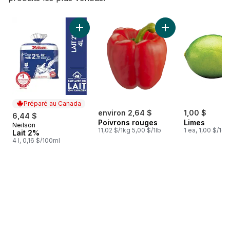
sauter Meilleures ventes
Ajouter Lait 2% au panier
Ajouter Poivrons r
Préparé au Canada
environ 2,64 $
1,00 $
6,44 $
Poivrons rouges
Limes
Neilson
Préparé au Canada
11,02 $/1kg 5,00 $/1lb
1 ea, 1,00 $/1ch
Lait 2%
4 l, 0,16 $/100ml