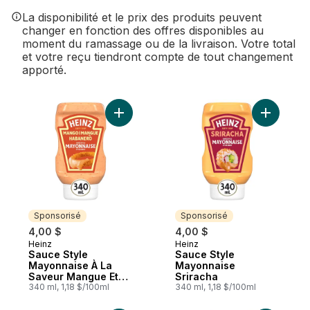
La disponibilité et le prix des produits peuvent
changer en fonction des offres disponibles au
moment du ramassage ou de la livraison. Votre total
et votre reçu tiendront compte de tout changement
apporté.
Ajouter Sauce Style Mayonnaise À La Sa
Ajouter S
Sponsorisé
Sponsorisé
4,00 $
4,00 $
Heinz
Heinz
Sponsorisé
Sponsorisé
Sauce Style
Sauce Style
Mayonnaise À La
Mayonnaise
Saveur Mangue Et
Sriracha
Habanero
340 ml, 1,18 $/100ml
340 ml, 1,18 $/100ml