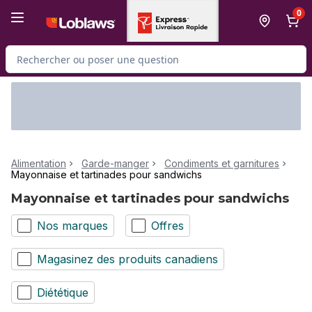
Passer au contenu principal
Passer au pied de page
0
Rechercher des produits
Alimentation
Garde-manger
Condiments et garnitures
Mayonnaise et tartinades pour sandwichs
Mayonnaise et tartinades pour sandwichs
Nos marques
Offres
Magasinez des produits canadiens
Diététique