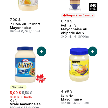
Préparé au Canada
7,00 $
6,49 $
le Choix du Président
Hellmann’s
Préparé au Canada
Mayonnaise
Mayonnaise au
890 ml, 0,79 $/100ml
chipotle doux
340 ml, 1,91 $/100ml
Ajouter Vraie mayonnaise au panier
Ajouter M
Nouveau
sale:
, formerly:
4,99 $
5,00 $
5,50 $
Sans Nom
0,50 $ DE RABAIS
Mayonnaise
Kraft
Nouveau
445 ml, 1,12 $/100ml
Vraie mayonnaise
890 ml, 0,56 $/100ml