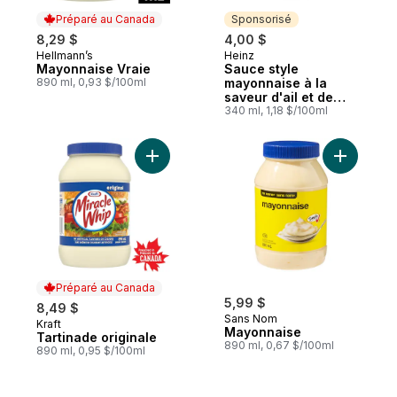
Préparé au Canada
Sponsorisé
8,29 $
4,00 $
Hellmann’s
Heinz
Préparé au Canada
Sponsorisé
Mayonnaise Vraie
Sauce style
890 ml, 0,93 $/100ml
mayonnaise à la
saveur d'ail et de
parmesan
340 ml, 1,18 $/100ml
Ajouter Tartinade originale au panier
Ajouter M
Préparé au Canada
5,99 $
8,49 $
Sans Nom
Kraft
Préparé au Canada
Mayonnaise
Tartinade originale
890 ml, 0,67 $/100ml
890 ml, 0,95 $/100ml