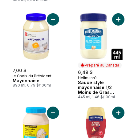
Ajouter Mayonnaise au panier
Ajouter S
Préparé au Canada
7,00 $
6,49 $
le Choix du Président
Hellmann’s
Préparé au Canada
Mayonnaise
Sauce style
890 ml, 0,79 $/100ml
mayonnaise 1/2
Moins de Gras
condiment sans
445 ml, 1,46 $/100ml
gluten
Ajouter Sauce style mayonnaise légère au
Ajouter S