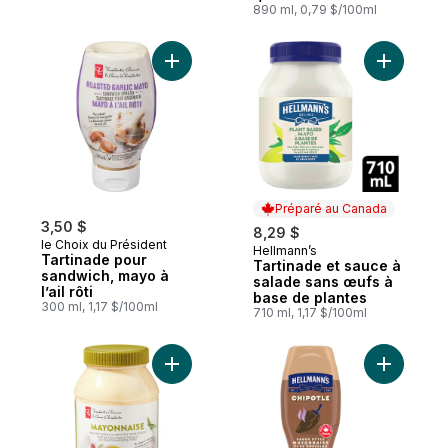
890 ml, 0,79 $/100ml
Ajouter Tartinade pour sandwich, mayo à l’a
Ajouter T
Préparé au Canada
3,50 $
8,29 $
le Choix du Président
Hellmann’s
Préparé au Canada
Tartinade pour
Tartinade et sauce à
sandwich, mayo à
salade sans œufs à
l’ail rôti
base de plantes
300 ml, 1,17 $/100ml
710 ml, 1,17 $/100ml
Ajouter Mayonnaise au panier
Ajouter M