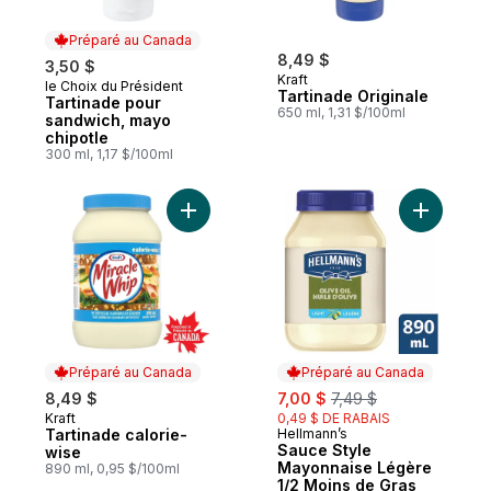
Préparé au Canada
8,49 $
3,50 $
Kraft
le Choix du Président
Préparé au Canada
Tartinade Originale
Tartinade pour
650 ml, 1,31 $/100ml
sandwich, mayo
chipotle
300 ml, 1,17 $/100ml
Ajouter Tartinade calorie-wise au panier
Ajouter S
Préparé au Canada
Préparé au Canada
sale:
, formerly:
8,49 $
7,00 $
7,49 $
Kraft
0,49 $ DE RABAIS
Préparé au Canada
Tartinade calorie-
Hellmann’s
Préparé au Canada
Sauce Style
wise
Mayonnaise Légère
890 ml, 0,95 $/100ml
1/2 Moins de Gras