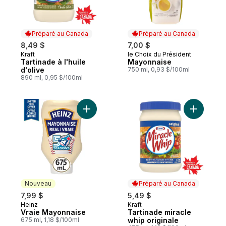
Préparé au Canada
Préparé au Canada
8,49 $
7,00 $
Kraft
le Choix du Président
Préparé au Canada
Préparé au Canada
Tartinade à l'huile
Mayonnaise
d'olive
750 ml, 0,93 $/100ml
890 ml, 0,95 $/100ml
Ajouter Vraie Mayonnaise au panier
Ajouter Ta
Nouveau
Préparé au Canada
7,99 $
5,49 $
Heinz
Kraft
Nouveau
Préparé au Canada
Vraie Mayonnaise
Tartinade miracle
675 ml, 1,18 $/100ml
whip originale