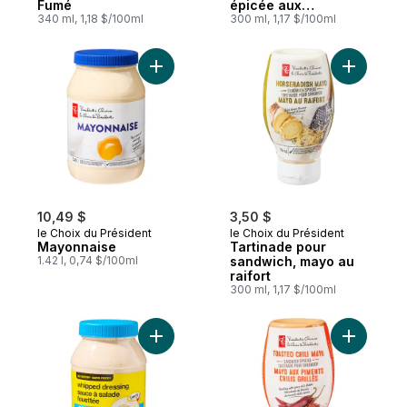
Fumé
épicée aux
340 ml, 1,18 $/100ml
cornichons
300 ml, 1,17 $/100ml
Ajouter Mayonnaise au panier
Ajouter T
10,49 $
3,50 $
le Choix du Président
le Choix du Président
Mayonnaise
Tartinade pour
1.42 l, 0,74 $/100ml
sandwich, mayo au
raifort
300 ml, 1,17 $/100ml
Ajouter Sauce à salade fouettée légère a
Ajouter T