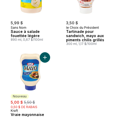
5,99 $
3,50 $
Sans Nom
le Choix du Président
Sauce à salade
Tartinade pour
fouettée légère
sandwich, mayo aux
890 ml, 0,67 $/100ml
piments chilis grillés
300 ml, 1,17 $/100ml
Ajouter Vraie mayonnaise au panier
Nouveau
sale:
, formerly:
5,00 $
5,50 $
0,50 $ DE RABAIS
Kraft
Nouveau
Vraie mayonnaise