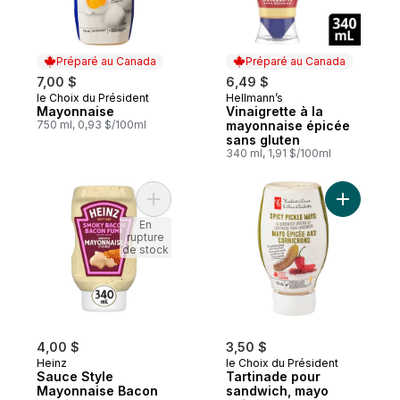
Préparé au Canada
Préparé au Canada
7,00 $
6,49 $
le Choix du Président
Hellmann’s
Préparé au Canada
Préparé au Canada
Mayonnaise
Vinaigrette à la
750 ml, 0,93 $/100ml
mayonnaise épicée
sans gluten
340 ml, 1,91 $/100ml
Ajouter Sauce Style Mayonnaise Bacon F
Ajouter T
En
rupture
de stock
4,00 $
3,50 $
Heinz
le Choix du Président
Sauce Style
Tartinade pour
Mayonnaise Bacon
sandwich, mayo