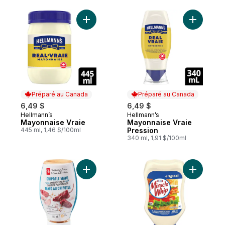
Ajouter Mayonnaise Vraie au panier
Ajouter M
Préparé au Canada
Préparé au Canada
6,49 $
6,49 $
Hellmann’s
Hellmann’s
Préparé au Canada
Préparé au Canada
Mayonnaise Vraie
Mayonnaise Vraie
445 ml, 1,46 $/100ml
Pression
340 ml, 1,91 $/100ml
Ajouter Tartinade pour sandwich, mayo ch
Ajouter T