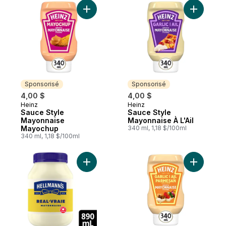
Ajouter Sauce Style Mayonnaise Mayochu
Ajouter S
Sponsorisé
Sponsorisé
4,00 $
4,00 $
Heinz
Heinz
Sponsorisé
Sponsorisé
Sauce Style
Sauce Style
Mayonnaise
Mayonnaise À L'Ail
Mayochup
340 ml, 1,18 $/100ml
340 ml, 1,18 $/100ml
Ajouter Mayonnaise Vraie au panier
Ajouter S