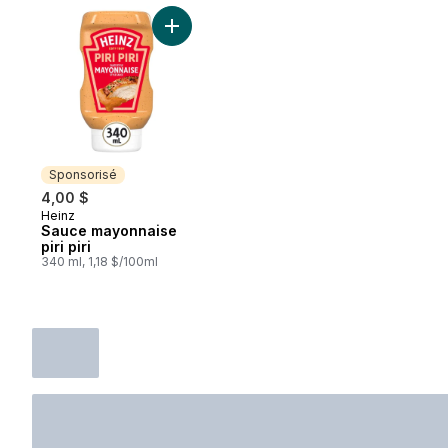
Ajouter Sauce mayonnaise piri piri au pani
Sponsorisé
4,00 $
Heinz
Sponsorisé
Sauce mayonnaise
piri piri
340 ml, 1,18 $/100ml