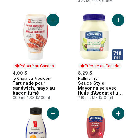
475 ml, 1,16 $/100ml
Ajouter Tartinade pour sandwich, mayo a
Ajouter S
Préparé au Canada
Préparé au Canada
4,00 $
8,29 $
le Choix du Président
Hellmann’s
Préparé au Canada
Préparé au Canada
Tartinade pour
Sauce Style
sandwich, mayo au
Mayonnaise avec
bacon fumé
Huile d'Avocat et un
300 ml, 1,33 $/100ml
Soupçon de Lime
710 ml, 1,17 $/100ml
Ajouter Mayonnaise au panier
Ajouter V