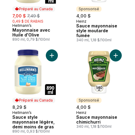
Préparé au Canada
Sponsorisé
sale:
, formerly:
7,00 $
7,49 $
4,00 $
0,49 $ DE RABAIS
Heinz
Sponsorisé
Hellmann’s
Sauce mayonnaise
Préparé au Canada
Mayonnaise avec
style moutarde
Huile d'Olive
fumée
890 ml, 0,79 $/100ml
340 ml, 1,18 $/100ml
Ajouter Sauce style mayonnaise légère, d
Ajouter S
Préparé au Canada
Sponsorisé
8,29 $
4,00 $
Hellmann’s
Heinz
Préparé au Canada
Sponsorisé
Sauce style
Sauce mayonnaise
mayonnaise légère,
chimichurri
demi moins de gras
340 ml, 1,18 $/100ml
890 ml, 0,93 $/100ml