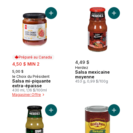
Ajouter Salsa mi-piquante extra-épaisse a
Ajouter S
Préparé au Canada
sale:
4,49 $
4,50 $ MIN 2
Herdez
, formerly:
5,00 $
Salsa mexicaine
le Choix du Président
moyenne
Préparé au Canada
Salsa mi-piquante
453 g, 0,99 $/100g
extra-épaisse
430 ml, 1,16 $/100ml
Magasiner Offre
Ajouter Herdez Sauce Piquante Verte au 
Ajouter H