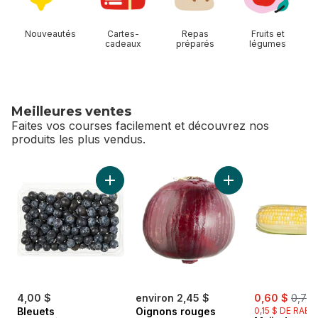
Nouveautés
Cartes-
Repas
Fruits et
cadeaux
préparés
légumes
Meilleures ventes
Faites vos courses facilement et découvrez nos
produits les plus vendus.
sauter Meilleures ventes
Ajouter Bleuets au panier
Ajouter Oignons ro
sale:
, form
4,00 $
environ 2,45 $
0,60 $
0,75 
Bleuets
Oignons rouges
0,15 $ DE RABA