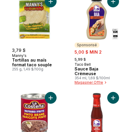
Ajouter Tortillas au maïs format taco soup
Ajouter S
Sponsorisé
3,79 $
sale:
5,00 $ MIN 2
Manny's
, formerly:
5,99 $
Tortillas au maïs
format taco souple
Taco Bell
Sponsorisé
Sauce Baja
255 g, 1,49 $/100g
Crémeuse
354 ml, 1,69 $/100ml
Magasiner Offre
Ajouter Haricots pinto frits au panier
Ajouter S