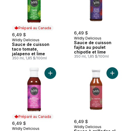
Préparé au Canada
6,49 $
6,49 $
Wildly Delicious
Wildly Delicious
Préparé au Canada
Sauce de cuisson
Sauce de cuisson
fajita au poulet
taco tomate,
chipotle et lime
jalapeno et lime
350 ml, 1,85 $/100ml
350 ml, 1,85 $/100ml
Ajouter Sauce à mijoter barbacoa au bœu
Ajouter Sa
Préparé au Canada
6,49 $
6,49 $
Wildly Delicious
Wildly Delicious
Préparé au Canada