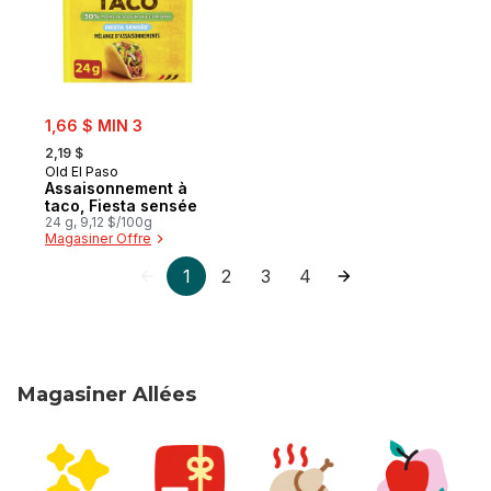
sale:
1,66 $ MIN 3
, formerly:
2,19 $
Old El Paso
Assaisonnement à
taco, Fiesta sensée
24 g, 9,12 $/100g
Magasiner Offre
1
2
3
4
Magasiner Allées
sauter Magasiner Allées