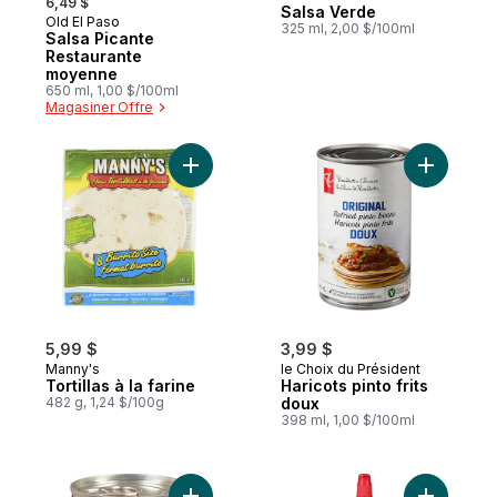
6,49 $
Salsa Verde
Old El Paso
325 ml, 2,00 $/100ml
Salsa Picante
Restaurante
moyenne
650 ml, 1,00 $/100ml
Magasiner Offre
Ajouter Tortillas à la farine au panier
Ajouter Ha
5,99 $
3,99 $
Manny's
le Choix du Président
Tortillas à la farine
Haricots pinto frits
482 g, 1,24 $/100g
doux
398 ml, 1,00 $/100ml