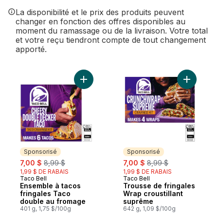
La disponibilité et le prix des produits peuvent
changer en fonction des offres disponibles au
moment du ramassage ou de la livraison. Votre total
et votre reçu tiendront compte de tout changement
apporté.
Ajouter Ensemble à tacos fringales Taco 
Ajouter T
Sponsorisé
Sponsorisé
sale:
, formerly:
sale:
, formerly:
7,00 $
8,99 $
7,00 $
8,99 $
1,99 $ DE RABAIS
1,99 $ DE RABAIS
Taco Bell
Taco Bell
Sponsorisé
Sponsorisé
Ensemble à tacos
Trousse de fringales
fringales Taco
Wrap croustillant
double au fromage
suprême
401 g, 1,75 $/100g
642 g, 1,09 $/100g