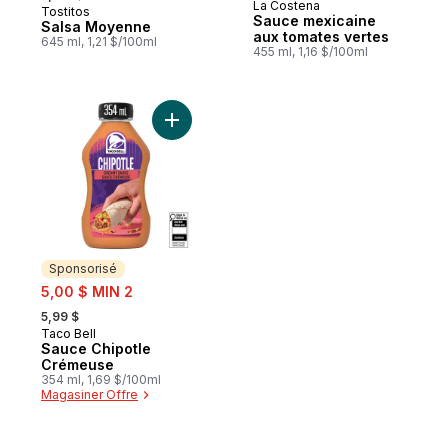
La Costena
Tostitos
Préparé au Canada
Sauce mexicaine
Salsa Moyenne
aux tomates vertes
645 ml, 1,21 $/100ml
455 ml, 1,16 $/100ml
Ajouter Sauce Chipotle Crémeuse au pani
Sponsorisé
sale:
5,00 $ MIN 2
, formerly:
5,99 $
Taco Bell
Sponsorisé
Sauce Chipotle
Crémeuse
354 ml, 1,69 $/100ml
Magasiner Offre