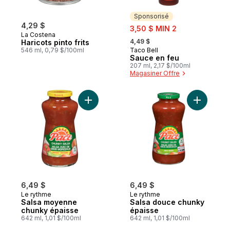
Sponsorisé
4,29 $
sale:
3,50 $ MIN 2
La Costena
, formerly:
4,49 $
Haricots pinto frits
546 ml, 0,79 $/100ml
Taco Bell
Sponsorisé
Sauce en feu
207 ml, 2,17 $/100ml
Magasiner Offre
Ajouter Salsa moyenne chunky épaisse au
Ajouter S
6,49 $
6,49 $
Le rythme
Le rythme
Salsa moyenne
Salsa douce chunky
chunky épaisse
épaisse
642 ml, 1,01 $/100ml
642 ml, 1,01 $/100ml