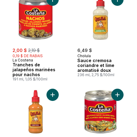
Ajouter Tranches de jalapeños marinées 
Ajouter S
sale:
, formerly:
2,00 $
2,19 $
6,49 $
0,19 $ DE RABAIS
Cholula
La Costena
Sauce cremosa
Tranches de
coriandre et lime
jalapeños marinées
aromatisé doux
pour nachos
236 ml, 2,75 $/100ml
191 ml, 1,05 $/100ml
Ajouter Sauce cremosa au panier
Ajouter P