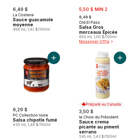
sale:
6,49 $
5,50 $ MIN 2
, formerly:
La Costena
6,49 $
Sauce guacamole
Old El Paso
moyenne
Salsa Gros
456 ml, 1,42 $/100ml
morceaux Épicée
650 ml, 1,00 $/100ml
Magasiner Offre
Ajouter Salsa chipotle fumé au panier
Ajouter S
Préparé au Canada
6,29 $
3,50 $
PC Collection noire
le Choix du Président
Préparé au Canada
Salsa chipotle fumé
Sauce crema
430 ml, 1,46 $/100ml
picante au piment
serrano
245 ml, 1,43 $/100ml