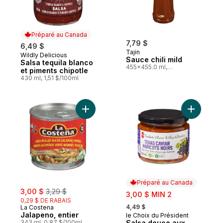
Préparé au Canada
7,79 $
6,49 $
Tajin
Wildly Delicious
Préparé au Canada
Sauce chili mild
Salsa tequila blanco
455x455.0 ml,
et piments chipotle
1,71 $/100ml
430 ml, 1,51 $/100ml
Ajouter Jalapeno, entier au panier
Préparé au Canada
sale:
, formerly:
3,00 $
3,29 $
sale:
3,00 $ MIN 2
0,29 $ DE RABAIS
, formerly:
4,49 $
La Costena
Jalapeno, entier
le Choix du Président
Préparé au Canada
343 ml, 0,87 $/100ml
Salsa douce aux