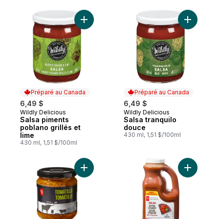
Ajouter Salsa piments poblano grillés et l
Ajouter S
Préparé au Canada
Préparé au Canada
6,49 $
6,49 $
Wildly Delicious
Wildly Delicious
Préparé au Canada
Préparé au Canada
Salsa piments
Salsa tranquilo
poblano grillés et
douce
lime
430 ml, 1,51 $/100ml
430 ml, 1,51 $/100ml
Ajouter Tomatille au panier
Ajouter S