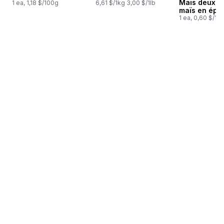
Maïs deux c
1 ea, 1,18 $/100g
6,61 $/1kg 3,00 $/1lb
maïs en épis
1 ea, 0,60 $/1ch