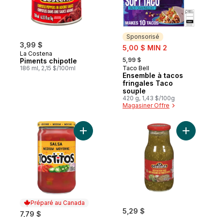
Sponsorisé
3,99 $
sale:
5,00 $ MIN 2
La Costena
, formerly:
5,99 $
Piments chipotle
186 ml, 2,15 $/100ml
Taco Bell
Sponsorisé
Ensemble à tacos
fringales Taco
souple
420 g, 1,43 $/100g
Magasiner Offre
Ajouter Salsa Moyenne au panier
Ajouter S
Préparé au Canada
5,29 $
7,79 $