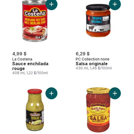
Ajouter Sauce enchilada rouge au panier
Ajouter Sa
4,99 $
6,29 $
La Costena
PC Collection noire
Sauce enchilada
Salsa originale
rouge
430 ml, 1,46 $/100ml
408 ml, 1,22 $/100ml
Ajouter Sauce guacamole moyenne au pa