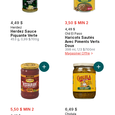
sale:
4,49 $
3,50 $ MIN 2
, formerly:
Herdez
4,49 $
Herdez Sauce
Old El Paso
Piquante Verte
Haricots Sautés
453 g, 0,99 $/100g
Avec Piments Verts
Doux
398 ml, 1,13 $/100ml
Magasiner Offre
Ajouter Salsa Picante Restaurante moyen
Ajouter S
sale:
5,50 $ MIN 2
6,49 $
, formerly:
Cholula