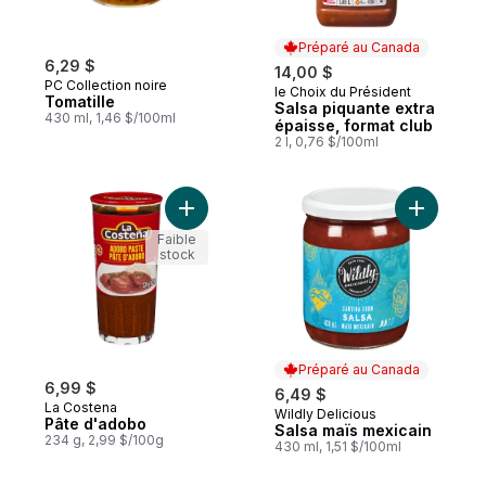
Préparé au Canada
6,29 $
14,00 $
PC Collection noire
le Choix du Président
Préparé au Canada
Tomatille
Salsa piquante extra
430 ml, 1,46 $/100ml
épaisse, format club
2 l, 0,76 $/100ml
Ajouter Pâte d'adobo au panier
Ajouter S
Faible
stock
Préparé au Canada
6,99 $
6,49 $
La Costena
Wildly Delicious
Préparé au Canada
Pâte d'adobo
Salsa maïs mexicain
234 g, 2,99 $/100g
430 ml, 1,51 $/100ml