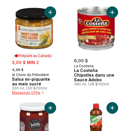
Ajouter Salsa mi-piquante au maïs sucré a
Ajouter L
Préparé au Canada
sale:
6,00 $
3,00 $ MIN 2
La Costena
, formerly:
4,49 $
La Costeña
le Choix du Président
Chipotles dans une
Préparé au Canada
Salsa mi-piquante
Sauce Adobo
au maïs sucré
380 ml, 1,58 $/100ml
300 ml, 1,50 $/100ml
Magasiner Offre
Ajouter Salsa tequila blanco et piments ch
Ajouter Sa