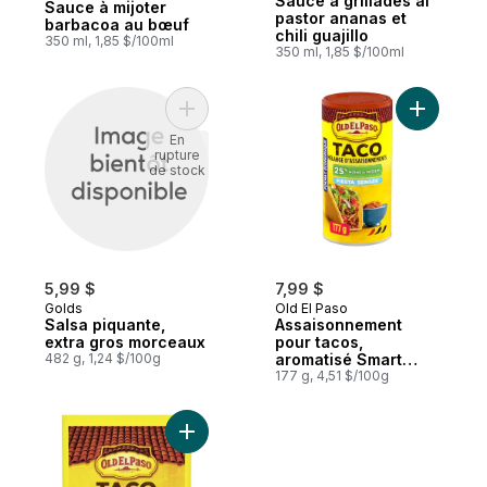
Sauce à grillades al
Sauce à mijoter
pastor ananas et
barbacoa au bœuf
chili guajillo
350 ml, 1,85 $/100ml
350 ml, 1,85 $/100ml
Ajouter Salsa piquante, extra gros morce
Ajouter A
En
rupture
de stock
5,99 $
7,99 $
Golds
Old El Paso
Salsa piquante,
Assaisonnement
extra gros morceaux
pour tacos,
482 g, 1,24 $/100g
aromatisé Smart
Fiesta
177 g, 4,51 $/100g
Ajouter Assaisonnement à taco, Fiesta se