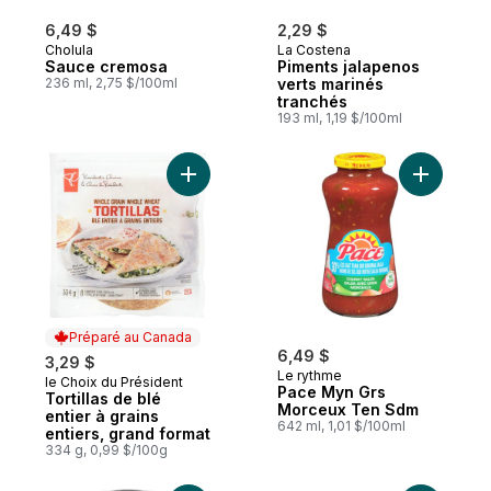
6,49 $
2,29 $
Cholula
La Costena
Sauce cremosa
Piments jalapenos
236 ml, 2,75 $/100ml
verts marinés
tranchés
193 ml, 1,19 $/100ml
Ajouter Tortillas de blé entier à grains en
Ajouter 
Préparé au Canada
6,49 $
3,29 $
Le rythme
le Choix du Président
Préparé au Canada
Pace Myn Grs
Tortillas de blé
Morceux Ten Sdm
entier à grains
642 ml, 1,01 $/100ml
entiers, grand format
334 g, 0,99 $/100g