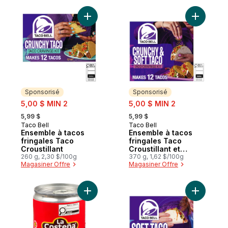
Ajouter Ensemble à tacos fringales Taco Cr
Ajouter E
Sponsorisé
Sponsorisé
sale:
sale:
5,00 $ MIN 2
5,00 $ MIN 2
, formerly:
, formerly:
5,99 $
5,99 $
Taco Bell
Taco Bell
Sponsorisé
Sponsorisé
Ensemble à tacos
Ensemble à tacos
fringales Taco
fringales Taco
Croustillant
Croustillant et
260 g, 2,30 $/100g
Souple
370 g, 1,62 $/100g
Magasiner Offre
Magasiner Offre
Ajouter Piments chipotle au panier
Ajouter E