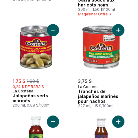
haricots noirs
300 ml, 1,50 $/100ml
Magasiner Offre
Ajouter Jalapeños verts marinés au panie
Ajouter T
sale:
, formerly:
1,75 $
1,99 $
3,75 $
0,24 $ DE RABAIS
La Costena
La Costena
Tranches de
Jalapeños verts
jalapeños marinés
marinés
pour nachos
200 ml, 0,88 $/100ml
327 ml, 1,15 $/100ml
Ajouter Sauce de cuisson taco tomate, jal
Ajouter Sa