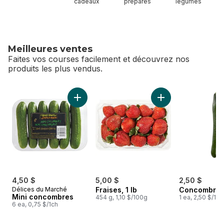
cadeaux
préparés
légumes
Meilleures ventes
Faites vos courses facilement et découvrez nos
produits les plus vendus.
sauter Meilleures ventes
Ajouter Mini concombres au panier
Ajouter Fraises, 1 l
4,50 $
5,00 $
2,50 $
Délices du Marché
Fraises, 1 lb
Concombres 
Mini concombres
454 g, 1,10 $/100g
1 ea, 2,50 $/1ch
6 ea, 0,75 $/1ch