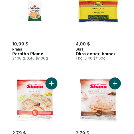
10,99 $
4,00 $
Prana
Suraj
Paratha Plaine
Okra entier, bhindi
2400 g, 0,46 $/100g
1 kg, 0,40 $/100g
Ajouter Lacha paratha nature au panier
Ajouter Ch
2,79 $
2,79 $