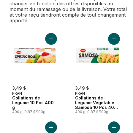
changer en fonction des offres disponibles au
moment du ramassage ou de la livraison. Votre total
et votre reçu tiendront compte de tout changement
apporté.
Ajouter Collations de Légume 10 Pcs 400 
Ajouter C
3,49 $
3,49 $
PRAN
PRAN
Collations de
Collations de
Légume 10 Pcs 400
Légume Vegetable
g
Samosa 10 Pcs 400
400 g, 0,87 $/100g
g
400 g, 0,87 $/100g
Ajouter Paratha Plaine au panier
Ajouter Ok