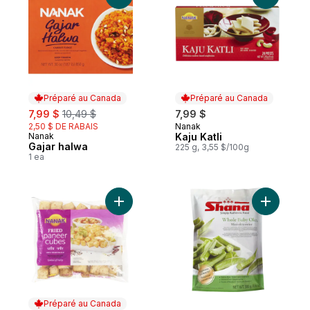
Préparé au Canada
Préparé au Canada
sale:
, formerly:
7,99 $
10,49 $
7,99 $
2,50 $ DE RABAIS
Nanak
Préparé au Canada
Nanak
Kaju Katli
Préparé au Canada
Gajar halwa
225 g, 3,55 $/100g
1 ea
Ajouter Fromage paneer frit au panier
Ajouter Mi
Préparé au Canada