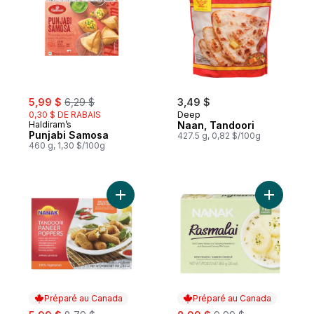
sale:
, formerly:
5,99 $
6,29 $
3,49 $
0,30 $ DE RABAIS
Deep
Haldiram’s
Naan, Tandoori
Punjabi Samosa
427.5 g, 0,82 $/100g
460 g, 1,30 $/100g
Ajouter Hors-d’œuvre Poppers Tandoori 
Ajouter D
Préparé au Canada
Préparé au Canada
sale:
, formerly:
sale:
, formerly: