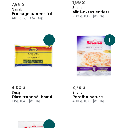
1,99 $
7,99 $
Shana
Nanak
Préparé au Canada
Mini-okras entiers
Fromage paneer frit
300 g, 0,66 $/100g
400 g, 2,00 $/100g
Ajouter Okra tranché, bhindi au panier
Ajouter P
4,00 $
2,79 $
Suraj
Shana
Okra tranché, bhindi
Paratha nature
1 kg, 0,40 $/100g
400 g, 0,70 $/100g
Ajouter Rondelles d’Okra au panier