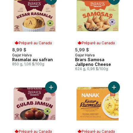
Ajouter Rasmalai au safran au panier
Ajouter B
Préparé au Canada
Préparé au Canada
8,99 $
5,99 $
Gajar Halva
Gajar Halva
Préparé au Canada
Préparé au Canada
Rasmalai au safran
Brars Samosa
850 g, 1,06 $/100g
Jallpeno Cheese
624 g, 0,96 $/100g
Ajouter Gulab Jamun au panier
Préparé au Canada
Préparé au Canada