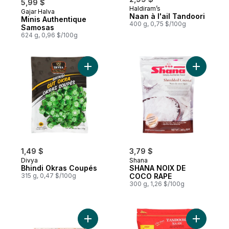
5,99 $
Haldiram’s
Gajar Halva
Préparé au Canada
Naan à l'ail Tandoori
Minis Authentique
400 g, 0,75 $/100g
Samosas
624 g, 0,96 $/100g
Ajouter Bhindi Okras Coupés au panier
Ajouter 
1,49 $
3,79 $
Divya
Shana
Bhindi Okras Coupés
SHANA NOIX DE
315 g, 0,47 $/100g
COCO RAPE
300 g, 1,26 $/100g
Ajouter Punjabi Samosa au panier
Ajouter N