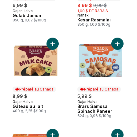
sale:
, formerly:
6,99 $
8,99 $
9,99 $
Gajar Halva
1,00 $ DE RABAIS
Préparé au Canada
Gulab Jamun
Nanak
Préparé au Canada
Kesar Rasmalai
850 g, 0,82 $/100g
850 g, 1,06 $/100g
Ajouter Gâteau au lait au panier
Ajouter B
Préparé au Canada
Préparé au Canada
8,99 $
5,99 $
Gajar Halva
Gajar Halva
Préparé au Canada
Préparé au Canada
Gâteau au lait
Brars Samosa
400 g, 2,25 $/100g
Spinach Paneer
624 g, 0,96 $/100g
Ajouter Gajar halwa au panier
Ajouter Ka