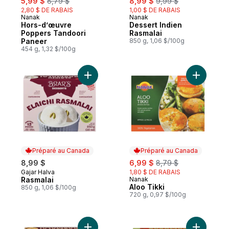
5,99 $
8,79 $
8,99 $
9,99 $
2,80 $ DE RABAIS
1,00 $ DE RABAIS
Nanak
Nanak
Préparé au Canada
Préparé au Canada
Hors-d’œuvre
Dessert Indien
Poppers Tandoori
Rasmalai
Paneer
850 g, 1,06 $/100g
454 g, 1,32 $/100g
Ajouter Rasmalai au panier
Ajouter Al
Préparé au Canada
Préparé au Canada
sale:
, formerly:
8,99 $
6,99 $
8,79 $
Gajar Halva
1,80 $ DE RABAIS
Préparé au Canada
Rasmalai
Nanak
Préparé au Canada
Aloo Tikki
850 g, 1,06 $/100g
720 g, 0,97 $/100g