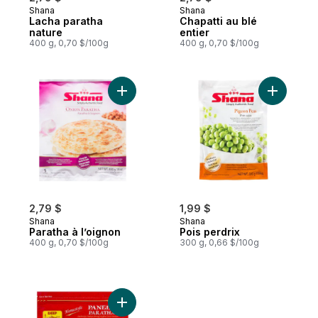
Shana
Shana
Lacha paratha
Chapatti au blé
nature
entier
400 g, 0,70 $/100g
400 g, 0,70 $/100g
Ajouter Paratha à l’oignon au panier
Ajouter P
2,79 $
1,99 $
Shana
Shana
Paratha à l’oignon
Pois perdrix
400 g, 0,70 $/100g
300 g, 0,66 $/100g
Ajouter Paratha, paneer au panier