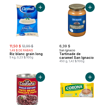
Ajouter Riz blanc grain long au panier
Ajouter T
sale:
, formerly:
11,50 $
12,99 $
6,39 $
1,49 $ DE RABAIS
San Ignacio
Riz blanc grain long
Tartinade de
5 kg, 0,23 $/100g
caramel San Ignacio
450 g, 1,42 $/100g
Ajouter Haricots pinto entiers au panier
Ajouter C