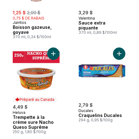
sale:
, formerly:
1,25 $
2,00 $
3,29 $
0,75 $ DE RABAIS
Valentina
Jarritos
Sauce extra
Boisson gazeuse,
piquante
goyave
370 ml, 0,89 $/100ml
370 ml, 0,34 $/100ml
Ajouter Trempette à la crème sure Nach
Ajouter C
Préparé au Canada
2,79 $
4,49 $
Ducales
Heluva
Préparé au Canada
Craquelins Ducales
Trempette à la
294 g, 0,95 $/100g
crème sure Nacho
Queso Suprême
250 g, 1,80 $/100g