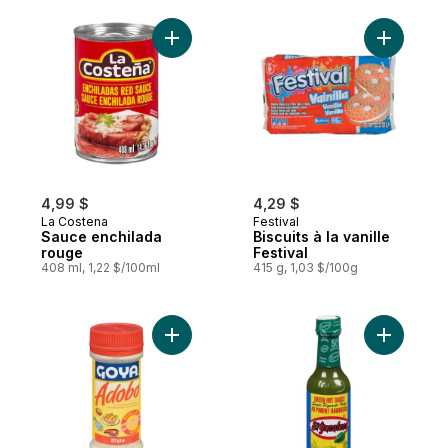
Ajouter Sauce enchilada rouge au panier
Ajouter Bi
4,99 $
4,29 $
La Costena
Festival
Sauce enchilada
Biscuits à la vanille
rouge
Festival
408 ml, 1,22 $/100ml
415 g, 1,03 $/100g
Ajouter Assaisonnement Adobo avec poiv
Ajouter P