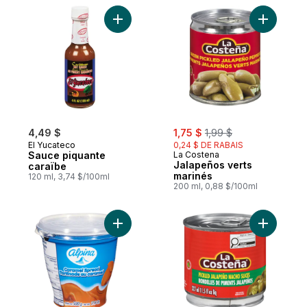
Ajouter Sauce piquante caraïbe au panier
Ajouter J
sale:
, formerly:
4,49 $
1,75 $
1,99 $
El Yucateco
0,24 $ DE RABAIS
Sauce piquante
La Costena
Jalapeños verts
caraïbe
marinés
120 ml, 3,74 $/100ml
200 ml, 0,88 $/100ml
Ajouter Arequipe, caramel au panier
Ajouter T