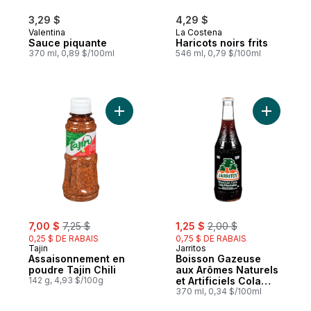
3,29 $
4,29 $
Valentina
La Costena
Sauce piquante
Haricots noirs frits
370 ml, 0,89 $/100ml
546 ml, 0,79 $/100ml
Ajouter Assaisonnement en poudre Tajin Ch
Ajouter B
sale:
, formerly:
sale:
, formerly:
7,00 $
7,25 $
1,25 $
2,00 $
0,25 $ DE RABAIS
0,75 $ DE RABAIS
Tajin
Jarritos
Assaisonnement en
Boisson Gazeuse
poudre Tajin Chili
aux Arômes Naturels
142 g, 4,93 $/100g
et Artificiels Cola
Mexicaine
370 ml, 0,34 $/100ml