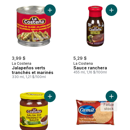
Ajouter Jalapeños verts tranchés et marin
Ajouter S
3,99 $
5,29 $
La Costena
La Costena
Jalapeños verts
Sauce ranchera
tranchés et marinés
455 ml, 1,16 $/100ml
330 ml, 1,21 $/100ml
Ajouter Salsa moyenne au panier
Ajouter R
Faible
stock