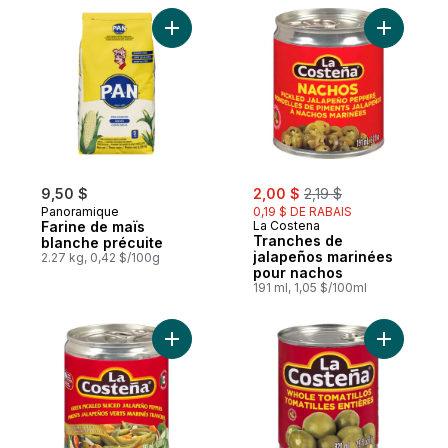
Ajouter Farine de maïs blanche précuite a
Ajouter T
sale:
, formerly:
9,50 $
2,00 $
2,19 $
Panoramique
0,19 $ DE RABAIS
Farine de maïs
La Costena
Tranches de
blanche précuite
jalapeños marinées
2.27 kg, 0,42 $/100g
pour nachos
191 ml, 1,05 $/100ml
Ajouter Piments jalapenos verts marinés t
Ajouter To