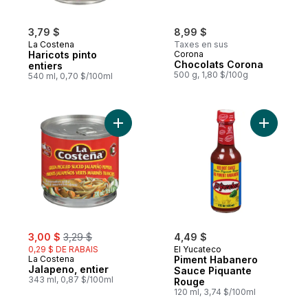
3,79 $
8,99 $
La Costena
Taxes en sus
Haricots pinto
Corona
Chocolats Corona
entiers
500 g, 1,80 $/100g
540 ml, 0,70 $/100ml
Ajouter Jalapeno, entier au panier
Ajouter P
sale:
, formerly:
3,00 $
3,29 $
4,49 $
0,29 $ DE RABAIS
El Yucateco
La Costena
Piment Habanero
Jalapeno, entier
Sauce Piquante
343 ml, 0,87 $/100ml
Rouge
120 ml, 3,74 $/100ml