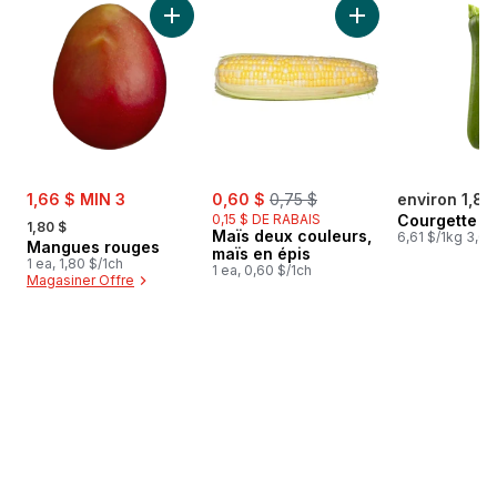
Ajouter Mangues rouges au panier
Ajouter Maïs deux 
sale:
sale:
, formerly:
1,66 $ MIN 3
0,60 $
0,75 $
environ 1,85
, formerly:
0,15 $ DE RABAIS
Courgette
1,80 $
Maïs deux couleurs,
6,61 $/1kg 3,00
Mangues rouges
maïs en épis
1 ea, 1,80 $/1ch
1 ea, 0,60 $/1ch
Magasiner Offre