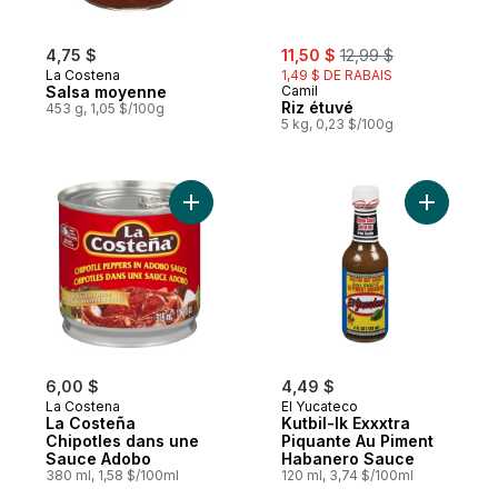
sale:
, formerly:
4,75 $
11,50 $
12,99 $
La Costena
1,49 $ DE RABAIS
Salsa moyenne
Camil
Riz étuvé
453 g, 1,05 $/100g
5 kg, 0,23 $/100g
Ajouter La Costeña Chipotles dans une S
Ajouter K
6,00 $
4,49 $
La Costena
El Yucateco
La Costeña
Kutbil-Ik Exxxtra
Chipotles dans une
Piquante Au Piment
Sauce Adobo
Habanero Sauce
380 ml, 1,58 $/100ml
120 ml, 3,74 $/100ml