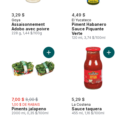
3,29 $
4,49 $
Goya
El Yucateco
Assaisonnement
Piment Habanero
Adobo avec poivre
Sauce Piquante
228 g, 1,44 $/100g
Verte
120 ml, 3,74 $/100ml
Ajouter Piments jalapeno au panier
Ajouter S
sale:
, formerly:
7,00 $
8,00 $
5,29 $
1,00 $ DE RABAIS
La Costena
Piments jalapeno
Sauce taquera
2000 ml, 0,35 $/100ml
455 ml, 1,16 $/100ml