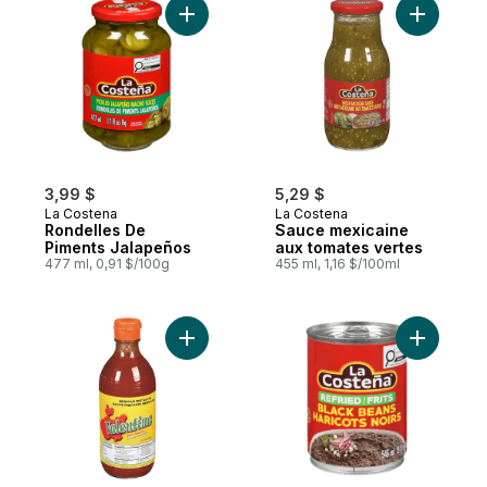
Ajouter S
Ajou
3,99 $
5,29 $
La Costena
La Costena
Rondelles De
Sauce mexicaine
Piments Jalapeños
aux tomates vertes
477 ml, 0,91 $/100g
455 ml, 1,16 $/100ml
Ajouter Sauce piquante au panier
Ajouter Ha