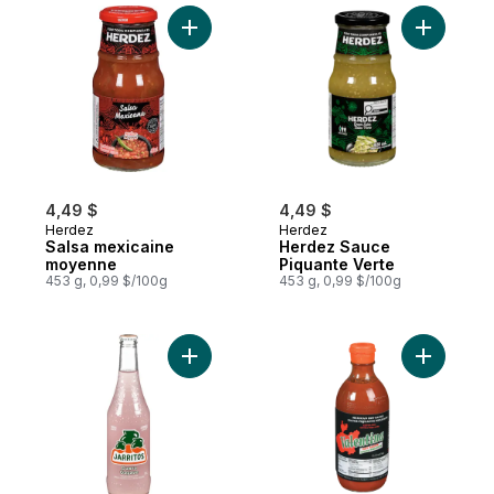
Ajouter Salsa mexicaine moyenne au pani
Ajouter H
4,49 $
4,49 $
Herdez
Herdez
Salsa mexicaine
Herdez Sauce
moyenne
Piquante Verte
453 g, 0,99 $/100g
453 g, 0,99 $/100g
Ajouter Boisson gazeuse, goyave au pani
Ajouter S