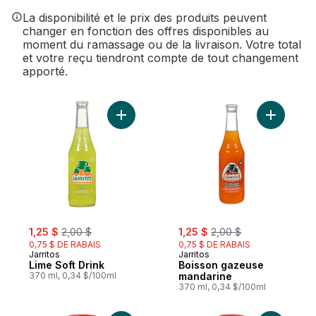
La disponibilité et le prix des produits peuvent
changer en fonction des offres disponibles au
moment du ramassage ou de la livraison. Votre total
et votre reçu tiendront compte de tout changement
apporté.
Ajouter Lime Soft Drink au panier
Ajouter B
sale:
, formerly:
sale:
, formerly:
1,25 $
2,00 $
1,25 $
2,00 $
0,75 $ DE RABAIS
0,75 $ DE RABAIS
Jarritos
Jarritos
Lime Soft Drink
Boisson gazeuse
370 ml, 0,34 $/100ml
mandarine
370 ml, 0,34 $/100ml