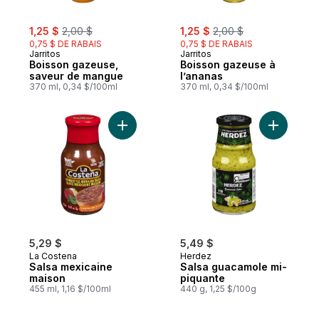
sale:
, formerly:
sale:
, formerly:
1,25 $
2,00 $
1,25 $
2,00 $
0,75 $ DE RABAIS
0,75 $ DE RABAIS
Jarritos
Jarritos
Boisson gazeuse,
Boisson gazeuse à
saveur de mangue
l’ananas
370 ml, 0,34 $/100ml
370 ml, 0,34 $/100ml
Ajouter Salsa mexicaine maison au panier
Ajouter S
5,29 $
5,49 $
La Costena
Herdez
Salsa mexicaine
Salsa guacamole mi-
maison
piquante
455 ml, 1,16 $/100ml
440 g, 1,25 $/100g