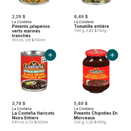
2,29 $
6,49 $
La Costena
La Costena
Piments jalapenos
Tomatille entière
verts marinés
794 g, 0,82 $/100g
tranchés
193 ml, 1,19 $/100ml
Ajouter La Costeña Haricots Noirs Entiers 
Ajouter P
3,79 $
5,49 $
La Costena
La Costena
La Costeña Haricots
Piments Chipotles En
Noirs Entiers
Morceaux
540 ml, 0,70 $/100ml
230 g, 2,39 $/100g