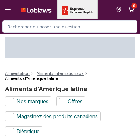
Passer au contenu principal
Passer au pied de page
0
Rechercher des produits
Alimentation
Aliments internationaux
Aliments d’Amérique latine
Aliments d’Amérique latine
Nos marques
Offres
Magasinez des produits canadiens
Diététique