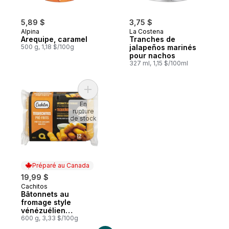
5,89 $
3,75 $
Alpina
La Costena
Arequipe, caramel
Tranches de
500 g, 1,18 $/100g
jalapeños marinés
pour nachos
327 ml, 1,15 $/100ml
Ajouter Bâtonnets au fromage style vénéz
En
rupture
de stock
Préparé au Canada
19,99 $
Cachitos
Préparé au Canada
Bâtonnets au
fromage style
vénézuélien
tequechitos
600 g, 3,33 $/100g