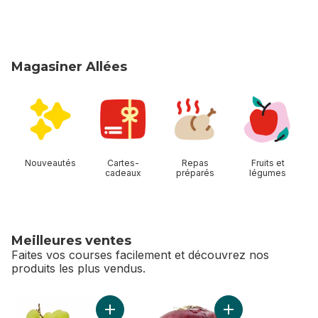
Magasiner Allées
sauter Magasiner Allées
Nouveautés
Cartes-
Repas
Fruits et
cadeaux
préparés
légumes
Meilleures ventes
Faites vos courses facilement et découvrez nos
produits les plus vendus.
sauter Meilleures ventes
Ajouter Raisins verts sans pépins au panier
Ajouter Oignons ro