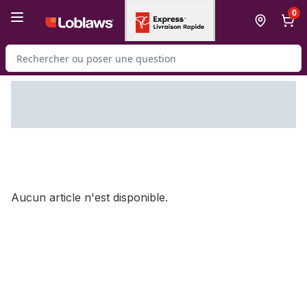
Passer au contenu principal
Passer au pied de page
0
Rechercher des produits
Aucun article n'est disponible.