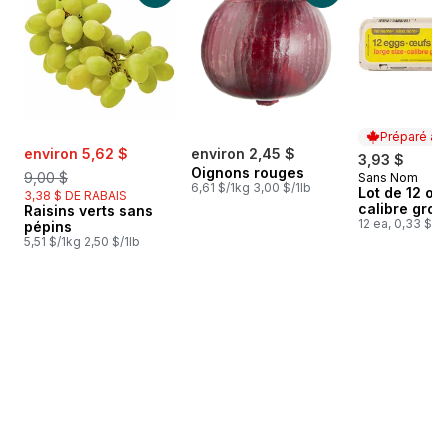
Préparé au
sale:
, formerly:
environ 5,62 $
environ 2,45 $
3,93 $
Oignons rouges
9,00 $
Sans Nom
Préparé au
6,61 $/1kg 3,00 $/1lb
Lot de 12 œu
3,38 $ DE RABAIS
calibre gros
Raisins verts sans
12 ea, 0,33 $/1
pépins
5,51 $/1kg 2,50 $/1lb