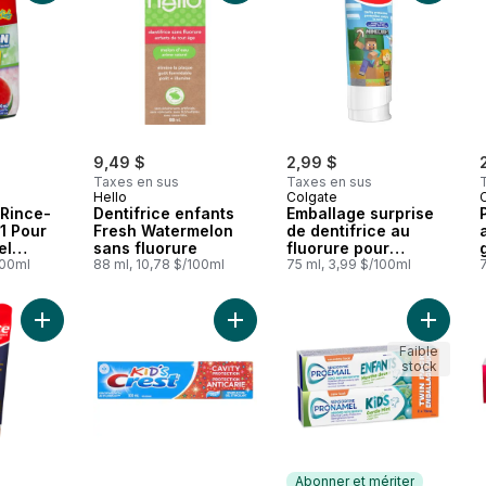
9,49 $
2,99 $
Taxes en sus
Taxes en sus
Hello
Colgate
 Rince-
Dentifrice enfants
Emballage surprise
1 Pour
Fresh Watermelon
de dentifrice au
el
sans fluorure
fluorure pour
ermelon
100ml
88 ml, 10,78 $/100ml
enfants, gomme aux
75 ml, 3,99 $/100ml
fruits, 75 ml
Ajouter Dentifrice au fluorure anticarie chaudron bouillonnant
Ajouter Dentifrice Protection antica
Ajouter
Faible
stock
Abonner et mériter