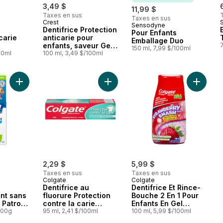
3,49 $
11,99 $
Taxes en sus
Taxes en sus
Crest
Sensodyne
Abonner et mériter
u
Dentifrice Protection
Pour Enfants
carie
anticarie pour
Emballage Duo
enfants, saveur Gel
7
150 ml, 7,99 $/100ml
t gomme
00ml
étincelant
100 ml, 3,49 $/100ml
Ajouter Dentifrice d’entraînement sans fluorure PAW Patrol Pou
Ajouter Dentifrice au fluorure Prot
Ajouter 
2,29 $
5,99 $
Taxes en sus
Taxes en sus
Colgate
Colgate
Dentifrice au
Dentifrice Et Rince-
nt sans
fluorure Protection
Bouche 2 En 1 Pour
 Patrol
contre la carie
Enfants En Gel
/100g
Menthe fraîche
95 ml, 2,41 $/100ml
Liquide Strawberry
100 ml, 5,99 $/100ml
Smash