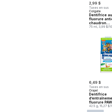
2,99 $
Taxes en sus
Colgate
Dentifrice a
fluorure anti
chaudron
bouillonnan
75 ml, 3,99 $/1
aux fruits
6,49 $
Taxes en sus
Orajel
Dentifrice
d’entraîneme
fluorure PAW
Pour Enfants
42.5 g, 15,27 $