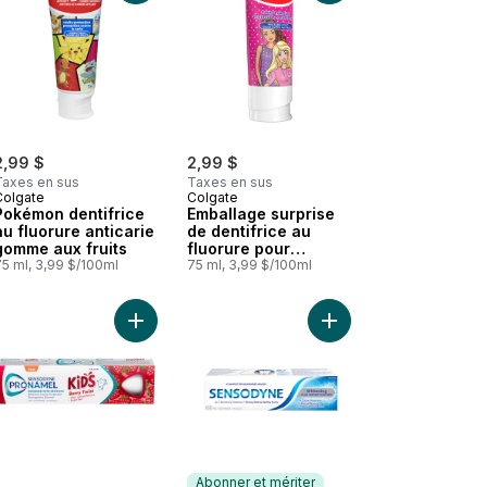
2,99 $
2,99 $
Taxes en sus
Taxes en sus
Colgate
Colgate
Pokémon dentifrice
Emballage surprise
au fluorure anticarie
de dentifrice au
gomme aux fruits
fluorure pour
75 ml, 3,99 $/100ml
enfants, gomme aux
75 ml, 3,99 $/100ml
fruits, 75 ml
 gomme aux fruits au panier
rie pour enfants, saveur Gel étincelant au panier
 Pour Enfants Emballage Duo au panier
Ajouter Berry Twist Toothpaste au panier
Ajouter Blanchissant Et
Abonner et mériter