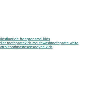
kids
fluoride free
pronamel kids
dler toothpaste
kids mouthwash
toothpaste white
atrol toothpaste
sensodyne kids