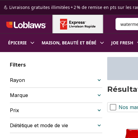
Passer au contenu principal
Passer au pied de page
💪 Livraisons gratuites illimitées + 2 % de remise en pts sur le
Rechercher
ÉPICERIE
MAISON, BEAUTÉ ET BÉBÉ
JOE FRESH
Filters
Rayon
Résulta
Marque
Nos ma
Prix
Diététique et mode de vie