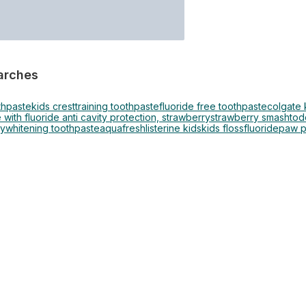
arches
thpaste
kids crest
training toothpaste
fluoride free toothpaste
colgate 
 with fluoride anti cavity protection, strawberry
strawberry smash
tod
ry
whitening toothpaste
aquafresh
listerine kids
kids floss
fluoride
paw p