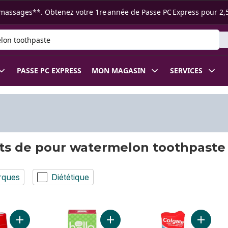
s ramassages**. Obtenez votre 1re année de Passe PC Express pour 2,
 des produits
PASSE PC EXPRESS
MON MAGASIN
SERVICES
ts de pour watermelon toothpaste
rques
Diététique
Ajouter Dentifrice Et Rince-Bouche 2 En 1 Pour Enfants En Gel
Ajouter Dentifrice enfants Fresh W
Ajouter 