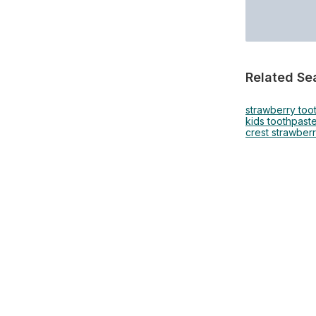
Related Se
strawberry too
kids toothpaste
crest strawber