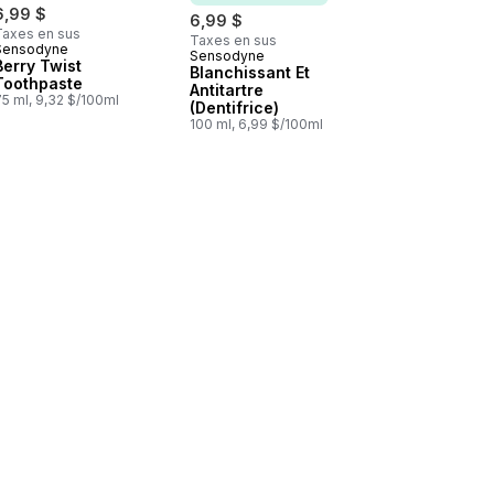
6,99 $
6,99 $
Taxes en sus
Taxes en sus
Sensodyne
Sensodyne
Abonner et mériter
Berry Twist
Blanchissant Et
Toothpaste
Antitartre
5 ml, 9,32 $/100ml
(Dentifrice)
100 ml, 6,99 $/100ml
r Enfants au panier
ection contre la carie Menthe fraîche au panier
Dentifrice Et Rince-Bouche 2 En 1 Pour Enfants En Gel Liquide Stra