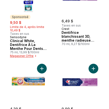
Sponsorisé
sale:
, formerly:
6,49 $
9,50 $
Taxes en sus
Limite de 4, après limite
Crest
10,49 $
Dentifrice
Taxes en sus
blanchissant 3D,
Sensodyne
Sponsorisé
menthe radieuse
Clinical White,
avancée,
70 ml, 9,27 $/100ml
Dentifrice À La
blanchiment 2 fois
Menthe Pour Dents
plus rapide
Sensibles
75 ml, 13,99 $/100ml
Magasiner Offre
(Renforcement De
L’Émail)
Ajouter Dentifrice avec pouvoir blanchis
Ajouter D
4,29 $
9,99 $