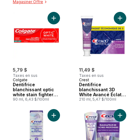
Magasiner Offre
Ajouter Dentifrice blanchissant optic white
Ajouter D
5,79 $
11,49 $
Taxes en sus
Taxes en sus
Colgate
Crest
Dentifrice
Dentifrice
blanchissant optic
blanchissant 3D
white stain fighter
White Avancé Éclat
au gel paquet de
90 ml, 6,43 $/100ml
de menthe, paquet
210 ml, 5,47 $/100ml
de 3
Ajouter Blanchisseur de dents 3D White 
Ajouter D