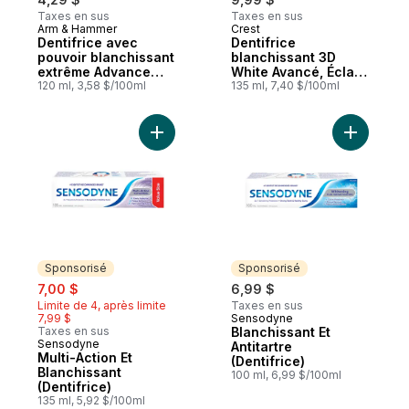
Taxes en sus
Taxes en sus
Arm & Hammer
Crest
Dentifrice avec
Dentifrice
pouvoir blanchissant
blanchissant 3D
extrême Advance
White Avancé, Éclat
White
120 ml, 3,58 $/100ml
de menthe
135 ml, 7,40 $/100ml
Ajouter Multi-Action Et Blanchissant (Denti
Ajouter Bl
Sponsorisé
Sponsorisé
sale:
, formerly:
7,00 $
6,99 $
Limite de 4, après limite
Taxes en sus
7,99 $
Sensodyne
Sponsorisé
Taxes en sus
Blanchissant Et
Sensodyne
Sponsorisé
Antitartre
Multi-Action Et
(Dentifrice)
Blanchissant
100 ml, 6,99 $/100ml
(Dentifrice)
135 ml, 5,92 $/100ml