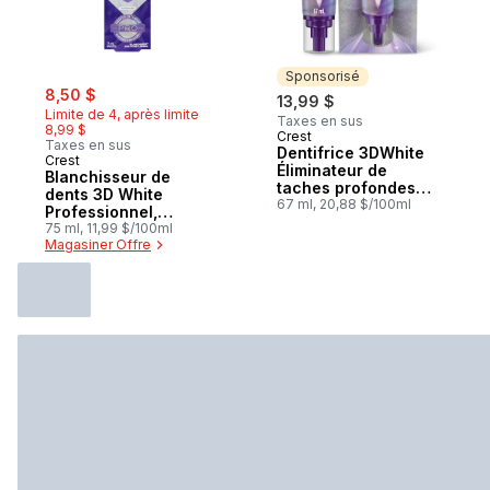
Sponsorisé
sale:
, formerly:
8,50 $
13,99 $
Limite de 4, après limite
Taxes en sus
8,99 $
Crest
Sponsorisé
Taxes en sus
Dentifrice 3DWhite
Crest
Éliminateur de
Blanchisseur de
taches profondes
dents 3D White
Ultrablanc –
67 ml, 20,88 $/100ml
Professionnel,
peroxyde
75 ml, 11,99 $/100ml
Magasiner Offre
d'hydrogène à 4 %