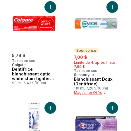
Ajouter Dentifrice blanchissant optic white
Ajouter B
Sponsorisé
5,79 $
sale:
, formerly:
7,00 $
Taxes en sus
Limite de 4, après limite
Colgate
7,99 $
Dentifrice
Taxes en sus
blanchissant optic
Sensodyne
Sponsorisé
white stain fighter
Blanchissant Doux
au gel paquet de
90 ml, 6,43 $/100ml
(Dentifrice)
110 ml, 7,26 $/100ml
Magasiner Offre
Ajouter Clinical White, Dentifrice À La M
Ajouter D