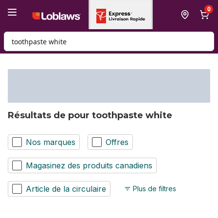
Passer au contenu principal
Passer au pied de page
0
Rechercher des produits
Résultats de pour toothpaste white
Nos marques
Offres
Magasinez des produits canadiens
Article de la circulaire
Plus de filtres