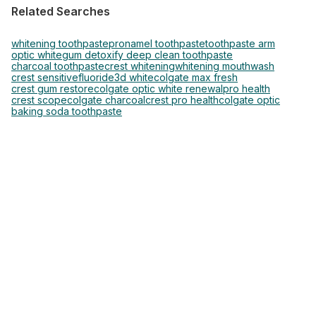
Related Searches
whitening toothpaste
pronamel toothpaste
toothpaste arm
optic white
gum detoxify deep clean toothpaste
charcoal toothpaste
crest whitening
whitening mouthwash
crest sensitive
fluoride
3d white
colgate max fresh
crest gum restore
colgate optic white renewal
pro health
crest scope
colgate charcoal
crest pro health
colgate optic
baking soda toothpaste