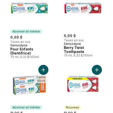
Abonner et mériter
6,99 $
6,99 $
Taxes en sus
Taxes en sus
Sensodyne
Sensodyne
Abonner et mériter
Berry Twist
Pour Enfants
Toothpaste
(Dentifrice)
75 ml, 9,32 $/100ml
75 ml, 9,32 $/100ml
Ajouter Pour Enfants Emballage Duo au pa
Ajouter S
Faible
stock
Abonner et mériter
Nouveau