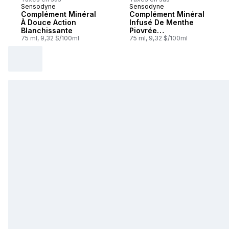
Sensodyne
Sensodyne
Abonner et mériter
Abonner et mériter
Complément Minéral
Complément Minéral
À Douce Action
Infusé De Menthe
Blanchissante
Piovrée
75 ml, 9,32 $/100ml
Rafraîchissante
75 ml, 9,32 $/100ml
(Dentifrice)