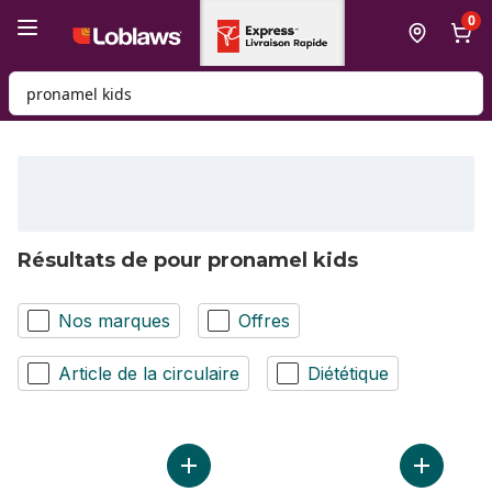
Passer au contenu principal
Passer au pied de page
0
Rechercher des produits
Résultats de pour pronamel kids
Nos marques
Offres
Article de la circulaire
Diététique
Ajouter Pour Enfants (Dentifrice) au panie
Ajouter B