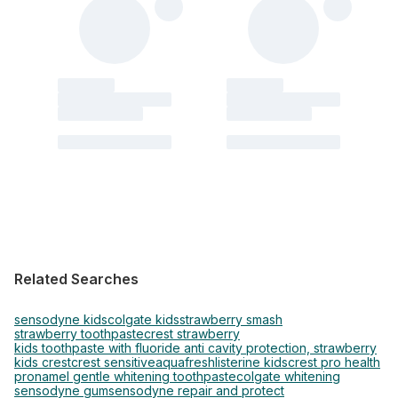
Related Searches
sensodyne kids
colgate kids
strawberry smash
strawberry toothpaste
crest strawberry
kids toothpaste with fluoride anti cavity protection, strawberry
kids crest
crest sensitive
aquafresh
listerine kids
crest pro health
pronamel gentle whitening toothpaste
colgate whitening
sensodyne gum
sensodyne repair and protect