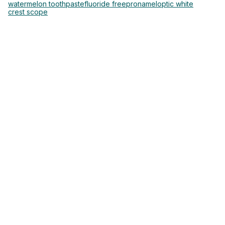
watermelon toothpaste
fluoride free
pronamel
optic white
crest scope