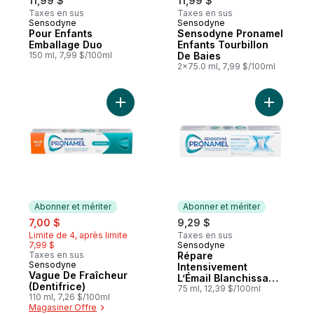
11,99 $
11,99 $
Taxes en sus
Taxes en sus
Sensodyne
Sensodyne
Abonner et mériter
Nouveau
Pour Enfants
Sensodyne Pronamel
Emballage Duo
Enfants Tourbillon
150 ml, 7,99 $/100ml
De Baies
2x75.0 ml, 7,99 $/100ml
Ajouter Vague De Fraîcheur (Dentifrice) a
Ajouter R
Abonner et mériter
Abonner et mériter
sale:
, formerly:
7,00 $
9,29 $
Limite de 4, après limite
Taxes en sus
7,99 $
Sensodyne
Abonner et mériter
Taxes en sus
Répare
Sensodyne
Abonner et mériter
Intensivement
Vague De Fraîcheur
L’Émail Blanchissant
(Dentifrice)
(Dentifrice)
75 ml, 12,39 $/100ml
110 ml, 7,26 $/100ml
Magasiner Offre