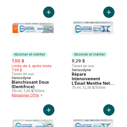
Ajouter Blanchissant Doux (Dentifrice) au 
Ajouter R
Abonner et mériter
Abonner et mériter
sale:
, formerly:
7,00 $
9,29 $
Limite de 4, après limite
Taxes en sus
7,99 $
Sensodyne
Abonner et mériter
Taxes en sus
Répare
Sensodyne
Abonner et mériter
Intensivement
Blanchissant Doux
L’Émail Menthe Nette
(Dentifrice)
(Dentifrice)
75 ml, 12,39 $/100ml
110 ml, 7,26 $/100ml
Magasiner Offre
Ajouter Blanchissant Doux (Dentifrice) au 
Ajouter Ré