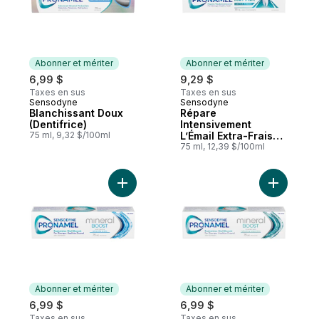
Abonner et mériter
Abonner et mériter
6,99 $
9,29 $
Taxes en sus
Taxes en sus
Sensodyne
Sensodyne
Abonner et mériter
Abonner et mériter
Blanchissant Doux
Répare
(Dentifrice)
Intensivement
75 ml, 9,32 $/100ml
L’Émail Extra-Frais
(Dentifrice)
75 ml, 12,39 $/100ml
Ajouter Complément Minéral À Douce Acti
Ajouter C
Abonner et mériter
Abonner et mériter
6,99 $
6,99 $
Taxes en sus
Taxes en sus