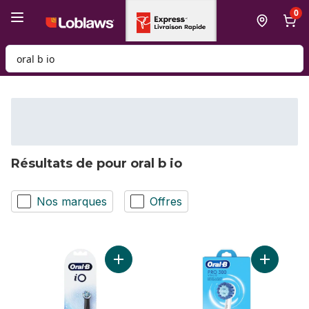
Passer au contenu principal
Passer au pied de page
0
Rechercher des produits
Résultats de pour oral b io
Nos marques
Offres
Ajouter Brossettes de rechange Nettoyage 
Ajouter B