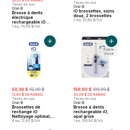
18,50 $ DE RABAIS
Taxes en sus
Taxes en sus
Oral-B
Oral-B
Sponsorisé
iO brossettes, soins
Brosse à dents
doux, 2 brossettes
électrique
2 ea, 20,80 $/1ch
rechargeable iO
Série 2, noir minuit
1 ea, 79,99 $/1ch
avec 1 brossette
soins doux – Capteur
automatique de
Ajouter Brossettes de rechange iO Nettoya
Ajouter B
pression pour
protéger les
Faible
stock
gencives – 3 modes –
Minuterie de 2
minutes
sale:
, formerly:
sale:
, formerly:
50,39 $
62,99 $
159,90 $
199,99 $
12,60 $ DE RABAIS
40,09 $ DE RABAIS
Taxes en sus
Taxes en sus
Oral-B
Oral-B
Brossettes de
Brosse à dents
rechange iO
rechargeable iO,
Nettoyage optimal,
opal grise
noir, 4 unités
4 ea, 12,60 $/1ch
1 ea, 159,90 $/1ch