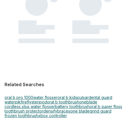
Related Searches
oral b pro 1000
water flosser
oral b kids
pulsar
dental guard
waterpik
firefly
steripod
oral b toothbrush
oneblade
cordless plus water flosser
battery toothbrush
oral b super floss
toothbrush protector
densify
braces
one blade
grind guard
frozen toothbrush
xbox controller