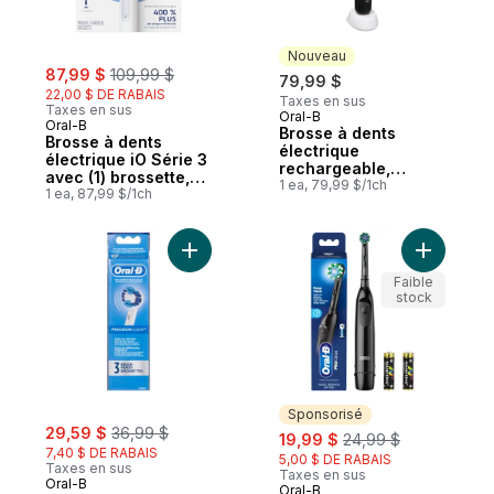
Nouveau
sale:
, formerly:
87,99 $
109,99 $
79,99 $
22,00 $ DE RABAIS
Taxes en sus
Taxes en sus
Oral-B
Nouveau
Oral-B
Brosse à dents
Brosse à dents
électrique
électrique iO Série 3
rechargeable,
avec (1) brossette,
enfants, io, édition
1 ea, 79,99 $/1ch
rechargeable, blanc
1 ea, 87,99 $/1ch
limitée, spiderman, 1
brossette soins doux
Ajouter Brossettes de rechange Professio
Ajouter B
Faible
stock
Sponsorisé
sale:
, formerly:
29,59 $
36,99 $
sale:
, formerly:
19,99 $
24,99 $
7,40 $ DE RABAIS
5,00 $ DE RABAIS
Taxes en sus
Taxes en sus
Oral-B
Oral-B