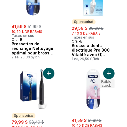
Sponsorisé
sale:
, formerly:
41,59 $
51,99 $
sale:
, formerly:
29,59 $
36,99 $
10,40 $ DE RABAIS
7,40 $ DE RABAIS
Taxes en sus
Taxes en sus
Oral-B
Oral-B
Sponsorisé
Brossettes de
Brosse à dents
rechange Nettoyage
électrique Pro 300
optimal pour brosse
Vitalité avec (1)
à dents Oral-B iO,
2 ea, 20,80 $/1ch
brossette,
1 ea, 29,59 $/1ch
Noires, 2 unités
rechargeable,
blanche
Ajouter Brosse à dents électrique recharg
Ajouter i
Faible
stock
Sponsorisé
sale:
, formerly:
sale:
, formerly:
41,59 $
51,99 $
79,99 $
98,49 $
10,40 $ DE RABAIS