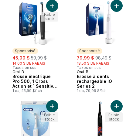
Ajouter Brosse électrique Pro 500, 1 Cross
Ajouter B
Faible
stock
Sponsorisé
Sponsorisé
sale:
, formerly:
sale:
, formerly:
45,99 $
59,99 $
79,99 $
98,49 $
14,00 $ DE RABAIS
18,50 $ DE RABAIS
Taxes en sus
Taxes en sus
Oral-B
Oral-B
Sponsorisé
Sponsorisé
Brosse électrique
Brosse à dents
Pro 500, 1 Cross
rechargeable iO
Action et 1 Sensitive
Series 2
Clean, rechargeable,
1 ea, 45,99 $/1ch
1 ea, 79,99 $/1ch
noir
Ajouter Brosse à dents électrique iO Séri
Ajouter Br
Faible
Faible
stock
stock