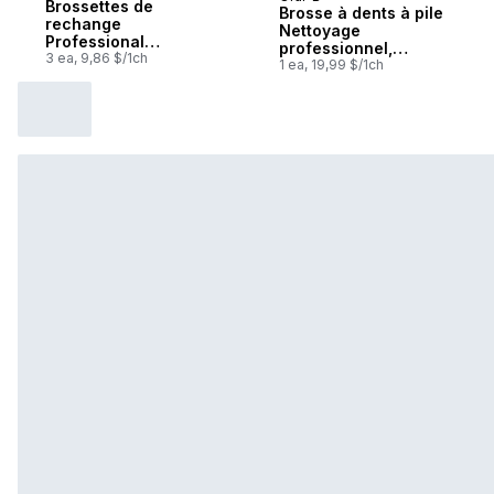
Sponsorisé
Brossettes de
Brosse à dents à pile
rechange
Nettoyage
Professional
professionnel,
Precision Clean
3 ea, 9,86 $/1ch
Nettoyage en
1 ea, 19,99 $/1ch
profondeur - Noir