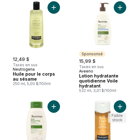
Ajouter Huile pour le corps au sésame au 
Ajouter L
Sponsorisé
12,49 $
15,99 $
Taxes en sus
Taxes en sus
Neutrogena
Aveeno
Sponsorisé
Huile pour le corps
Lotion hydratante
au sésame
quotidienne Voile
250 ml, 5,00 $/100ml
hydratant
532 ml, 3,01 $/100ml
Ajouter Nettoyant corporel hydratant quot
Ajouter N
Faible
stock