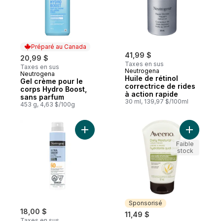
Préparé au Canada
41,99 $
20,99 $
Taxes en sus
Taxes en sus
Neutrogena
Neutrogena
Préparé au Canada
Huile de rétinol
Gel crème pour le
correctrice de rides
corps Hydro Boost,
à action rapide
sans parfum
30 ml, 139,97 $/100ml
453 g, 4,63 $/100g
Ajouter Écran solaire en bruine corporell
Faible
stock
Sponsorisé
18,00 $
11,49 $
Taxes en sus