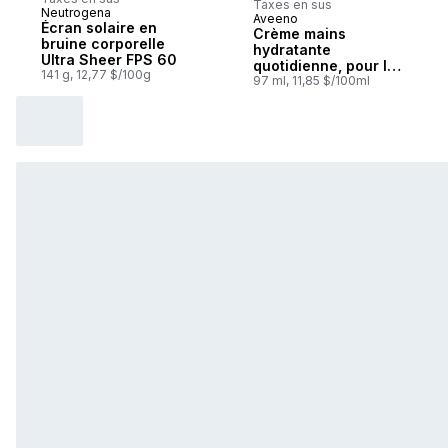
Taxes en sus
Neutrogena
Aveeno
Sponsorisé
Écran solaire en
Crème mains
bruine corporelle
hydratante
Ultra Sheer FPS 60
quotidienne, pour la
141 g, 12,77 $/100g
peau sèche des
97 ml, 11,85 $/100ml
mains, lotion
hydratante avec
avoine sans OGM,
sans parabènes,
sans parfum