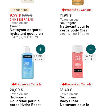
Sponsorisé
Préparé au Canada
sale:
, formerly:
9,59 $
11,99 $
11,99 $
2,40 $ DE RABAIS
Taxes en sus
Taxes en sus
Neutrogena
Préparé au Canada
Aveeno
Nettoyant pour le
Sponsorisé
Nettoyant corporel
corps Body Clear
hydratant quotidien
250 ml, 4,80 $/100ml
354 ml, 2,71 $/100ml
Ajouter Gel crème pour le corps Hydro Bo
Ajouter B
Faible
Faible
stock
stock
Préparé au Canada
Préparé au Canada
20,99 $
13,49 $
Taxes en sus
Taxes en sus
Neutrogena
Neutrogena
Préparé au Canada
Préparé au Canada
Gel crème pour le
Body Clear
corps Hydro Boost
Nettoyant pour le