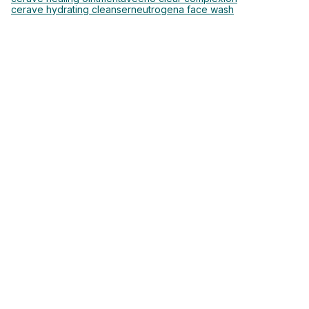
cerave hydrating cleanser
neutrogena face wash