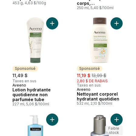
453 g, 4,63 $/100g
corps,
pamplemousse rose
250 ml, 5,40 $/100ml
Ajouter Lotion hydratante quotidienne no
Ajouter N
Sponsorisé
Sponsorisé
sale:
, formerly:
11,49 $
11,19 $
13,99 $
Taxes en sus
2,80 $ DE RABAIS
Aveeno
Taxes en sus
Sponsorisé
Lotion hydratante
Aveeno
Sponsorisé
Nettoyant corporel
quotidienne non
hydratant quotidien
parfumée tube
532 ml, 2,10 $/100ml
227 ml, 5,06 $/100ml
Ajouter Gel crème pour le corps Hydro Bo
Ajouter Hu
Faible
stock