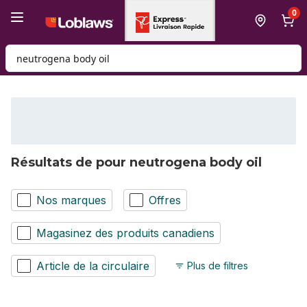
Passer au contenu principal
Passer au pied de page
0
Rechercher des produits
Résultats de pour neutrogena body oil
Nos marques
Offres
Magasinez des produits canadiens
Article de la circulaire
Plus de filtres