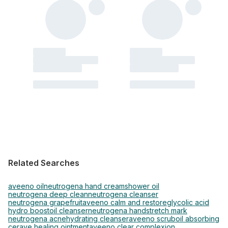
Related Searches
aveeno oil
neutrogena hand cream
shower oil
neutrogena deep clean
neutrogena cleanser
neutrogena grapefruit
aveeno calm and restore
glycolic acid
hydro boost
oil cleanser
neutrogena hand
stretch mark
neutrogena acne
hydrating cleanser
aveeno scrub
oil absorbing
cerave healing ointment
aveeno clear complexion