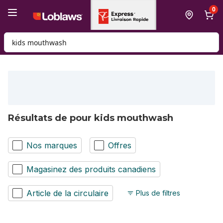
Passer au contenu principal
Passer au pied de page
0
Rechercher des produits
Résultats de pour kids mouthwash
Nos marques
Offres
Magasinez des produits canadiens
Article de la circulaire
Plus de filtres