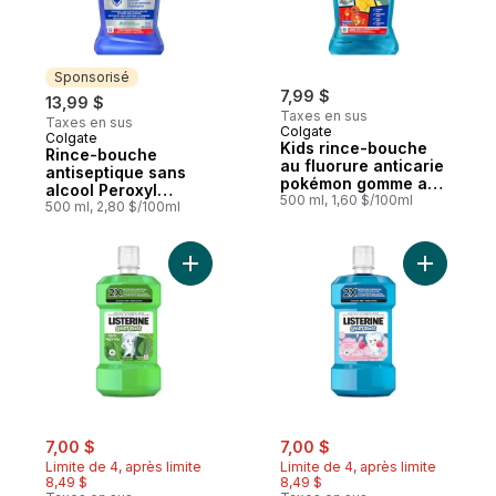
Sponsorisé
7,99 $
13,99 $
Taxes en sus
Taxes en sus
Colgate
Colgate
Sponsorisé
Kids rince-bouche
Rince-bouche
au fluorure anticarie
antiseptique sans
pokémon gomme aux
alcool Peroxyl
fruits
500 ml, 1,60 $/100ml
Rinçage des aphtes,
500 ml, 2,80 $/100ml
menthe, 500 ml
Ajouter Smart Rinse Menthe au panier
Ajouter S
sale:
, formerly:
sale:
, formerly:
7,00 $
7,00 $
Limite de 4, après limite
Limite de 4, après limite
8,49 $
8,49 $