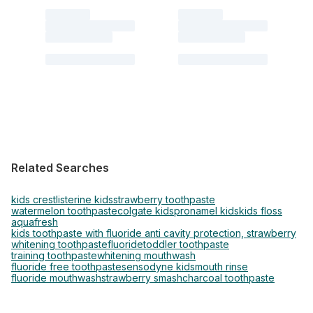
Related Searches
kids crest
listerine kids
strawberry toothpaste
watermelon toothpaste
colgate kids
pronamel kids
kids floss
aquafresh
kids toothpaste with fluoride anti cavity protection, strawberry
whitening toothpaste
fluoride
toddler toothpaste
training toothpaste
whitening mouthwash
fluoride free toothpaste
sensodyne kids
mouth rinse
fluoride mouthwash
strawberry smash
charcoal toothpaste