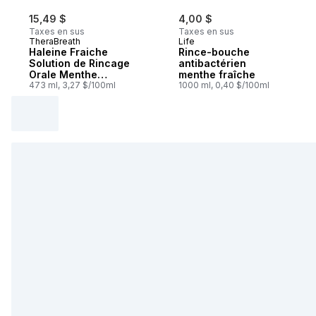
15,49 $
4,00 $
Taxes en sus
Taxes en sus
TheraBreath
Life
Haleine Fraiche
Rince-bouche
Solution de Rincage
antibactérien
Orale Menthe
menthe fraîche
Glacee
473 ml, 3,27 $/100ml
1000 ml, 0,40 $/100ml