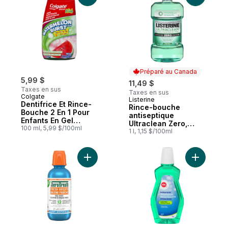
Préparé au Canada
5,99 $
11,49 $
Taxes en sus
Taxes en sus
Colgate
Listerine
Préparé au Canada
Dentifrice Et Rince-
Rince-bouche
Bouche 2 En 1 Pour
antiseptique
Enfants En Gel
Ultraclean Zero,
Liquide Watermelon
100 ml, 5,99 $/100ml
Protection de l’émail,
1 l, 1,15 $/100ml
Burst
Menthe fraîche,
Sans alcool
Ajouter Haleine Fraiche Solution de Rinc
Ajouter R