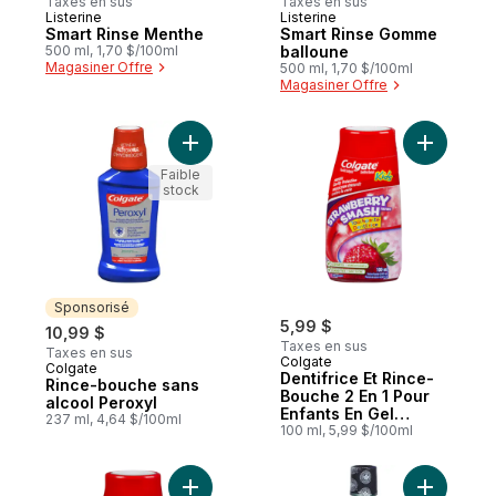
Taxes en sus
Taxes en sus
Listerine
Listerine
Smart Rinse Menthe
Smart Rinse Gomme
500 ml, 1,70 $/100ml
balloune
Magasiner Offre
500 ml, 1,70 $/100ml
Magasiner Offre
Ajouter Rince-bouche sans alcool Peroxyl
Ajouter D
Faible
stock
Sponsorisé
5,99 $
10,99 $
Taxes en sus
Taxes en sus
Colgate
Colgate
Sponsorisé
Dentifrice Et Rince-
Rince-bouche sans
Bouche 2 En 1 Pour
alcool Peroxyl
Enfants En Gel
237 ml, 4,64 $/100ml
Liquide Strawberry
100 ml, 5,99 $/100ml
Smash
Ajouter Dentifrice Et Rince-Bouche 2 En 1
Ajouter R