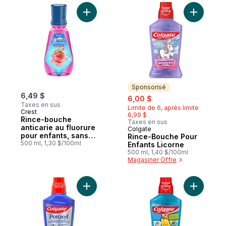
Ajouter Rince-bouche anticarie au fluorure
Ajouter R
Sponsorisé
6,49 $
sale:
, formerly:
6,00 $
Taxes en sus
Limite de 6, après limite
Crest
6,99 $
Rince-bouche
Taxes en sus
anticarie au fluorure
Colgate
Sponsorisé
pour enfants, sans
Rince-Bouche Pour
alcool, Explosion de
500 ml, 1,30 $/100ml
Enfants Licorne
fraise
500 ml, 1,40 $/100ml
Magasiner Offre
Ajouter Rince-bouche antiseptique sans a
Ajouter K