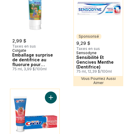
Sponsorisé
2,99 $
9,29 $
Taxes en sus
Taxes en sus
Colgate
Sensodyne
Sponsorisé
Emballage surprise
Sensibilité Et
de dentifrice au
Gencives Menthe
fluorure pour
(Dentifrice)
enfants, gomme aux
75 ml, 3,99 $/100ml
75 ml, 12,39 $/100ml
fruits, 75 ml
Vous Pourriez Aussi
Aimer
Vous Pourriez Aussi Aimer
Ajouter Dentifrice anticarie au fluorure po