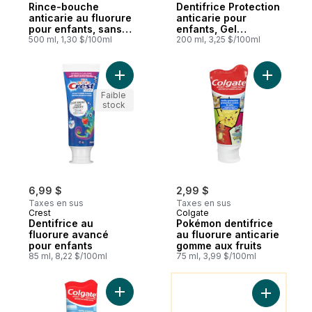
Rince-bouche
Dentifrice Protection
anticarie au fluorure
anticarie pour
pour enfants, sans
enfants, Gel
alcool, Explosion de
500 ml, 1,30 $/100ml
étincelant, paquet
200 ml, 3,25 $/100ml
fraise
de 2u
Ajouter Dentifrice au fluorure avancé pou
Ajouter P
Faible
stock
6,99 $
2,99 $
Taxes en sus
Taxes en sus
Crest
Colgate
Dentifrice au
Pokémon dentifrice
fluorure avancé
au fluorure anticarie
pour enfants
gomme aux fruits
85 ml, 8,22 $/100ml
75 ml, 3,99 $/100ml
Vous Pourriez Aussi Aimer
Ajouter Emballage surprise de dentifrice a
Ajouter Se