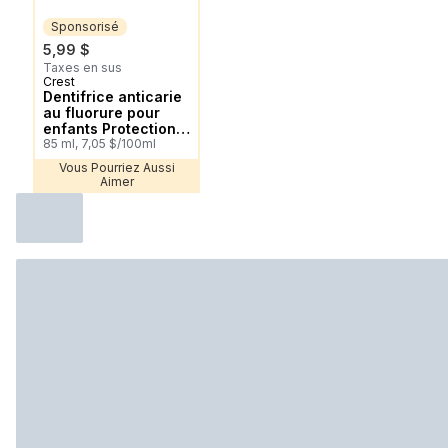
Sponsorisé
5,99 $
Taxes en sus
Crest
Sponsorisé
Dentifrice anticarie
au fluorure pour
enfants Protection
anticarie,
85 ml, 7,05 $/100ml
Strawberry Rush
Vous Pourriez Aussi
Aimer