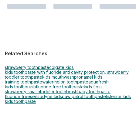
Related Searches
strawberry toothpaste
colgate kids
kids toothpaste with fluoride anti cavity protection, strawberry
toddler toothpaste
kids mouthwash
pronamel kids
training toothpaste
watermelon toothpaste
aquafresh
kids toothbrush
fluoride free toothpaste
kids floss
strawberry smash
toddler toothbrush
baby toothpaste
fluoride free
sensodyne kids
paw patrol toothpaste
listerine kids
kids toothpaste