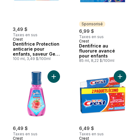
Sponsorisé
3,49 $
6,99 $
Taxes en sus
Taxes en sus
Crest
Crest
Sponsorisé
Dentifrice Protection
Dentifrice au
anticarie pour
fluorure avancé
enfants, saveur Gel
pour enfants
étincelant
100 ml, 3,49 $/100ml
85 ml, 8,22 $/100ml
Ajouter Rince-bouche anticarie au fluorure
Ajouter De
6,49 $
6,49 $
Taxes en sus
Taxes en sus
Crest
Crest