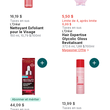
sale:
, formerly:
16,19 $
5,50 $
Taxes en sus
Limite de 4, après limite
L’Oréal
6,99 $
Nettoyant Exfoliant
Taxes en sus
L’Oréal
pour le Visage
Hair Expertise
150 ml, 10,79 $/100ml
Glycolic Gloss
Revitalisant
372.6 ml, 1,88 $/100ml
Magasiner Offre
Ajouter Glycolic Acid Face Serum 10% Pur
Ajouter T
Abonner et mériter
13,99 $
44,09 $
Taxes en sus
Taxes en sus