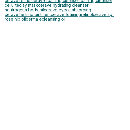
cerave retinol
cerave foaming cleanser
foaming cleanser
cellulite
clay mask
cerave hydrating cleanser
neutrogena body oil
cerave eye
oil absorbing
cerave healing ointment
cerave foaming
retinol
cerave spf
rose hip oil
derma e
cleansing oil