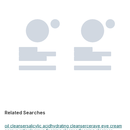
Related Searches
oil cleanser
salicylic acid
hydrating cleanser
cerave eye cream