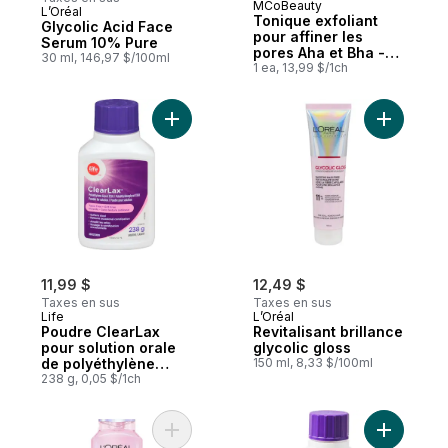
MCoBeauty
L’Oréal
Abonner et mériter
Tonique exfoliant
Glycolic Acid Face
pour affiner les
Serum 10% Pure
pores Aha et Bha -
30 ml, 146,97 $/100ml
Transparent
1 ea, 13,99 $/1ch
Ajouter Poudre ClearLax pour solution or
Ajouter Re
11,99 $
12,49 $
Taxes en sus
Taxes en sus
Life
L’Oréal
Poudre ClearLax
Revitalisant brillance
pour solution orale
glycolic gloss
de polyéthylène
150 ml, 8,33 $/100ml
glycol 3350
238 g, 0,05 $/1ch
Ajouter Hair Expertise Glycolic Gloss Sha
Ajouter C