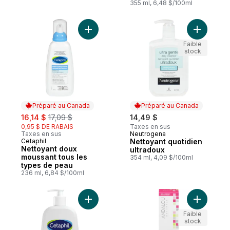
355 ml, 6,48 $/100ml
Ajouter Nettoyant doux moussant tous les
Ajouter N
Faible
stock
Préparé au Canada
Préparé au Canada
sale:
, formerly:
16,14 $
17,09 $
14,49 $
0,95 $ DE RABAIS
Taxes en sus
Taxes en sus
Neutrogena
Préparé au Canada
Cetaphil
Nettoyant quotidien
Préparé au Canada
Nettoyant doux
ultradoux
moussant tous les
354 ml, 4,09 $/100ml
types de peau
236 ml, 6,84 $/100ml
Ajouter Nettoyant-crème moussant hydrat
Ajouter 1
Faible
stock