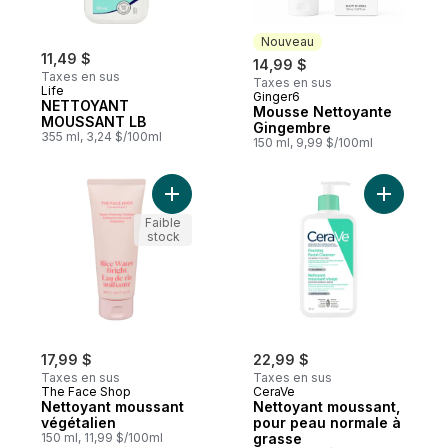
Nouveau
11,49 $
14,99 $
Taxes en sus
Taxes en sus
Life
Ginger6
Nouveau
NETTOYANT
Mousse Nettoyante
MOUSSANT LB
Gingembre
355 ml, 3,24 $/100ml
150 ml, 9,99 $/100ml
Ajouter Nettoyant moussant végétalien au
Ajouter N
Faible
stock
17,99 $
22,99 $
Taxes en sus
Taxes en sus
The Face Shop
CeraVe
Nettoyant moussant
Nettoyant moussant,
végétalien
pour peau normale à
150 ml, 11,99 $/100ml
grasse