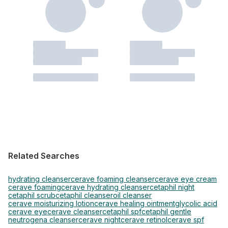
Related Searches
hydrating cleanser
cerave foaming cleanser
cerave eye cream
cerave foaming
cerave hydrating cleanser
cetaphil night
cetaphil scrub
cetaphil cleanser
oil cleanser
cerave moisturizing lotion
cerave healing ointment
glycolic acid
cerave eye
cerave cleanser
cetaphil spf
cetaphil gentle
neutrogena cleanser
cerave night
cerave retinol
cerave spf