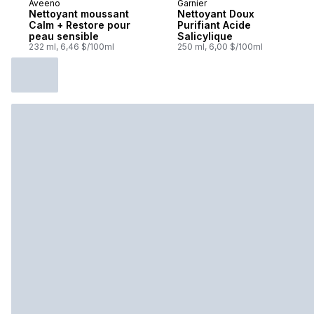
Aveeno
Garnier
Nettoyant moussant
Nettoyant Doux
Calm + Restore pour
Purifiant Acide
peau sensible
Salicylique
232 ml, 6,46 $/100ml
250 ml, 6,00 $/100ml