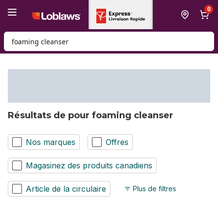
Passer au contenu principal
Passer au pied de page
0
Rechercher des produits
Résultats de pour foaming cleanser
Nos marques
Offres
Magasinez des produits canadiens
Article de la circulaire
Plus de filtres