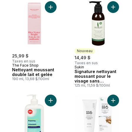
Ajouter Nettoyant moussant double lait et
Ajouter S
Nouveau
25,99 $
14,49 $
Taxes en sus
Taxes en sus
The Face Shop
Sukin
Nouveau
Nettoyant moussant
Signature nettoyant
double lait et gelée
moussant pour le
190 ml, 13,68 $/100ml
visage sans
parabène
125 ml, 11,59 $/100ml
Ajouter NETTOYANT MOUSSANT LB au pa
Ajouter M