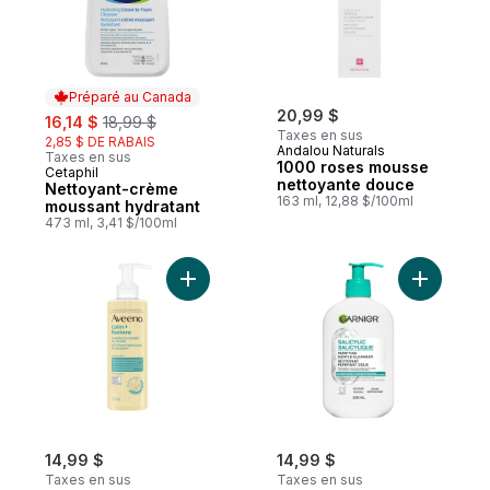
Préparé au Canada
sale:
, formerly:
20,99 $
16,14 $
18,99 $
Taxes en sus
2,85 $ DE RABAIS
Andalou Naturals
Taxes en sus
1000 roses mousse
Cetaphil
Préparé au Canada
nettoyante douce
Nettoyant-crème
163 ml, 12,88 $/100ml
moussant hydratant
473 ml, 3,41 $/100ml
Ajouter Nettoyant moussant Calm + Restor
Ajouter N
14,99 $
14,99 $
Taxes en sus
Taxes en sus