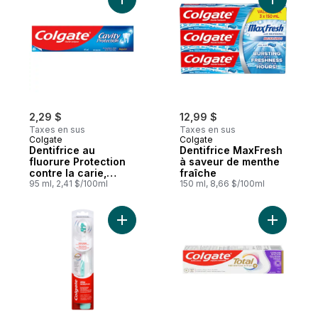
Ajouter Dentifrice au fluorure Protection 
Ajouter D
2,29 $
12,99 $
Taxes en sus
Taxes en sus
Colgate
Colgate
Dentifrice au
Dentifrice MaxFresh
fluorure Protection
à saveur de menthe
contre la carie,
fraîche
format voyage,
95 ml, 2,41 $/100ml
150 ml, 8,66 $/100ml
menthe, 95 ml
Ajouter Brosse à dents alimentée moyenn
Ajouter D