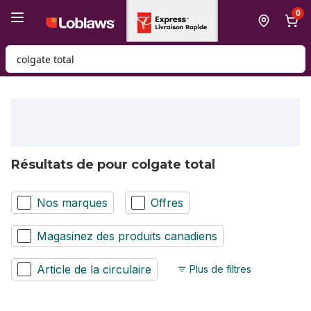
Passer au contenu principal
Passer au pied de page
0
Rechercher des produits
Résultats de pour colgate total
Nos marques
Offres
Magasinez des produits canadiens
Article de la circulaire
Plus de filtres