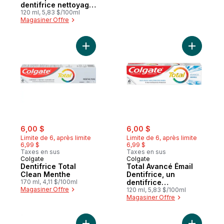
dentifrice nettoyage
en profondeur
120 ml, 5,83 $/100ml
Magasiner Offre
Ajouter Dentifrice Total Clean Menthe au 
Ajouter T
sale:
, formerly:
sale:
, formerly:
6,00 $
6,00 $
Limite de 6, après limite
Limite de 6, après limite
6,99 $
6,99 $
Taxes en sus
Taxes en sus
Colgate
Colgate
Dentifrice Total
Total Avancé Émail
Clean Menthe
Dentifrice, un
170 ml, 4,11 $/100ml
dentifrice
Magasiner Offre
blanchissant
120 ml, 5,83 $/100ml
Magasiner Offre
multiavantages qui
protège les dents
sensibles pour un
beau sourire