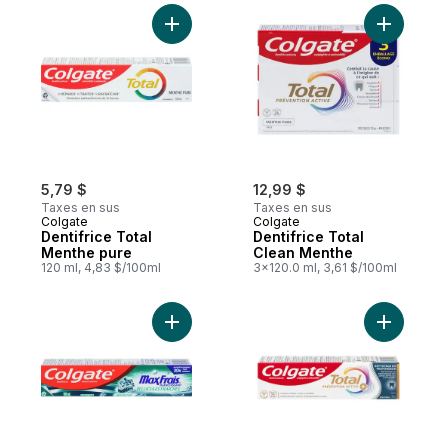
Ajouter Dentifrice Total Menthe pure au p
Ajouter D
5,79 $
12,99 $
Taxes en sus
Taxes en sus
Colgate
Colgate
Dentifrice Total
Dentifrice Total
Menthe pure
Clean Menthe
120 ml, 4,83 $/100ml
3x120.0 ml, 3,61 $/100ml
Ajouter Dentifrice Maxfrais Menthe Pure a
Ajouter D