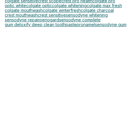
colgate sensitive
crest scope
crest pro health
colgate pro
optic white
colgate optic
colgate whitening
colgate max fresh
colgate mouthwash
colgate winterfresh
colgate charcoal
crest mouthwash
crest sensitive
sensodyne whitening
sensodyne repair
periogard
sensodyne complete
gum detoxify deep clean toothpaste
pronamel
sensodyne gum