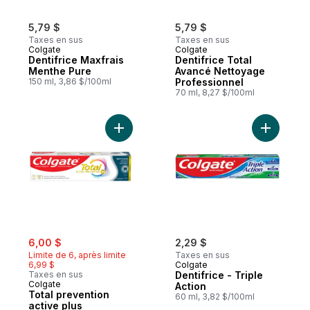
5,79 $
5,79 $
Taxes en sus
Taxes en sus
Colgate
Colgate
Dentifrice Maxfrais
Dentifrice Total
Menthe Pure
Avancé Nettoyage
150 ml, 3,86 $/100ml
Professionnel
70 ml, 8,27 $/100ml
Ajouter Total prevention active plus dent
Ajouter De
sale:
, formerly:
6,00 $
2,29 $
Limite de 6, après limite
Taxes en sus
6,99 $
Colgate
Taxes en sus
Dentifrice - Triple
Colgate
Action
Total prevention
60 ml, 3,82 $/100ml
active plus