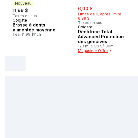
Nouveau
sale:
, formerly:
6,00 $
11,99 $
Limite de 6, après limite
Taxes en sus
6,99 $
Colgate
Nouveau
Taxes en sus
Brosse à dents
Colgate
alimentée moyenne
Dentifrice Total
1 ea, 11,99 $/1ch
Advanced Protection
des gencives
120 ml, 5,83 $/100ml
Magasiner Offre