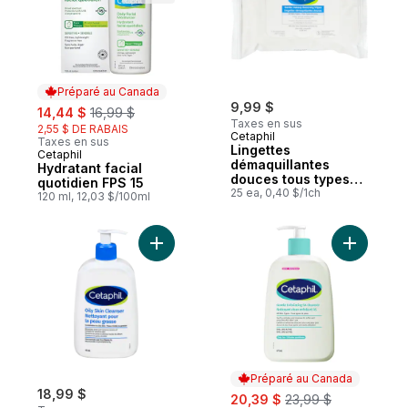
Préparé au Canada
sale:
, formerly:
9,99 $
14,44 $
16,99 $
Taxes en sus
2,55 $ DE RABAIS
Cetaphil
Taxes en sus
Lingettes
Cetaphil
Préparé au Canada
démaquillantes
Hydratant facial
douces tous types
quotidien FPS 15
de peau
25 ea, 0,40 $/1ch
120 ml, 12,03 $/100ml
Ajouter Nettoyant pour la peau grasse pe
Ajouter N
Préparé au Canada
18,99 $
sale:
, formerly:
20,39 $
23,99 $