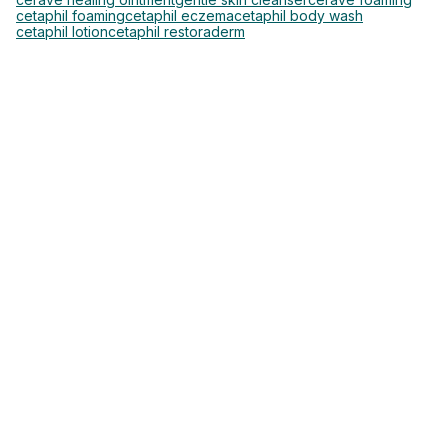
cetaphil foaming
cetaphil eczema
cetaphil body wash
cetaphil lotion
cetaphil restoraderm