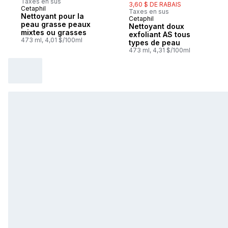
Taxes en sus
3,60 $ DE RABAIS
Cetaphil
Taxes en sus
Nettoyant pour la
Cetaphil
Préparé au Canada
peau grasse peaux
Nettoyant doux
mixtes ou grasses
exfoliant AS tous
473 ml, 4,01 $/100ml
types de peau
473 ml, 4,31 $/100ml