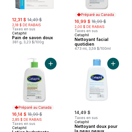
Préparé au Canada
sale:
, formerly:
12,31 $
14,49 $
sale:
, formerly:
16,99 $
18,99 $
2,18 $ DE RABAIS
2,00 $ DE RABAIS
Taxes en sus
Taxes en sus
Cetaphil
Cetaphil
Préparé au Canada
Pain de savon doux
Nettoyant facial
381 g, 3,23 $/100g
quotidien
473 ml, 3,59 $/100ml
Ajouter Lotion hydratante ultra Dailyadva
Ajouter N
Préparé au Canada
sale:
, formerly:
14,49 $
16,14 $
18,99 $
Taxes en sus
2,85 $ DE RABAIS
Cetaphil
Taxes en sus
Nettoyant doux pour
Cetaphil
Préparé au Canada
la peau peaux