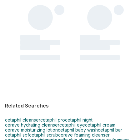
Related Searches
cetaphil cleanser
cetaphil pro
cetaphil night
cerave hydrating cleanser
cetaphil eye
cetaphil cream
cerave moisturizing lotion
cetaphil baby wash
cetaphil bar
cetaphil spf
cetaphil scrub
cerave foaming cleanser
cerave healing ointment
gentle skin cleanser
cerave foaming