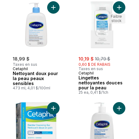
Ajouter Nettoyant doux pour la peau peau
Ajouter L
Faible
stock
sale:
, formerly:
18,99 $
10,19 $
10,79 $
Taxes en sus
0,60 $ DE RABAIS
Cetaphil
Taxes en sus
Nettoyant doux pour
Cetaphil
Lingettes
la peau peaux
nettoyantes douces
sensibles
pour la peau
473 ml, 4,01 $/100ml
25 ea, 0,41 $/1ch
Ajouter Pain de savon doux au panier
Ajouter Ne