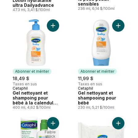
Lotion hydratante
sensibles
ultra Dailyadvance
236 ml, 6,14 $/100ml
473 ml, 3,41 $/100ml
Ajouter Gel nettoyant et shampoing pour 
Ajouter G
Abonner et mériter
Abonner et mériter
18,49 $
11,99 $
Taxes en sus
Taxes en sus
Cetaphil
Cetaphil
Abonner et mériter
Abonner et mériter
Gel nettoyant et
Gel nettoyant et
shampoing pour
shampooing pour
bébé à la calendula
bébé
biologique, corps et
400 ml, 4,62 $/100ml
230 ml, 5,21 $/100ml
cheveux
Ajouter Hydratant facial quotidien FPS 15 
Ajouter L
Faible
stock