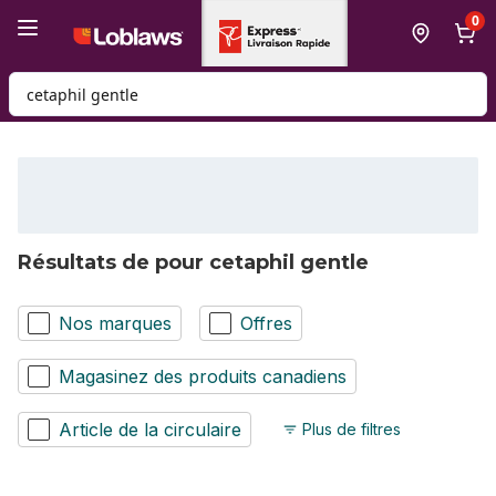
Passer au contenu principal
Passer au pied de page
0
Rechercher des produits
Résultats de pour cetaphil gentle
Nos marques
Offres
Magasinez des produits canadiens
Article de la circulaire
Plus de filtres