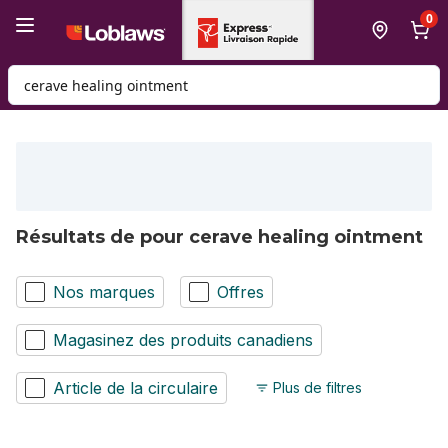
Passer au contenu principal
Passer au pied de page
0
Rechercher des produits
Résultats de pour cerave healing ointment
Nos marques
Offres
Magasinez des produits canadiens
Article de la circulaire
Plus de filtres