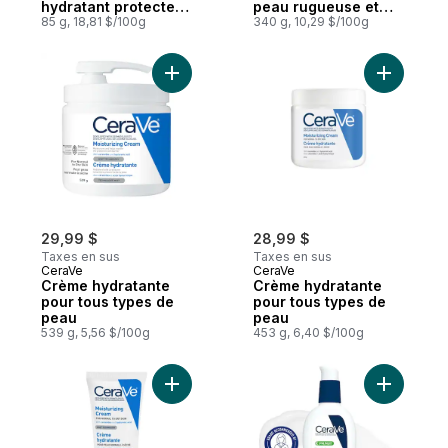
hydratant protecteur
peau rugueuse et
cutanée au
85 g, 18,81 $/100g
bosselée
340 g, 10,29 $/100g
pétrolatum pour
peau sèche
Ajouter Crème hydratante pour tous type
Ajouter C
29,99 $
28,99 $
Taxes en sus
Taxes en sus
CeraVe
CeraVe
Crème hydratante
Crème hydratante
pour tous types de
pour tous types de
peau
peau
539 g, 5,56 $/100g
453 g, 6,40 $/100g
Ajouter Crème hydratante, pour tous type
Ajouter Lo