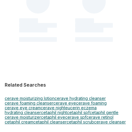
Related Searches
cerave moisturizing lotion
cerave hydrating cleanser
cerave foaming cleanser
cerave eye
cerave foaming
cerave eye cream
cerave night
eucerin eczema
hydrating cleanser
cetaphil night
cetaphil spf
cetaphil gentle
cerave moisturizer
cetaphil eye
cerave spf
cerave retinol
cetaphil cream
cetaphil cleanser
cetaphil scrub
cerave cleanser