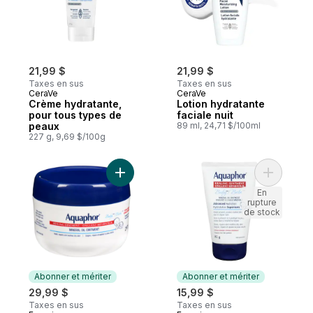
21,99 $
21,99 $
Taxes en sus
Taxes en sus
CeraVe
CeraVe
Crème hydratante,
Lotion hydratante
pour tous types de
faciale nuit
peaux
89 ml, 24,71 $/100ml
227 g, 9,69 $/100g
Ajouter Aquaphor onguent réparateur bab
Ajouter A
En
rupture
de stock
Abonner et mériter
Abonner et mériter
29,99 $
15,99 $
Taxes en sus
Taxes en sus