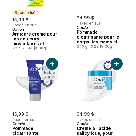
Sponsorisé
34,99 $
15,99 $
Taxes en sus
Taxes en sus
CeraVe
Boiron
Sponsorisé
Pommade
Arnicare crème pour
cicatrisante pour le
les douleurs
corps, les mains et le
musculaires et
visage
340 g, 10,29 $/100g
articulaires,
70 g, 22,84 $/100g
ecchymoses et
oedèmes
Ajouter Pommade cicatrisante, hydratant 
Ajouter C
Faible
stock
15,99 $
34,99 $
Taxes en sus
Taxes en sus
CeraVe
CeraVe
Pommade
Crème à l'acide
cicatrisante,
salicylique, pour