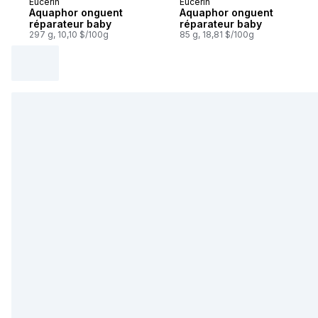
Eucerin
Eucerin
Abonner et mériter
Abonner et mériter
Aquaphor onguent
Aquaphor onguent
réparateur baby
réparateur baby
297 g, 10,10 $/100g
85 g, 18,81 $/100g