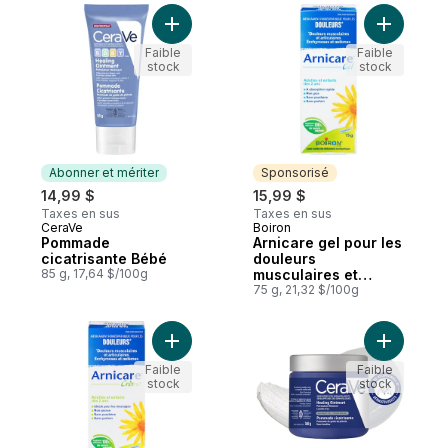
Ajouter Pommade cicatrisante Bébé au pa
Ajouter A
Faible
Faible
stock
stock
Abonner et mériter
Sponsorisé
14,99 $
15,99 $
Taxes en sus
Taxes en sus
CeraVe
Boiron
Abonner et mériter
Sponsorisé
Pommade
Arnicare gel pour les
cicatrisante Bébé
douleurs
85 g, 17,64 $/100g
musculaires et
articulaires,
75 g, 21,32 $/100g
ecchymoses et
oedèmes
Ajouter Arnicare crème pour les douleurs
Ajouter P
Faible
Faible
stock
stock