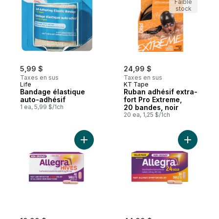
Faible
stock
5,99 $
24,99 $
Taxes en sus
Taxes en sus
Life
KT Tape
Bandage élastique
Ruban adhésif extra-
auto-adhésif
fort Pro Extreme,
1 ea, 5,99 $/1ch
20 bandes, noir
20 ea, 1,25 $/1ch
Ajouter Urticaire, 12 heures de soulagem
Ajouter 2