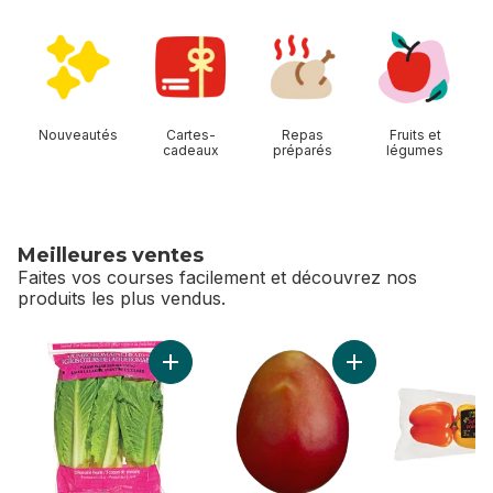
sauter Magasiner Allées
Nouveautés
Cartes-
Repas
Fruits et
cadeaux
préparés
légumes
Meilleures ventes
Faites vos courses facilement et découvrez nos
produits les plus vendus.
sauter Meilleures ventes
Ajouter Cœur de Romaine, paquet de 3 au p
Ajouter Mangues r