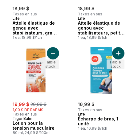
18,99 $
18,99 $
Taxes en sus
Taxes en sus
Life
Life
Attelle élastique de
Attelle élastique de
genou avec
genou avec
stabilisateurs, grand
stabilisateurs, petit à
à très grand, 1 par
1 ea, 18,99 $/1ch
moyen, 1 par paquet
1 ea, 18,99 $/1ch
paquet
Ajouter Lotion pour la tension musculaire 
Ajouter É
Faible
Faible
stock
stock
sale:
, formerly:
19,99 $
20,99 $
16,99 $
1,00 $ DE RABAIS
Taxes en sus
Taxes en sus
Life
Tiger Balm
Écharpe de bras, 1
Lotion pour la
unité
tension musculaire
1 ea, 16,99 $/1ch
80 ml, 24,99 $/100ml