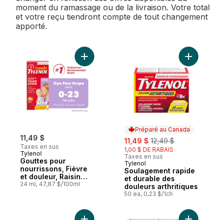
moment du ramassage ou de la livraison. Votre total
et votre reçu tiendront compte de tout changement
apporté.
Ajouter Gouttes pour nourrissons, Fièvre e
Ajouter S
Préparé au Canada
11,49 $
sale:
, formerly:
11,49 $
12,49 $
Taxes en sus
1,00 $ DE RABAIS
Tylenol
Taxes en sus
Gouttes pour
Tylenol
Préparé au Canada
nourrissons, Fièvre
Soulagement rapide
et douleur, Raisin
et durable des
sans colorant
24 ml, 47,87 $/100ml
douleurs arthritiques
50 ea, 0,23 $/1ch