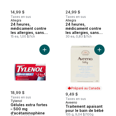
14,99 $
24,99 $
Taxes en sus
Taxes en sus
Allegra
Allegra
24 heures,
24 heures,
médicament contre
médicament contre
les allergies, sans
les allergies, sans
somnolence, 120 mg
15 ea, 1,00 $/1ch
somnolence, 120 mg
30 ea, 0,83 $/1ch
de chlorhydrate de
de chlorhydrate de
fexofénadine
fexofénadine
Ajouter Gélules extra fortes – 500 mg d’
Ajouter T
Préparé au Canada
18,99 $
9,49 $
Taxes en sus
Taxes en sus
Tylenol
Aveeno
Préparé au Canada
Gélules extra fortes
Traitement apaisant
– 500 mg
pour le bain de bébé
d’acétaminophène
105 g, 9,04 $/100g