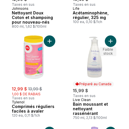
Taxes en sus
Taxes en sus
Johnsons
Life
Abonner et mériter
Préparé au Canada
Nettoyant Doux
Acétaminophène,
Coton et shampoing
régulier, 325 mg
pour nouveau-nés
100 ea, 0,10 $/1ch
800 ml, 1,62 $/100ml
Ajouter Comprimés réguliers faciles à ava
Ajouter B
Faible
stock
Préparé au Canada
sale:
, formerly:
12,99 $
13,99 $
15,99 $
1,00 $ DE RABAIS
Taxes en sus
Taxes en sus
Live Clean
Préparé au Canada
Tylenol
Bain moussant et
Comprimés réguliers
nettoyant
faciles à avaler
rassénérant
120 ea, 0,11 $/1ch
750 ml, 2,13 $/100ml