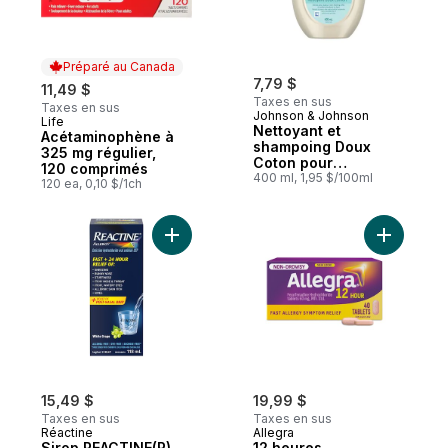
Préparé au Canada
7,79 $
11,49 $
Taxes en sus
Taxes en sus
Johnson & Johnson
Life
Préparé au Canada
Nettoyant et
Acétaminophène à
shampoing Doux
325 mg régulier,
Coton pour
120 comprimés
nouveau-nés
400 ml, 1,95 $/100ml
120 ea, 0,10 $/1ch
Ajouter Sirop REACTINE(R) Allergies, 118 m
Ajouter 1
15,49 $
19,99 $
Taxes en sus
Taxes en sus
Réactine
Allegra
Sirop REACTINE(R)
12 heures,