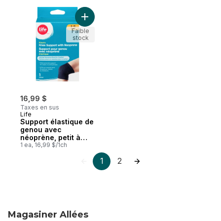
Ajouter Support élastique de genou avec 
Faible
stock
16,99 $
Taxes en sus
Life
Support élastique de
genou avec
néoprène, petit à
moyen, 1 par paquet
1 ea, 16,99 $/1ch
1
2
Magasiner Allées