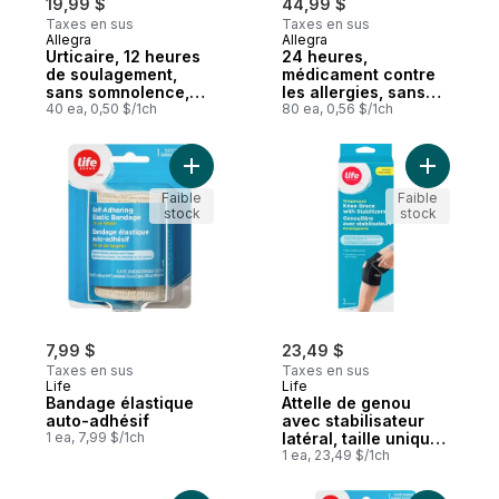
19,99 $
44,99 $
Taxes en sus
Taxes en sus
Allegra
Allegra
Urticaire, 12 heures
24 heures,
de soulagement,
médicament contre
sans somnolence,
les allergies, sans
60 mg de
40 ea, 0,50 $/1ch
somnolence, 120 mg
80 ea, 0,56 $/1ch
chlorhydrate de
de chlorhydrate de
fexofénadine
fexofénadine
antihistaminique
Ajouter Bandage élastique auto-adhésif a
Ajouter At
Faible
Faible
stock
stock
7,99 $
23,49 $
Taxes en sus
Taxes en sus
Life
Life
Bandage élastique
Attelle de genou
auto-adhésif
avec stabilisateur
1 ea, 7,99 $/1ch
latéral, taille unique,
1 par paquet
1 ea, 23,49 $/1ch