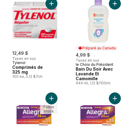
Ajouter Comprimés de 325 mg au panier
Ajouter B
Préparé au Canada
12,49 $
4,99 $
Taxes en sus
Taxes en sus
Tylenol
le Choix du Président
Préparé au Canada
Comprimés de
Bain Du Soir Avec
325 mg
Lavande Et
100 ea, 0,12 $/1ch
Camomille
444 ml, 1,12 $/100ml
Ajouter 24 heures, médicament contre les
Ajouter 2
Faible
stock