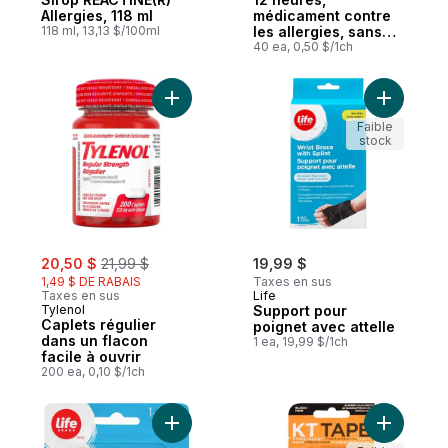
Allergies, 118 ml
médicament contre
118 ml, 13,13 $/100ml
les allergies, sans
somnolence, 60 mg
40 ea, 0,50 $/1ch
de chlorhydrate de
fexofénadine
Ajouter Caplets régulier dans un flacon fac
Ajouter S
Faible
stock
sale:
, formerly:
20,50 $
21,99 $
19,99 $
1,49 $ DE RABAIS
Taxes en sus
Taxes en sus
Life
Tylenol
Support pour
Caplets régulier
poignet avec attelle
dans un flacon
1 ea, 19,99 $/1ch
facile à ouvrir
200 ea, 0,10 $/1ch
Ajouter Bandage élastique auto-adhésif a
Ajouter R