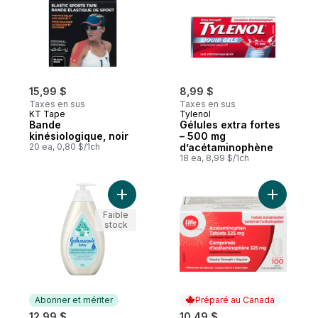
15,99 $
8,99 $
Taxes en sus
Taxes en sus
KT Tape
Tylenol
Bande
Gélules extra fortes
kinésiologique, noir
– 500 mg
20 ea, 0,80 $/1ch
d’acétaminophène
18 ea, 8,99 $/1ch
Ajouter Nettoyant Doux Coton et shampoi
Ajouter A
Faible
stock
Abonner et mériter
Préparé au Canada
12,99 $
10,49 $