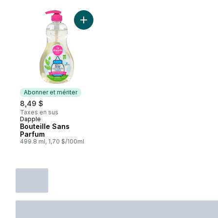
cheveux
Ajouter Bouteille Sans Parfum au panier
Abonner et mériter
8,49 $
Taxes en sus
Dapple
Abonner et mériter
Bouteille Sans
Parfum
499.8 ml, 1,70 $/100ml