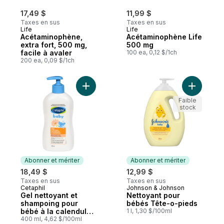
17,49 $
11,99 $
Taxes en sus
Taxes en sus
Life
Life
Acétaminophène,
Acétaminophène Life
extra fort, 500 mg,
500 mg
facile à avaler
100 ea, 0,12 $/1ch
200 ea, 0,09 $/1ch
Ajouter Gel nettoyant et shampoing pour 
Ajouter N
Faible
stock
Abonner et mériter
Abonner et mériter
18,49 $
12,99 $
Taxes en sus
Taxes en sus
Cetaphil
Johnson & Johnson
Abonner et mériter
Abonner et mériter
Gel nettoyant et
Nettoyant pour
shampoing pour
bébés Tête-o-pieds
bébé à la calendula
1 l, 1,30 $/100ml
biologique, corps et
400 ml, 4,62 $/100ml