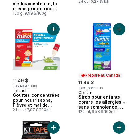
24 ea, 0,27 $/1ch
médicamenteuse, la
crème protectrice
quotidienne
100 g, 9,99 $/100g
transparente
Penaten
Ajouter Gouttes concentrées pour nourriss
Ajouter S
Préparé au Canada
11,49 $
11,49 $
Taxes en sus
Taxes en sus
Tylenol
Claritin
Préparé au Canada
Gouttes concentrées
Sirop pour enfants
pour nourrissons,
contre les allergies –
Fièvre et mal de
sans somnolence,
gorge, 80 mg/1 ml
24 ml, 47,87 $/100ml
soulagement durant
120 ml, 9,58 $/100ml
24 heures
Ajouter Bande kinésiologique, noir au pan
Ajouter G