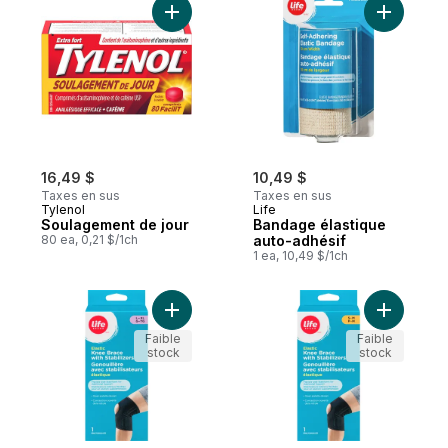
Ajouter Soulagement de jour au panier
Ajouter B
16,49 $
10,49 $
Taxes en sus
Taxes en sus
Tylenol
Life
Soulagement de jour
Bandage élastique
80 ea, 0,21 $/1ch
auto-adhésif
1 ea, 10,49 $/1ch
Ajouter Attelle élastique de genou avec st
Ajouter At
Faible
Faible
stock
stock