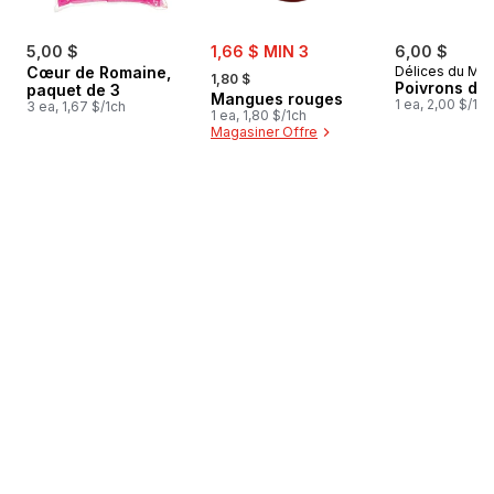
sale:
5,00 $
1,66 $ MIN 3
6,00 $
, formerly:
Cœur de Romaine,
Délices du Ma
1,80 $
Poivrons de 
paquet de 3
Mangues rouges
1 ea, 2,00 $/1ch
3 ea, 1,67 $/1ch
1 ea, 1,80 $/1ch
Magasiner Offre