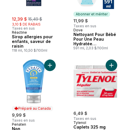
Abonner et mériter
sale:
, formerly:
12,39 $
15,49 $
11,99 $
3,10 $ DE RABAIS
Taxes en sus
Taxes en sus
Dove
Abonner et mériter
Réactine
Nettoyant Pour Bébé
Sirop allergies pour
Pour Une Peau
enfants, saveur de
Hydratée
raisin
Hydratation Riche
591 ml, 2,03 $/100ml
118 ml, 10,50 $/100ml
Hypoallergénique
Ajouter Non médicamenteuse, la crème pr
Ajouter C
Préparé au Canada
6,49 $
9,99 $
Taxes en sus
Taxes en sus
Tylenol
Penaten
Préparé au Canada
Caplets 325 mg
Non