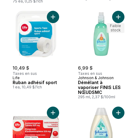
75 ea, 0,25 $/1ch
Ajouter Ruban adhésif sport au panier
Ajouter D
Faible
stock
10,49 $
6,99 $
Taxes en sus
Taxes en sus
Life
Johnson & Johnson
Ruban adhésif sport
Démêlant à
1 ea, 10,49 $/1ch
vaporiser FINIS LES
NŒUDSMC
295 ml, 2,37 $/100ml
Ajouter Acétaminophène à 325 mg régulie
Ajouter N