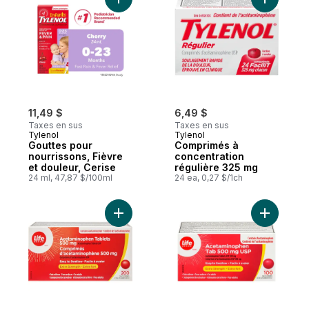
Ajouter Gouttes pour nourrissons, Fièvre e
Ajouter C
11,49 $
6,49 $
Taxes en sus
Taxes en sus
Tylenol
Tylenol
Gouttes pour
Comprimés à
nourrissons, Fièvre
concentration
et douleur, Cerise
régulière 325 mg
24 ml, 47,87 $/100ml
24 ea, 0,27 $/1ch
Ajouter Acétaminophène, extra fort, 500 m
Ajouter A