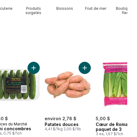
cuterie
Produits
Boissons
Fruit de mer
Boutique d
surgelés
fleurs
Eau de source naturelle, 24 bouteilles au panier
Ajouter Mini concombres au panier
Ajouter Patates douces au
50 $
environ 2,78 $
5,00 $
ices du Marché
Patates douces
Cœur de Romaine,
ni concombres
4,41 $/1kg 2,00 $/1lb
paquet de 3
a, 0,75 $/1ch
3 ea, 1,67 $/1ch