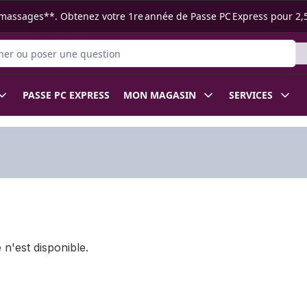
s ramassages**. Obtenez votre 1re année de Passe PC Express pour 2,
 des produits
PASSE PC EXPRESS
MON MAGASIN
SERVICES
 n'est disponible.