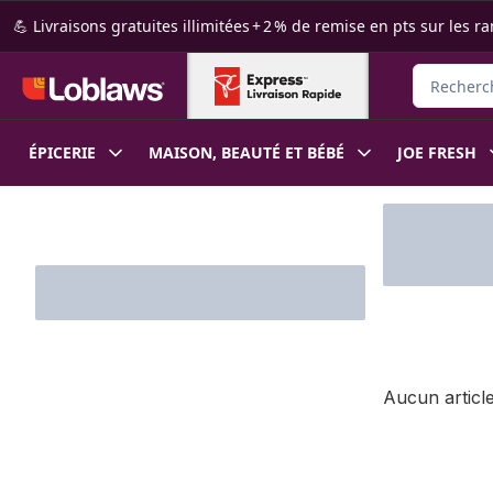
Passer au contenu principal
Passer au pied de page
💪 Livraisons gratuites illimitées + 2 % de remise en pts sur le
Rechercher
ÉPICERIE
MAISON, BEAUTÉ ET BÉBÉ
JOE FRESH
Passer au filtrage du contenu
Aucun article