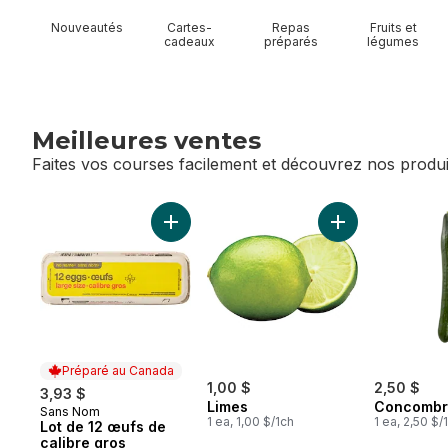
Nouveautés
Cartes-
Repas
Fruits et
cadeaux
préparés
légumes
Meilleures ventes
Faites vos courses facilement et découvrez nos produi
sauter Meilleures ventes
Ajouter Lot de 12 œufs de calibre gros au
Ajouter Limes au
Préparé au Canada
1,00 $
2,50 $
3,93 $
Limes
Concombre
Sans Nom
Préparé au Canada
1 ea, 1,00 $/1ch
1 ea, 2,50 $/
Lot de 12 œufs de
calibre gros