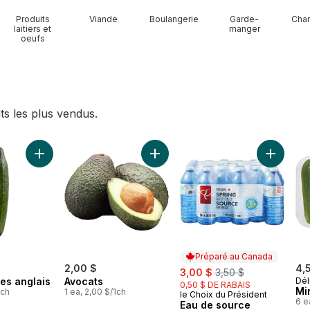
Produits
Viande
Boulangerie
Garde-
Char
laitiers et
manger
oeufs
ts les plus vendus.
 panier
 panier
Ajouter Concombres anglais au panier
Ajouter Avocats au panier
Ajouter 
Préparé au Canada
2,00 $
sale:
, formerly:
4,
3,00 $
3,50 $
s anglais
Avocats
Dél
0,50 $ DE RABAIS
Mi
1ch
1 ea, 2,00 $/1ch
le Choix du Président
Préparé au Canada
6 e
Eau de source