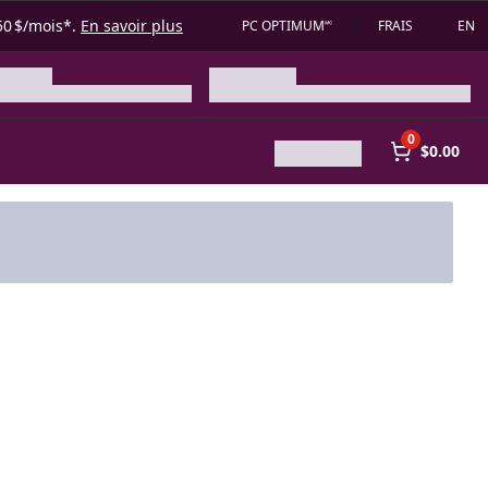
50 $/mois*.
En savoir plus
PC OPTIMUM🅪
FRAIS
EN
0
$0.00