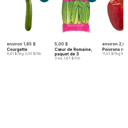
environ 1,85 $
5,00 $
environ 2,64
Courgette
Cœur de Romaine,
Poivrons ro
6,61 $/1kg 3,00 $/1lb
paquet de 3
11,02 $/1kg 5,00
3 ea, 1,67 $/1ch