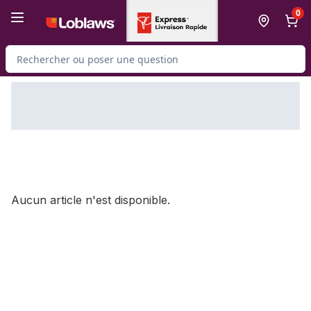
Passer au contenu principal
Passer au pied de page
0
Rechercher des produits
Aucun article n'est disponible.