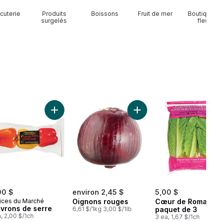
cuterie
Produits
Boissons
Fruit de mer
Boutique d
surgelés
fleurs
Mangues rouges au panier
Ajouter Poivrons de serre au panier
Ajouter Oignons rouges a
00 $
environ 2,45 $
5,00 $
ices du Marché
Oignons rouges
Cœur de Romaine,
ivrons de serre
6,61 $/1kg 3,00 $/1lb
paquet de 3
a, 2,00 $/1ch
3 ea, 1,67 $/1ch