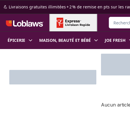
Passer au contenu principal
Passer au pied de page
💪 Livraisons gratuites illimitées + 2 % de remise en pts sur le
Rechercher
ÉPICERIE
MAISON, BEAUTÉ ET BÉBÉ
JOE FRESH
Passer au filtrage du contenu
Aucun article