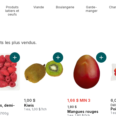
Produits
Viande
Boulangerie
Garde-
Char
laitiers et
manger
oeufs
ts les plus vendus.
ocat au panier
Ajouter Framboises, demi-pinte au panier
Ajouter Kiwis au panier
Ajouter 
sale:
1,00 $
1,66 $ MIN 3
6,
, formerly:
s, demi-
Kiwis
Dél
1,80 $
Po
1 ea, 1,00 $/1ch
Mangues rouges
1 e
$/100g
1 ea, 1,80 $/1ch