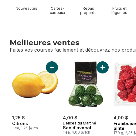
Nouveautés
Cartes-
Repas
Fruits et
cadeaux
préparés
légumes
Meilleures ventes
Faites vos courses facilement et découvrez nos produi
sauter Meilleures ventes
Ajouter Citrons au panier
Ajouter Sac d'av
1,25 $
4,00 $
4,00 $
Citrons
Délices du Marché
Framboise
Sac d'avocat
1 ea, 1,25 $/1ch
pinte
1 ea, 4,00 $/1ch
170 g, 2,35 