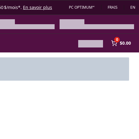
50 $/mois*.
En savoir plus
PC OPTIMUM🅪
FRAIS
EN
0
$0.00