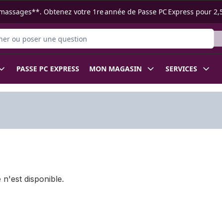
s ramassages**. Obtenez votre 1re année de Passe PC Express pour 2,
 des produits
PASSE PC EXPRESS
MON MAGASIN
SERVICES
 n'est disponible.