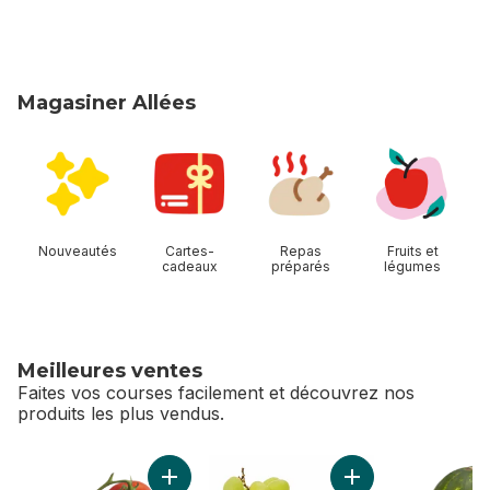
Magasiner Allées
sauter Magasiner Allées
Nouveautés
Cartes-
Repas
Fruits et
cadeaux
préparés
légumes
Meilleures ventes
Faites vos courses facilement et découvrez nos
produits les plus vendus.
sauter Meilleures ventes
Ajouter Tomates sur vigne rouge (1 grappe) 
Ajouter Raisins ver