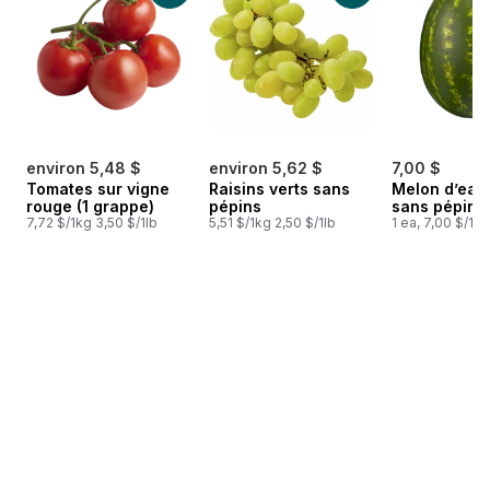
environ 5,48 $
environ 5,62 $
7,00 $
Tomates sur vigne
Raisins verts sans
Melon d’eau
rouge (1 grappe)
pépins
sans pépins
7,72 $/1kg 3,50 $/1lb
5,51 $/1kg 2,50 $/1lb
1 ea, 7,00 $/1ch