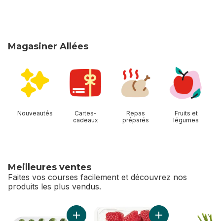
Magasiner Allées
sauter Magasiner Allées
Nouveautés
Cartes-
Repas
Fruits et
cadeaux
préparés
légumes
Meilleures ventes
Faites vos courses facilement et découvrez nos
produits les plus vendus.
sauter Meilleures ventes
Ajouter Mini concombres au panier
Ajouter Framboises