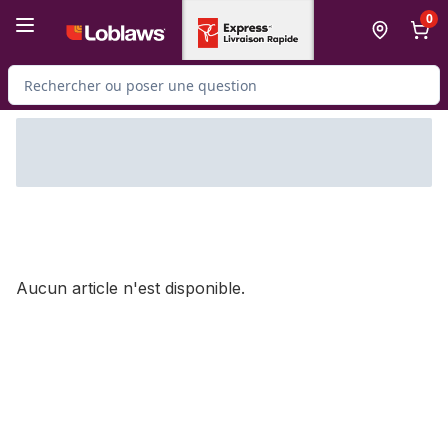
Passer au contenu principal
Passer au pied de page
0
Rechercher des produits
Aucun article n'est disponible.