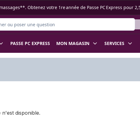
s ramassages**. Obtenez votre 1re année de Passe PC Express pour 2,
 des produits
PASSE PC EXPRESS
MON MAGASIN
SERVICES
 n'est disponible.