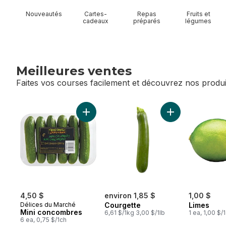
Nouveautés
Cartes-
Repas
Fruits et
cadeaux
préparés
légumes
Meilleures ventes
Faites vos courses facilement et découvrez nos produi
sauter Meilleures ventes
Ajouter Mini concombres au panier
Ajouter Courgett
4,50 $
environ 1,85 $
1,00 $
Délices du Marché
Courgette
Limes
Mini concombres
6,61 $/1kg 3,00 $/1lb
1 ea, 1,00 $/
6 ea, 0,75 $/1ch