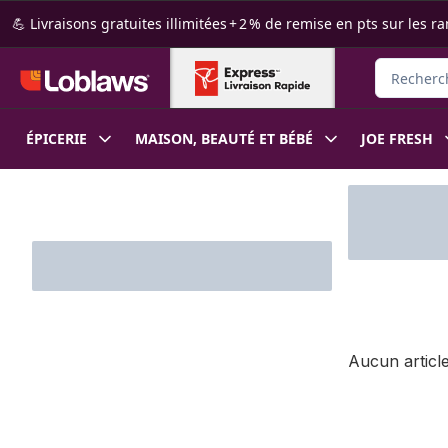
Passer au contenu principal
Passer au pied de page
💪 Livraisons gratuites illimitées + 2 % de remise en pts sur le
Rechercher
ÉPICERIE
MAISON, BEAUTÉ ET BÉBÉ
JOE FRESH
Passer au filtrage du contenu
Aucun article