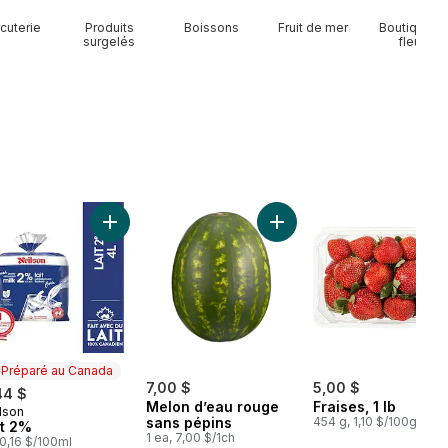
cuterie
Produits
Boissons
Fruit de mer
Boutique d
surgelés
fleurs
Avocats au panier
Ajouter Lait 2% au panier
Ajouter Melon d’eau roug
Préparé au Canada
7,00 $
5,00 $
44 $
Melon d’eau rouge
Fraises, 1 lb
lson
éparé au Canada
sans pépins
454 g, 1,10 $/100g
it 2%
1 ea, 7,00 $/1ch
, 0,16 $/100ml