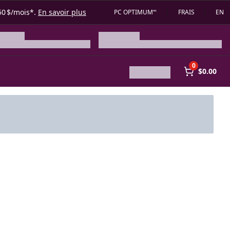
50 $/mois*.
En savoir plus
PC OPTIMUM🅪
FRAIS
EN
0
$0.00