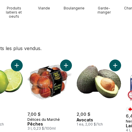
Produits
Viande
Boulangerie
Garde-
Char
laitiers et
manger
oeufs
ts les plus vendus.
e au panier
Ajouter Limes au panier
Ajouter Pêches au panier
Ajouter 
7,00 $
2,00 $
6,
Délices du Marché
Avocats
Nei
Pr
Pêches
1ch
1 ea, 2,00 $/1ch
La
3 l, 0,23 $/100ml
4 l