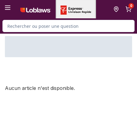
Passer au contenu principal
Passer au pied de page
0
Rechercher des produits
Aucun article n'est disponible.