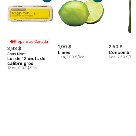
Préparé au Canada
1,00 $
2,50 $
3,93 $
Limes
Concombres 
Sans Nom
Préparé au Canada
1 ea, 1,00 $/1ch
1 ea, 2,50 $/1ch
Lot de 12 œufs de
calibre gros
12 ea, 0,33 $/1ch