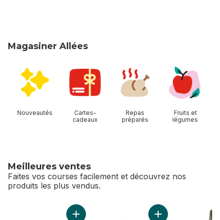
Magasiner Allées
sauter Magasiner Allées
Nouveautés
Cartes-
Repas
Fruits et
cadeaux
préparés
légumes
Meilleures ventes
Faites vos courses facilement et découvrez nos
produits les plus vendus.
sauter Meilleures ventes
Ajouter Lot de 12 œufs de calibre gros au pa
Ajouter Limes au pa