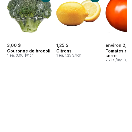
3,00 $
1,25 $
environ 2,07
Couronne de brocoli
Citrons
Tomates rou
1 ea, 3,00 $/1ch
1 ea, 1,25 $/1ch
serre
7,71 $/1kg 3,50 