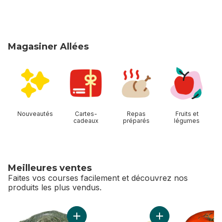
Magasiner Allées
sauter Magasiner Allées
Nouveautés
Cartes-
Repas
Fruits et
cadeaux
préparés
légumes
Meilleures ventes
Faites vos courses facilement et découvrez nos
produits les plus vendus.
sauter Meilleures ventes
Ajouter Couronne de brocoli au panier
Ajouter Citrons au 