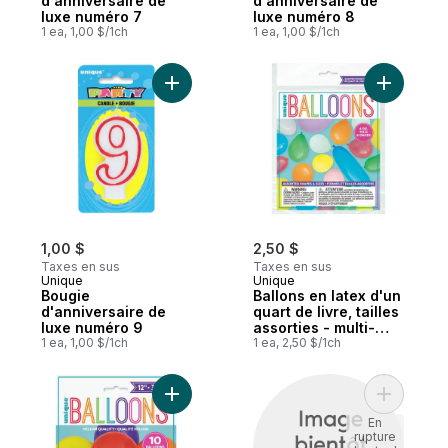
d'anniversaire de
d'anniversaire de
luxe numéro 7
luxe numéro 8
1 ea, 1,00 $/1ch
1 ea, 1,00 $/1ch
Ajouter Bougie d'anniversaire de luxe nu
Ajouter Ba
1,00 $
2,50 $
Taxes en sus
Taxes en sus
Unique
Unique
Bougie
Ballons en latex d'un
d'anniversaire de
quart de livre, tailles
luxe numéro 9
assorties - multi-
1 ea, 1,00 $/1ch
couleurs
1 ea, 2,50 $/1ch
Ajouter Ballons en latex de 12 po, 10 ct - a
Ajouter B
En
rupture