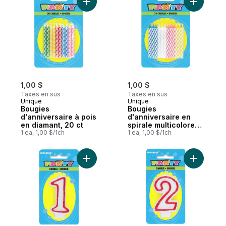
Ajouter Bougies d'anniversaire à pois en 
Ajouter Bo
1,00 $
1,00 $
Taxes en sus
Taxes en sus
Unique
Unique
Bougies
Bougies
d'anniversaire à pois
d'anniversaire en
en diamant, 20 ct
spirale multicolores,
1 ea, 1,00 $/1ch
24 carats
1 ea, 1,00 $/1ch
Ajouter Bougie d'anniversaire de luxe nu
Ajouter B