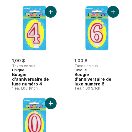
Ajouter Bougie d'anniversaire de luxe nu
Ajouter B
1,00 $
1,00 $
Taxes en sus
Taxes en sus
Unique
Unique
Bougie
Bougie
d'anniversaire de
d'anniversaire de
luxe numéro 4
luxe numéro 6
1 ea, 1,00 $/1ch
1 ea, 1,00 $/1ch
Ajouter Bougie d'anniversaire de luxe nu