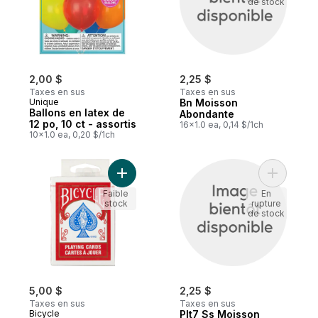
de stock
2,00 $
2,25 $
Taxes en sus
Taxes en sus
Unique
Bn Moisson
Ballons en latex de
Abondante
12 po, 10 ct - assortis
16x1.0 ea, 0,14 $/1ch
10x1.0 ea, 0,20 $/1ch
Ajouter Cartes à jouer au panier
Ajouter P
Faible
En
stock
rupture
de stock
5,00 $
2,25 $
Taxes en sus
Taxes en sus
Bicycle
Plt7 Ss Moisson