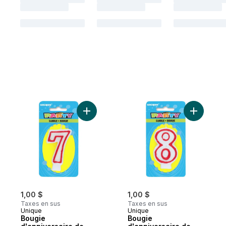
Ajouter Bougie d'anniversaire de luxe nu
Ajouter B
1,00 $
1,00 $
Taxes en sus
Taxes en sus
Unique
Unique
Bougie
Bougie