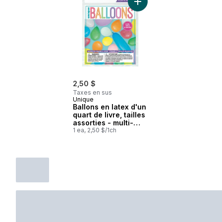
Ajouter Ballons en latex d'
2,50 $
Taxes en sus
Unique
Ballons en latex d'un
quart de livre, tailles
assorties - multi-
couleurs
1 ea, 2,50 $/1ch