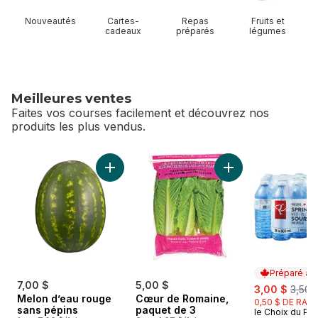
Nouveautés
Cartes-
Repas
Fruits et
cadeaux
préparés
légumes
Meilleures ventes
Faites vos courses facilement et découvrez nos
produits les plus vendus.
sauter Meilleures ventes
Ajouter Melon d’eau rouge sans pépins au p
Ajouter Cœur de R
Préparé au
7,00 $
5,00 $
sale:
, form
3,00 $
3,50 
Melon d’eau rouge
Cœur de Romaine,
0,50 $ DE RABA
sans pépins
paquet de 3
le Choix du Pré
Préparé au