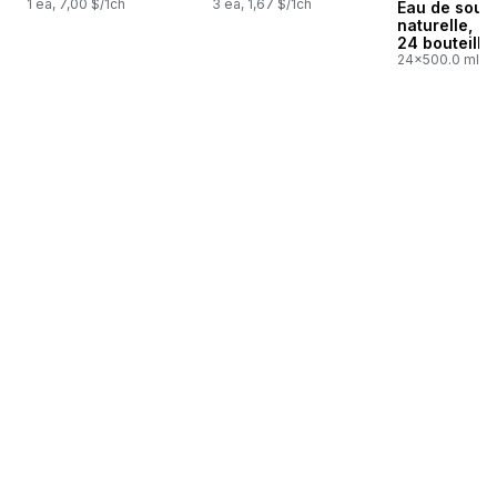
1 ea, 7,00 $/1ch
3 ea, 1,67 $/1ch
Eau de sour
naturelle,
24 bouteille
24x500.0 ml,
0,03 $/100ml