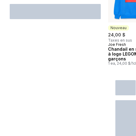
Nouveau
24,00 $
Taxes en sus
Joe Fresh
Nouveau
Chandail en 
à logo LEGO
garçons
1 ea, 24,00 $/1c