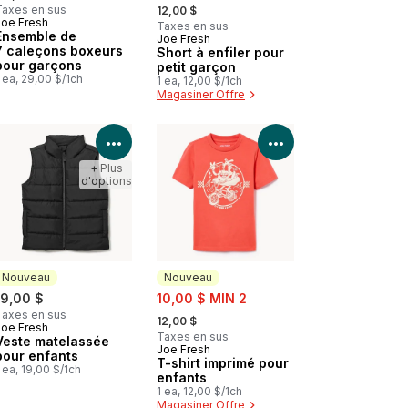
, formerly:
Taxes en sus
12,00 $
Joe Fresh
Nouveau
Taxes en sus
Ensemble de
Joe Fresh
7 caleçons boxeurs
Short à enfiler pour
pour garçons
petit garçon
 ea, 29,00 $/1ch
1 ea, 12,00 $/1ch
Magasiner Offre
les détails du produit
Voir les détails du produit
Voir les détails d
+ Plus
d'options
Nouveau
Nouveau
sale:
19,00 $
10,00 $ MIN 2
, formerly:
Taxes en sus
12,00 $
Joe Fresh
Nouveau
Taxes en sus
Veste matelassée
Joe Fresh
Nouveau
pour enfants
T-shirt imprimé pour
 ea, 19,00 $/1ch
enfants
1 ea, 12,00 $/1ch
Magasiner Offre