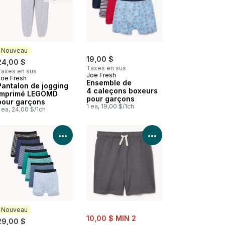
Nouveau
19,00 $
24,00 $
Taxes en sus
Taxes en sus
Joe Fresh
Joe Fresh
Nouveau
Ensemble de
Pantalon de jogging
4 caleçons boxeurs
imprimé LEGOMD
pour garçons
pour garçons
1 ea, 19,00 $/1ch
 ea, 24,00 $/1ch
les détails du produit
Voir les détails du produit
Voir les détails d
Nouveau
sale:
10,00 $ MIN 2
29,00 $