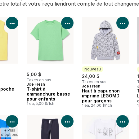
Votre total et votre reçu tiendront compte de tout changem
Voir les détails du produit
Voir les détails du produit
Voir 
Nouveau
5,00 $
24,00 $
Taxes en sus
Taxes en sus
Joe Fresh
Joe Fresh
Nouveau
 poche
T-shirt à
Haut à capuchon
emmanchure basse
imprimé LEGOMD
pour enfants
pour garçons
1 ea, 5,00 $/1ch
1 ea, 24,00 $/1ch
1
Voir les détails du produit
Voir les détails du produit
Voir 
+ Plus
d'options