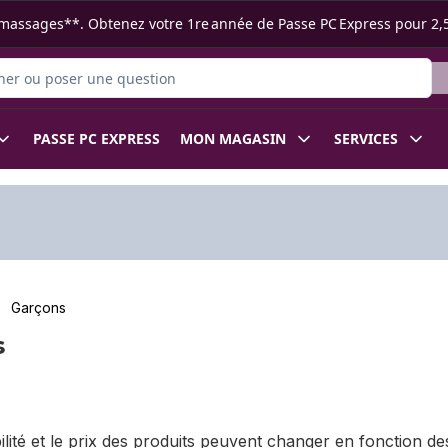
s ramassages**. Obtenez votre 1re année de Passe PC Express pour 2,
 des produits
PASSE PC EXPRESS
MON MAGASIN
SERVICES
Garçons
s
bilité et le prix des produits peuvent changer en fonction 