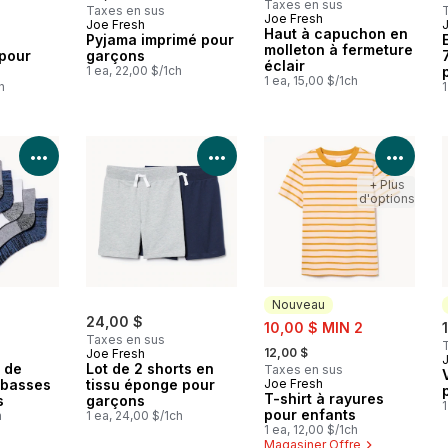
Taxes en sus
Taxes en sus
Joe Fresh
Joe Fresh
Nouveau
Haut à capuchon en
Pyjama imprimé pour
molleton à fermeture
 pour
garçons
éclair
1 ea, 22,00 $/1ch
1 ea, 15,00 $/1ch
h
1
Voir les détails du produit
Voir les détails du produit
Voir 
+ Plus
d'options
Nouveau
24,00 $
sale:
10,00 $ MIN 2
Taxes en sus
, formerly:
12,00 $
Joe Fresh
s de
Lot de 2 shorts en
Taxes en sus
 basses
tissu éponge pour
Joe Fresh
Nouveau
T-shirt à rayures
s
garçons
1
pour enfants
h
1 ea, 24,00 $/1ch
1 ea, 12,00 $/1ch
Magasiner Offre