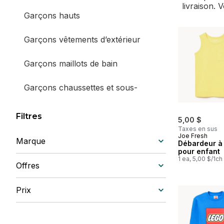
livraison. 
Garçons hauts
Garçons vêtements d’extérieur
Garçons maillots de bain
Garçons chaussettes et sous-
vêtements
Filtres
5,00 $
Garçons vêtements de nuit
Taxes en sus
Joe Fresh
Marque
Débardeur à
Garçons chaussures
pour enfant
1 ea, 5,00 $/1ch
Offres
Garçons accessoires
Prix