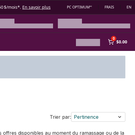
50 $/mois*.
En savoir plus
PC OPTIMUM🅪
FRAIS
EN
0
$0.00
Trier par:
Pertinence
des offres disponibles au moment du ramassage ou de la