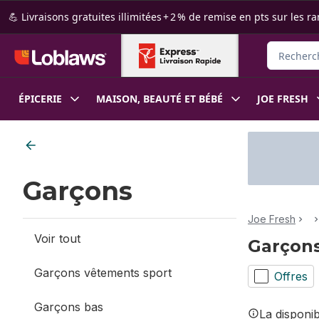
Passer au contenu principal
Passer au pied de page
💪 Livraisons gratuites illimitées + 2 % de remise en pts sur le
Rechercher
ÉPICERIE
MAISON, BEAUTÉ ET BÉBÉ
JOE FRESH
Passer au filtrage du contenu
Garçons
Joe Fresh
Voir tout
Garçon
Garçons vêtements sport
Offres
Garçons bas
La disponi