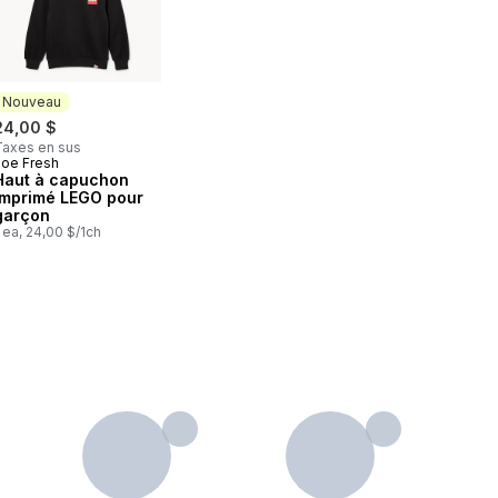
Nouveau
24,00 $
Taxes en sus
Joe Fresh
Nouveau
Haut à capuchon
imprimé LEGO pour
garçon
 ea, 24,00 $/1ch