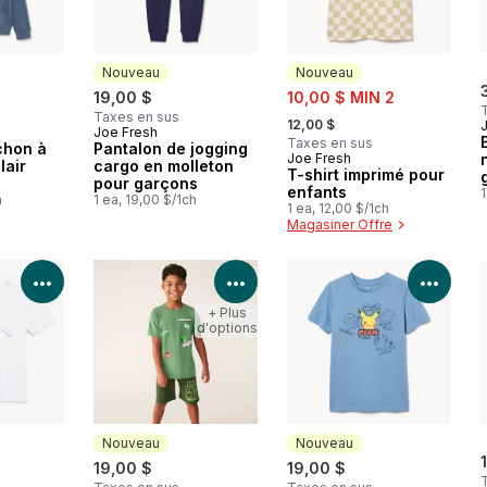
Nouveau
Nouveau
sale:
19,00 $
10,00 $ MIN 2
, formerly:
Taxes en sus
12,00 $
Joe Fresh
Nouveau
Taxes en sus
chon à
Pantalon de jogging
Joe Fresh
Nouveau
lair
cargo en molleton
T-shirt imprimé pour
pour garçons
enfants
1
h
1 ea, 19,00 $/1ch
1 ea, 12,00 $/1ch
Magasiner Offre
Voir les détails du produit
Voir les détails du produit
Voir 
+ Plus
d'options
Nouveau
Nouveau
19,00 $
19,00 $