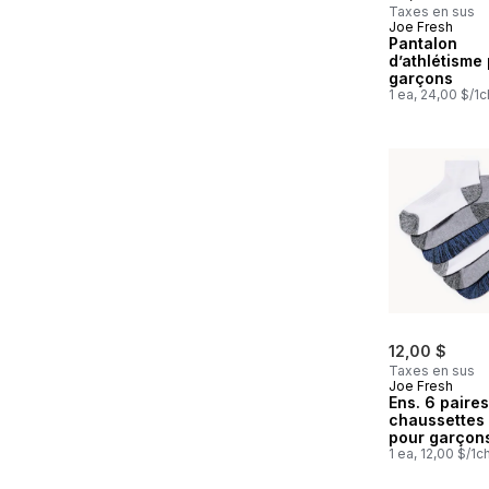
Taxes en sus
Joe Fresh
Nouveau
Pantalon
d’athlétisme
garçons
1 ea, 24,00 $/1c
12,00 $
Taxes en sus
Joe Fresh
Ens. 6 paire
chaussettes
pour garçon
1 ea, 12,00 $/1c