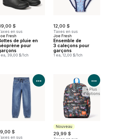
39,00 $
12,00 $
Taxes en sus
Taxes en sus
Joe Fresh
Joe Fresh
Bottes de pluie en
Ensemble de
néoprène pour
3 caleçons pour
garçons
garçons
 ea, 39,00 $/1ch
1 ea, 12,00 $/1ch
les détails du produit
Voir les détails du produit
Voir les détails d
+ Plus
d'options
Nouveau
19,00 $
29,99 $
Taxes en sus