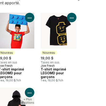
ent apporté.
les détails du produit
Voir les détails du produit
Voir les détails d
Nouveau
Nouveau
19,00 $
19,00 $
Taxes en sus
Taxes en sus
Joe Fresh
Joe Fresh
Nouveau
Nouveau
T-shirt imprimé
T-shirt imprimé
LEGOMD pour
LEGOMD pour
garçons
garçons
 ea, 19,00 $/1ch
1 ea, 19,00 $/1ch
les détails du produit
Voir les détails du produit
+ Plus
d'options