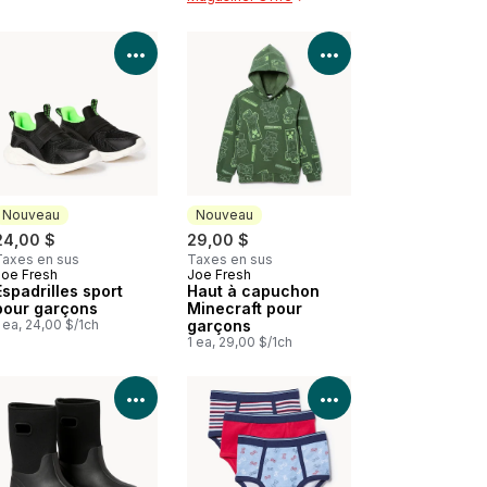
les détails du produit
Voir les détails du produit
Voir les détails d
Nouveau
Nouveau
24,00 $
29,00 $
Taxes en sus
Taxes en sus
Joe Fresh
Joe Fresh
Nouveau
Nouveau
Espadrilles sport
Haut à capuchon
pour garçons
Minecraft pour
 ea, 24,00 $/1ch
garçons
1 ea, 29,00 $/1ch
les détails du produit
Voir les détails du produit
Voir les détails d