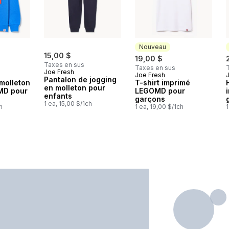
Nouveau
15,00 $
19,00 $
Taxes en sus
Taxes en sus
Joe Fresh
Joe Fresh
Nouveau
Pantalon de jogging
molleton
T-shirt imprimé
en molleton pour
MD pour
LEGOMD pour
enfants
garçons
1 ea, 15,00 $/1ch
h
1 ea, 19,00 $/1ch
1