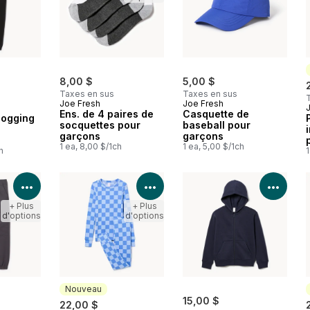
8,00 $
5,00 $
Taxes en sus
Taxes en sus
Joe Fresh
Joe Fresh
Ens. de 4 paires de
Casquette de
jogging
socquettes pour
baseball pour
garçons
garçons
1 ea, 8,00 $/1ch
1 ea, 5,00 $/1ch
h
1
Voir les détails du produit
Voir les détails du produit
Voir 
+ Plus
+ Plus
d'options
d'options
Nouveau
15,00 $
22,00 $