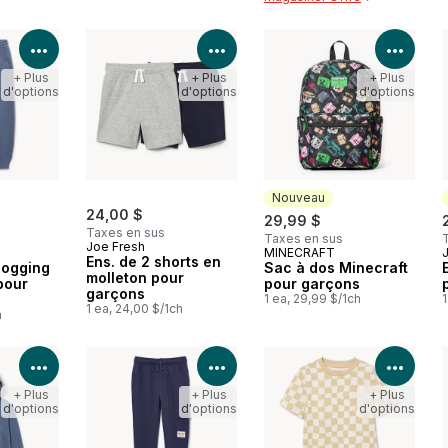
Voir les détails du produit
Voir les détails du produit
Voir 
+ Plus
+ Plus
+ Plus
d'options
d'options
d'options
Nouveau
24,00 $
29,99 $
Taxes en sus
Taxes en sus
Joe Fresh
MINECRAFT
Nouveau
Ens. de 2 shorts en
jogging
Sac à dos Minecraft
molleton pour
pour
pour garçons
garçons
1 ea, 29,99 $/1ch
1
1 ea, 24,00 $/1ch
h
Voir les détails du produit
Voir les détails du produit
Voir 
+ Plus
+ Plus
+ Plus
d'options
d'options
d'options