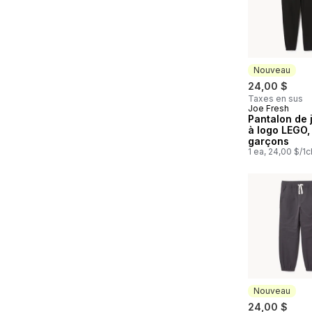
Nouveau
24,00 $
Taxes en sus
Joe Fresh
Nouveau
Pantalon de 
à logo LEGO,
garçons
1 ea, 24,00 $/1c
Nouveau
24,00 $