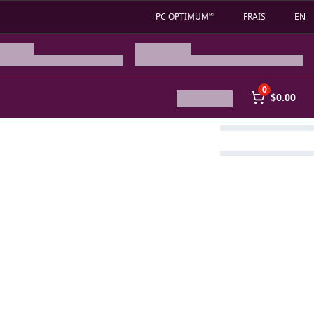
PC OPTIMUM🅪
FRAIS
EN
0
$0.00