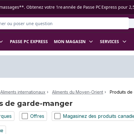
s ramassages**. Obtenez votre 1re année de Passe PC Express pour 2,
 des produits
PASSE PC EXPRESS
MON MAGASIN
SERVICES
Aliments internationaux
Aliments du Moyen-Orient
Produits de
ts de garde-manger
rques
Offres
Magasinez des produits canadi
ue