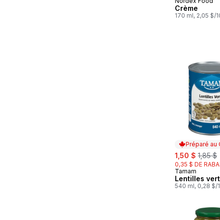
Nordex Food
Crème
170 ml, 2,05 $/
Préparé au
sale:
, forme
1,50 $
1,85 $
0,35 $ DE RABA
Tamam
Préparé au
Lentilles ver
540 ml, 0,28 $/