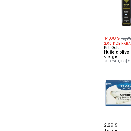
sale:
, for
14,00 $
16,0
2,00 $ DE RABA
Kriti Gold
Huile d’olive
vierge
750 ml, 1,87 $/
2,29 $
Tamam