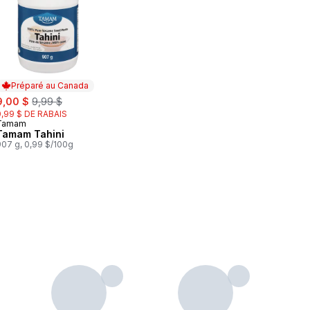
Préparé au Canada
ale:
, formerly:
9,00 $
9,99 $
0,99 $ DE RABAIS
Tamam
Préparé au Canada
Tamam Tahini
907 g, 0,99 $/100g