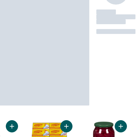
Ajouter Huile d’olive extra-vierge au panier
Ajouter Cubes de bouillon de poule
Ajouter 