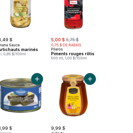
sale:
, formerly:
8,49 $
5,00 $
5,75 $
Diana Sauce
0,75 $ DE RABAIS
Artichauts marinés
Pilaros
Piments rouges rôtis
 l, 0,85 $/100ml
500 ml, 1,00 $/100ml
 panier
Haricots de Lima, gros au panier
Ajouter Feuilles De Vignes Farcies au panier
Ajouter Miel naturel a
3,99 $
9,99 $