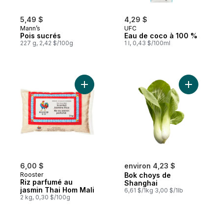
5,49 $
4,29 $
Mann’s
UFC
Pois sucrés
Eau de coco à 100 %
227 g, 2,42 $/100g
1 l, 0,43 $/100ml
Ajouter Riz parfumé au jasmin Thai Hom Ma
Ajouter B
6,00 $
environ 4,23 $
Rooster
Bok choys de
Riz parfumé au
Shanghai
jasmin Thai Hom Mali
6,61 $/1kg 3,00 $/1lb
2 kg, 0,30 $/100g