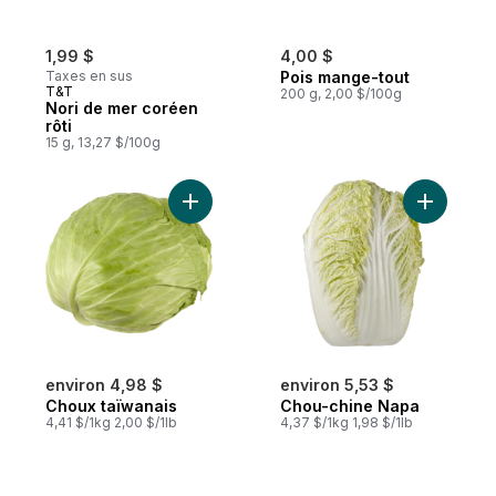
1,99 $
4,00 $
Taxes en sus
Pois mange-tout
T&T
200 g, 2,00 $/100g
Nori de mer coréen
rôti
15 g, 13,27 $/100g
Ajouter Choux taïwanais au panier
Ajouter C
environ 4,98 $
environ 5,53 $
Choux taïwanais
Chou-chine Napa
4,41 $/1kg 2,00 $/1lb
4,37 $/1kg 1,98 $/1lb