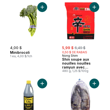
Ajouter Minibrocoli au panier
Ajouter S
sale:
, formerly:
4,00 $
5,99 $
6,49 $
Minibrocoli
0,50 $ DE RABAIS
Nong Shim
1 ea, 4,00 $/1ch
Shin soupe aux
nouilles nouilles
ramyun avec
mélange pour soupe
480 g, 1,25 $/100g
gourmet épicé
Ajouter Sauce soya au panier
Ajouter Ti