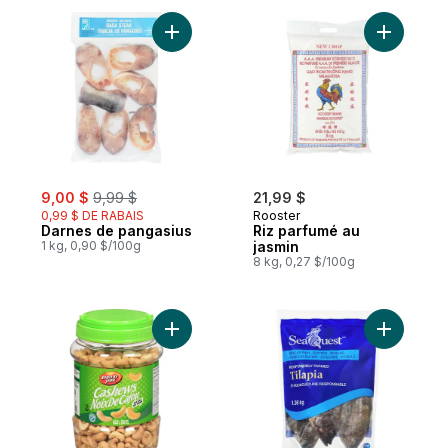
Ajouter Darnes de pangasius au panier
Ajouter R
sale:
, formerly:
9,00 $
9,99 $
21,99 $
0,99 $ DE RABAIS
Rooster
Darnes de pangasius
Riz parfumé au
1 kg, 0,90 $/100g
jasmin
8 kg, 0,27 $/100g
Ajouter Noix de cajou salées au panier
Ajouter Ti