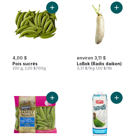
Ajouter Pois sucrés au panier
Ajouter L
4,00 $
environ 3,11 $
Pois sucrés
LoBok (Radis daikon)
200 g, 2,00 $/100g
3,31 $/1kg 1,50 $/1lb
Ajouter Pois sucrés au panier
Ajouter E