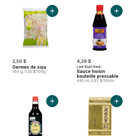
Ajouter Germes de soja au panier
Ajouter S
2,50 $
4,29 $
Germes de soja
Lee Kum Kee
Sauce hoisin
454 g, 0,55 $/100g
bouteille pressable
445 ml, 0,97 $/100ml
Ajouter Sauce soya au panier
Ajouter G