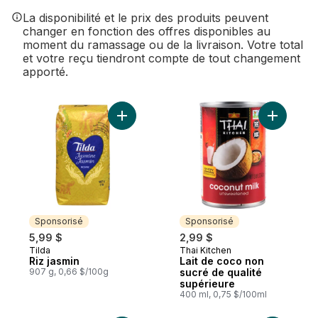
La disponibilité et le prix des produits peuvent
changer en fonction des offres disponibles au
moment du ramassage ou de la livraison. Votre total
et votre reçu tiendront compte de tout changement
apporté.
Ajouter Riz jasmin au panier
Ajouter L
Sponsorisé
Sponsorisé
5,99 $
2,99 $
Tilda
Thai Kitchen
Sponsorisé
Sponsorisé
Riz jasmin
Lait de coco non
907 g, 0,66 $/100g
sucré de qualité
supérieure
400 ml, 0,75 $/100ml