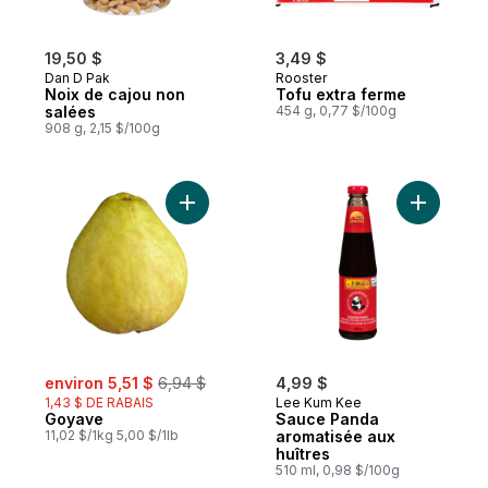
19,50 $
3,49 $
Dan D Pak
Rooster
Noix de cajou non
Tofu extra ferme
salées
454 g, 0,77 $/100g
908 g, 2,15 $/100g
Ajouter Goyave au panier
Ajouter S
sale:
, formerly:
environ 5,51 $
6,94 $
4,99 $
1,43 $ DE RABAIS
Lee Kum Kee
Goyave
Sauce Panda
11,02 $/1kg 5,00 $/1lb
aromatisée aux
huîtres
510 ml, 0,98 $/100g