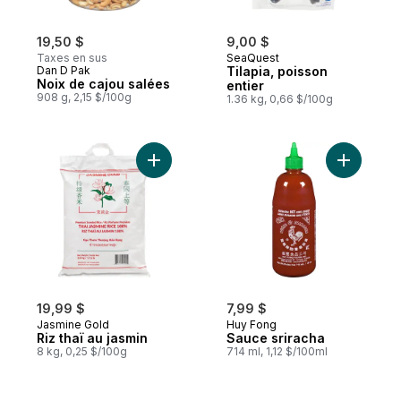
19,50 $
9,00 $
Taxes en sus
SeaQuest
Dan D Pak
Tilapia, poisson
Noix de cajou salées
entier
908 g, 2,15 $/100g
1.36 kg, 0,66 $/100g
Ajouter Riz thaï au jasmin au panier
Ajouter S
19,99 $
7,99 $
Jasmine Gold
Huy Fong
Riz thaï au jasmin
Sauce sriracha
8 kg, 0,25 $/100g
714 ml, 1,12 $/100ml