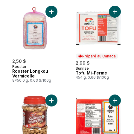
Ajouter Rooster Longkou Vermicelle au pa
Ajouter T
Préparé au Canada
2,50 $
2,99 $
Rooster
Sunrise
Préparé au Canada
Rooster Longkou
Tofu Mi-Ferme
Vermicelle
454 g, 0,66 $/100g
8x50.0 g, 0,63 $/100g
Ajouter Noix de cajou non salées au pani
Ajouter T