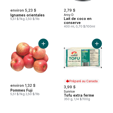
environ 5,23 $
2,79 $
Ignames orientales
Aroy D
Lait de coco en
5,51 $/1kg 2,50 $/1lb
conserve
400 ml, 0,70 $/100ml
Ajouter Pommes Fuji au panier
Ajouter T
Préparé au Canada
environ 1,32 $
3,99 $
Pommes Fuji
Sunrise
Préparé au Canada
5,51 $/1kg 2,50 $/1lb
Tofu extra ferme
350 g, 1,14 $/100g