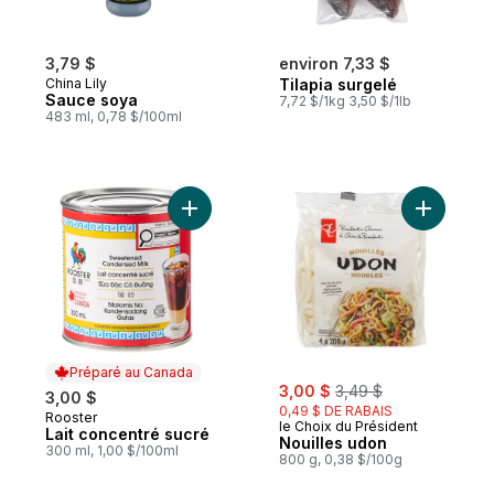
3,79 $
environ 7,33 $
China Lily
Tilapia surgelé
Sauce soya
7,72 $/1kg 3,50 $/1lb
483 ml, 0,78 $/100ml
Ajouter Lait concentré sucré au panier
Ajouter N
Préparé au Canada
sale:
, formerly:
3,00 $
3,49 $
3,00 $
0,49 $ DE RABAIS
Rooster
Préparé au Canada
le Choix du Président
Lait concentré sucré
Nouilles udon
300 ml, 1,00 $/100ml
800 g, 0,38 $/100g