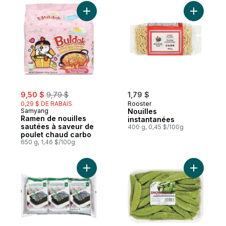
Ajouter Ramen de nouilles sautées à save
Ajouter N
sale:
, formerly:
9,50 $
9,79 $
1,79 $
0,29 $ DE RABAIS
Rooster
Samyang
Nouilles
Ramen de nouilles
instantanées
sautées à saveur de
400 g, 0,45 $/100g
poulet chaud carbo
650 g, 1,46 $/100g
Ajouter Nori de mer coréen rôti au panier
Ajouter P