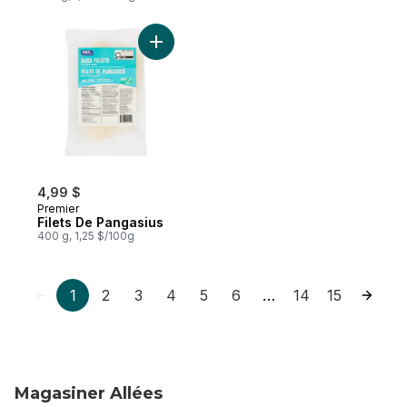
crémeuse carbonara
Ajouter Filets De Pangasius au panier
4,99 $
Premier
Filets De Pangasius
400 g, 1,25 $/100g
1
2
3
4
5
6
14
15
…
Magasiner Allées