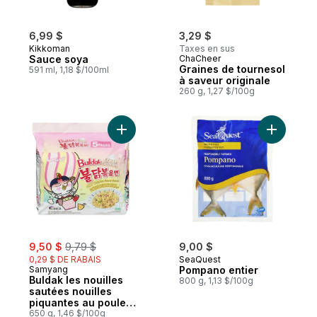
6,99 $
3,29 $
Kikkoman
Taxes en sus
Sauce soya
ChaCheer
Graines de tournesol
591 ml, 1,18 $/100ml
à saveur originale
260 g, 1,27 $/100g
Ajouter Buldak les nouilles sautées nouil
Ajouter P
sale:
, formerly:
9,50 $
9,79 $
9,00 $
0,29 $ DE RABAIS
SeaQuest
Samyang
Pompano entier
Buldak les nouilles
800 g, 1,13 $/100g
sautées nouilles
piquantes au poulet
et á la sauce
650 g, 1,46 $/100g