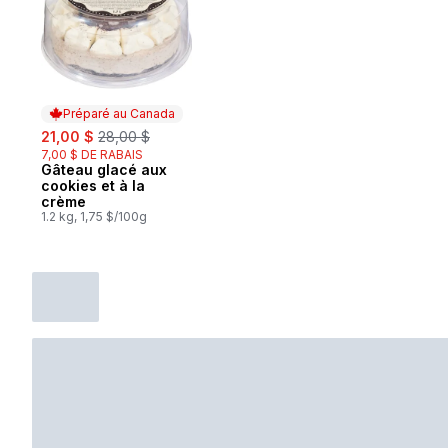
Préparé au Canada
sale:
, formerly:
21,00 $
28,00 $
7,00 $ DE RABAIS
Gâteau glacé aux
Préparé au Canada
cookies et à la
crème
1.2 kg, 1,75 $/100g