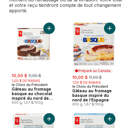
et votre reçu tiendront compte de tout changement
apporté.
Ajouter Gâteau au fromage basque au choc
Ajouter G
Préparé au Canada
sale:
, formerly:
10,00 $
11,00 $
sale:
, formerly:
10,00 $
11,00 $
1,00 $ DE RABAIS
1,00 $ DE RABAIS
le Choix du Président
le Choix du Président
Préparé au Canada
Gâteau au fromage
Gâteau au fromage
basque au chocolat
basque inspiré du
inspiré du nord de
nord de l’Espagne
l’Espagne
600 g, 1,67 $/100g
600 g, 1,67 $/100g
Ajouter Gâteau au fromage style New York
Ajouter G