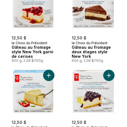
12,50 $
12,50 $
le Choix du Président
le Choix du Président
Gâteau au fromage
Gâteau au fromage
style New York garni
deux étages style
de cerises
New York
600 g, 2,08 $/100g
600 g, 2,08 $/100g
Ajouter Gâteau au fromage style New York 
Ajouter G
12,50 $
12,50 $