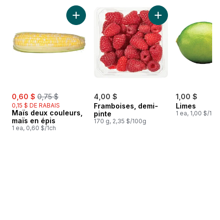
sauter Meilleures ventes
Ajouter Maïs deux couleurs, maïs en épis au
Ajouter Framboises
sale:
, formerly:
0,60 $
0,75 $
4,00 $
1,00 $
0,15 $ DE RABAIS
Framboises, demi-
Limes
Maïs deux couleurs,
pinte
1 ea, 1,00 $/1ch
maïs en épis
170 g, 2,35 $/100g
1 ea, 0,60 $/1ch