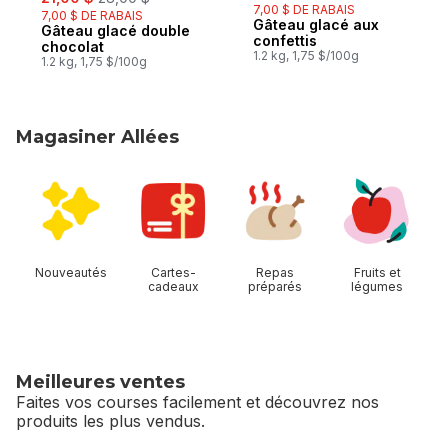
7,00 $ DE RABAIS
7,00 $ DE RABAIS
Gâteau glacé aux
Gâteau glacé double
Préparé au Canada
confettis
chocolat
1.2 kg, 1,75 $/100g
1.2 kg, 1,75 $/100g
Magasiner Allées
sauter Magasiner Allées
Nouveautés
Cartes-
Repas
Fruits et
cadeaux
préparés
légumes
Meilleures ventes
Faites vos courses facilement et découvrez nos
produits les plus vendus.