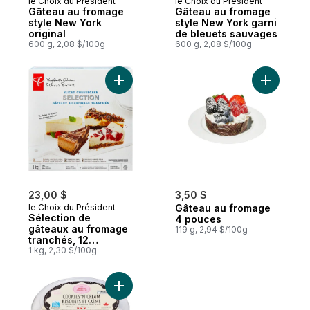
le Choix du Président
le Choix du Président
Gâteau au fromage
Gâteau au fromage
style New York
style New York garni
original
de bleuets sauvages
600 g, 2,08 $/100g
600 g, 2,08 $/100g
Ajouter Sélection de gâteaux au fromage 
Ajouter G
23,00 $
3,50 $
le Choix du Président
Gâteau au fromage
Sélection de
4 pouces
gâteaux au fromage
119 g, 2,94 $/100g
tranchés, 12
tranches
1 kg, 2,30 $/100g
Ajouter Gâteau glacé aux cookies et à la