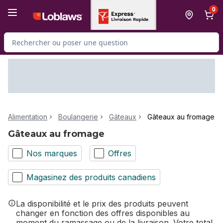
Passer au contenu principal
Passer au pied de page
0
Rechercher des produits
Alimentation
Boulangerie
Gâteaux
Gâteaux au fromage
Gâteaux au fromage
Nos marques
Offres
Magasinez des produits canadiens
La disponibilité et le prix des produits peuvent
changer en fonction des offres disponibles au
moment du ramassage ou de la livraison. Votre total