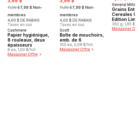
3,99 $
3,99 $
General Mills
, formerly:
, formerly:
11,99 $
7,99 $ Non-
11,99 $
7,99 $ Non-
Grains Entie
Cereales Co
membres
membres
Edition Limit
4,00 $ DE RABAIS
4,00 $ DE RABAIS
350 g, 1,65 $/1
Taxes en sus
Taxes en sus
Magasiner Off
Cashmere
Scott
Préparé au Canada
Préparé au Canada
Papier hygiénique,
Boîte de mouchoirs,
8 rouleaux, deux
emb. de 6
épaisseurs
100 ea, 0,08 $/1ch
Magasiner Offre
8 ea, 1,00 $/1ch
Magasiner Offre