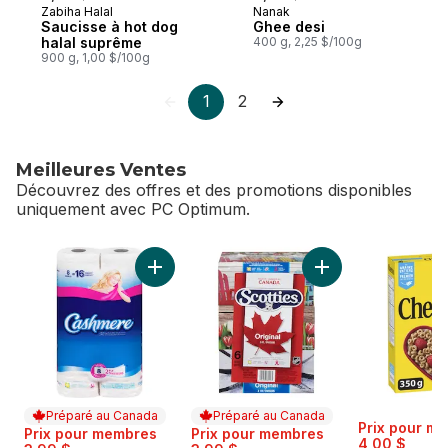
Zabiha Halal
Nanak
Préparé au Canada
Préparé au Canada
Saucisse à hot dog
Ghee desi
halal suprême
400 g, 2,25 $/100g
900 g, 1,00 $/100g
1
2
Meilleures Ventes
Découvrez des offres et des promotions disponibles
uniquement avec PC Optimum.
sauter Meilleures Ventes
Ajouter Papier hygiénique, 8 rouleaux, deux
Ajouter Boîte de m
Préparé au Canada
Préparé au Canada
Prix pour m
Prix pour membres
Prix pour membres
4,00 $