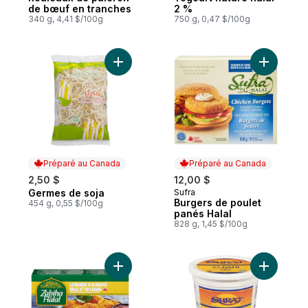
de bœuf en tranches
2 %
340 g, 4,41 $/100g
750 g, 0,47 $/100g
Ajouter Germes de soja au panier
Ajouter B
Préparé au Canada
Préparé au Canada
2,50 $
12,00 $
Germes de soja
Sufra
Préparé au Canada
Préparé au Canada
Burgers de poulet
454 g, 0,55 $/100g
panés Halal
828 g, 1,45 $/100g
Ajouter Pépites de poitrine de poulet au 
Ajouter Y