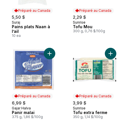
Préparé au Canada
Préparé au Canada
5,50 $
2,29 $
Suraj
Sunrise
Préparé au Canada
Préparé au Canada
Pains plats Naan à
Tofu Mou
l’ail
300 g, 0,76 $/100g
10 ea
Ajouter Panir malai au panier
Ajouter T
Préparé au Canada
Préparé au Canada
6,99 $
3,99 $
Gajar Halva
Sunrise
Préparé au Canada
Préparé au Canada
Panir malai
Tofu extra ferme
375 g, 1,86 $/100g
350 g, 1,14 $/100g