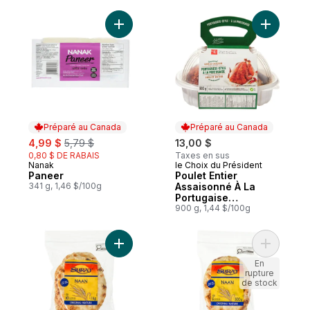
Ajouter Paneer au panier
Ajouter P
Préparé au Canada
Préparé au Canada
sale:
, formerly:
4,99 $
5,79 $
13,00 $
0,80 $ DE RABAIS
Taxes en sus
Nanak
le Choix du Président
Préparé au Canada
Préparé au Canada
Paneer
Poulet Entier
341 g, 1,46 $/100g
Assaisonné À La
Portugaise
(Disponible après
900 g, 1,44 $/100g
11h)
Ajouter Pains plats Naan nature au panier
Ajouter P
En
rupture
de stock