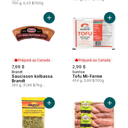
750 g, 0,33 $/100g
Ajouter Saucisson kolbassa Brandt au pan
Ajouter T
Préparé au Canada
Préparé au Canada
7,99 $
2,99 $
Brandt
Sunrise
Préparé au Canada
Préparé au Canada
Saucisson kolbassa
Tofu Mi-Ferme
Brandt
454 g, 0,66 $/100g
250 g, 31,96 $/1kg
3,20 $/100g
Ajouter Graines de cardamome verte (Hari 
Ajouter P