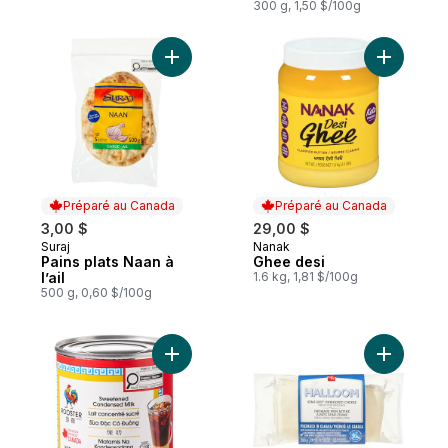
300 g, 1,50 $/100g
Ajouter Pains plats Naan à l’ail au panier
Ajouter G
Préparé au Canada
Préparé au Canada
3,00 $
29,00 $
Suraj
Nanak
Préparé au Canada
Préparé au Canada
Pains plats Naan à
Ghee desi
l’ail
1.6 kg, 1,81 $/100g
500 g, 0,60 $/100g
Ajouter Lait concentré sucré au panier
Ajouter F