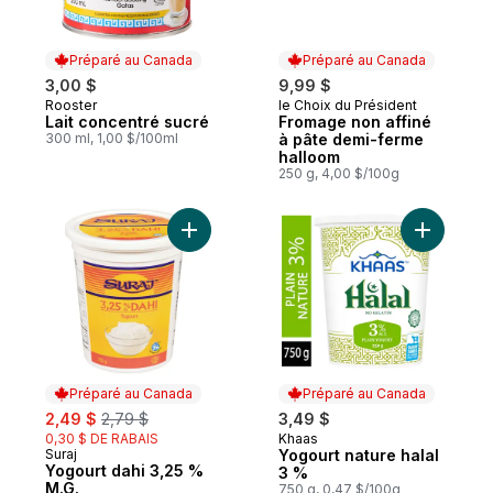
Préparé au Canada
Préparé au Canada
3,00 $
9,99 $
Rooster
le Choix du Président
Préparé au Canada
Préparé au Canada
Lait concentré sucré
Fromage non affiné
300 ml, 1,00 $/100ml
à pâte demi-ferme
halloom
250 g, 4,00 $/100g
Ajouter Yogourt dahi 3,25 % M.G. au panie
Ajouter Y
Préparé au Canada
Préparé au Canada
sale:
, formerly:
2,49 $
2,79 $
3,49 $
0,30 $ DE RABAIS
Khaas
Préparé au Canada
Suraj
Yogourt nature halal
Préparé au Canada
Yogourt dahi 3,25 %
3 %
M.G.
750 g, 0,47 $/100g