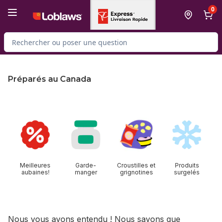
Passer au contenu principal
Passer au pied de page
0
Rechercher des produits
Préparés au Canada
sauter cette section
Meilleures
Garde-
Croustilles et
Produits
aubaines!
manger
grignotines
surgelés
Nous vous avons entendu ! Nous savons que