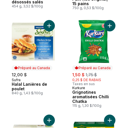
désossés salés
15 pains
454 g, 3,52 $/100g
750 g, 0,53 $/100g
Ajouter Halal Lanières de poulet au panier
Ajouter Gr
Préparé au Canada
Préparé au Canada
sale:
, formerly:
12,00 $
1,50 $
1,75 $
Sufra
0,25 $ DE RABAIS
Préparé au Canada
Halal Lanières de
Taxes en sus
Kurkure
Préparé au Canada
poulet
Grignotines
840 g, 1,43 $/100g
aromatisées Chilli
Chatka
115 g, 1,30 $/100g
Ajouter Tofu fumé originale au panier
Ajouter L