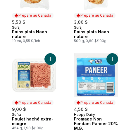
Préparé au Canada
Préparé au Canada
5,50 $
3,00 $
Suraj
Suraj
Préparé au Canada
Préparé au Canada
Pains plats Naan
Pains plats Naan
nature
nature
10 ea, 0,55 $/1ch
500 g, 0,60 $/100g
Ajouter F
Ajouter Poulet haché extra-maigr
Préparé au Canada
Préparé au Canada
9,00 $
4,50 $
Sufra
Happy Dairy
Préparé au Canada
Préparé au Canada
Poulet haché extra-
Fromage Non
maigre
Fondant Paneer 20%
454 g, 1,98 $/100g
M.G.