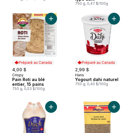
750 g, 0,47 $/100g
Ajouter Pain Roti au blé entier, 15 pains au
Ajouter Y
Préparé au Canada
Préparé au Canada
4,00 $
2,99 $
Crispy
Hans
Préparé au Canada
Préparé au Canada
Pain Roti au blé
Yogourt dahi naturel
entier, 15 pains
750 g, 0,40 $/100g
750 g, 0,53 $/100g
Ajouter Canard surgelé de catégorie A au
Ajouter G