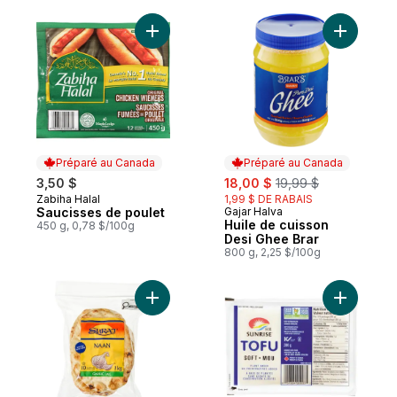
Ajouter Saucisses de poulet au panier
Ajouter H
Préparé au Canada
Préparé au Canada
sale:
, formerly:
3,50 $
18,00 $
19,99 $
Zabiha Halal
1,99 $ DE RABAIS
Préparé au Canada
Saucisses de poulet
Gajar Halva
Préparé au Canada
Huile de cuisson
450 g, 0,78 $/100g
Desi Ghee Brar
800 g, 2,25 $/100g
Ajouter Pains plats Naan à l’ail au panier
Ajouter T