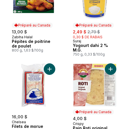
Préparé au Canada
Préparé au Canada
sale:
, formerly:
13,00 $
2,49 $
2,79 $
Zabiha Halal
0,30 $ DE RABAIS
Préparé au Canada
Pépites de poitrine
Suraj
Préparé au Canada
Yogourt dahi 2 %
de poulet
M.G.
800 g, 1,63 $/100g
750 g, 0,33 $/100g
Ajouter Filets de morue désossés salés a
Ajouter Pa
Préparé au Canada
16,00 $
4,00 $
Chelsea
Crispy
Préparé au Canada
Filets de morue
Pain Roti original,