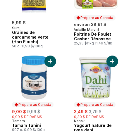
Préparé au Canada
5,99 $
environ 38,91 $
Suraj
Volaille Marvid
Préparé au Canada
Graines de
Poitrine De Poulet
cardamome verte
Casher Désossée
(Hari Elaichi)
25,33 $/1kg 11,49 $/1lb
50 g, 11,98 $/100g
Ajouter Tamam Tahini au panier
Ajouter Y
Préparé au Canada
Préparé au Canada
sale:
, formerly:
sale:
, formerly:
9,00 $
9,99 $
3,49 $
3,79 $
0,99 $ DE RABAIS
0,30 $ DE RABAIS
Tamam
Nanak
Préparé au Canada
Préparé au Canada
Tamam Tahini
Yogourt nature de
907 g, 0,99 $/100g
type dahi