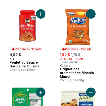
Ajouter Poulet au Beurre Sauce de Cuisin
Ajouter G
Préparé au Canada
Préparé au Canada
sale:
, formerly:
4,99 $
1,50 $
1,75 $
KFI
0,25 $ DE RABAIS
Préparé au Canada
Poulet au Beurre
Taxes en sus
Kurkure
Préparé au Canada
Sauce de Cuisine
Grignotines
375 ml, 1,33 $/100ml
aromatisées Masala
Munch
115 g, 1,30 $/100g
Ajouter Bologne de poulet au panier
Ajouter H