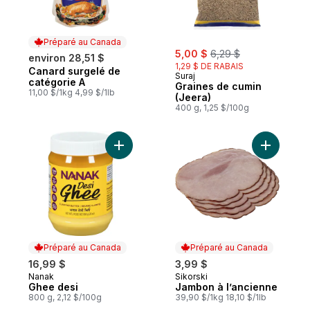
Préparé au Canada
sale:
, formerly:
5,00 $
6,29 $
environ 28,51 $
1,29 $ DE RABAIS
Canard surgelé de
Préparé au Canada
Suraj
catégorie A
Graines de cumin
11,00 $/1kg 4,99 $/1lb
(Jeera)
400 g, 1,25 $/100g
Ajouter Ghee desi au panier
Ajouter J
Préparé au Canada
Préparé au Canada
16,99 $
3,99 $
Nanak
Sikorski
Préparé au Canada
Préparé au Canada
Ghee desi
Jambon à l’ancienne
800 g, 2,12 $/100g
39,90 $/1kg 18,10 $/1lb