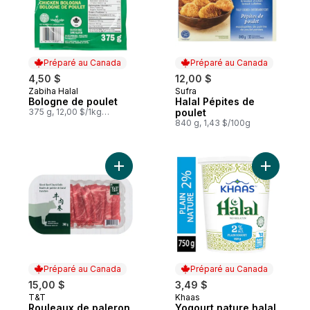
Préparé au Canada
Préparé au Canada
4,50 $
12,00 $
Zabiha Halal
Sufra
Préparé au Canada
Préparé au Canada
Bologne de poulet
Halal Pépites de
375 g, 12,00 $/1kg
poulet
1,20 $/100g
840 g, 1,43 $/100g
Ajouter Rouleaux de paleron de bœuf en 
Ajouter Y
Préparé au Canada
Préparé au Canada
15,00 $
3,49 $
T&T
Khaas
Préparé au Canada
Préparé au Canada
Rouleaux de paleron
Yogourt nature halal