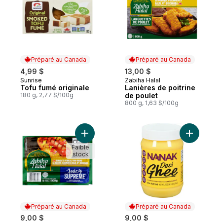
Préparé au Canada
Préparé au Canada
4,99 $
13,00 $
Sunrise
Zabiha Halal
Préparé au Canada
Préparé au Canada
Tofu fumé originale
Lanières de poitrine
180 g, 2,77 $/100g
de poulet
800 g, 1,63 $/100g
Ajouter Saucisse à hot dog halal suprême
Ajouter G
Faible
stock
Préparé au Canada
Préparé au Canada
9,00 $
9,00 $