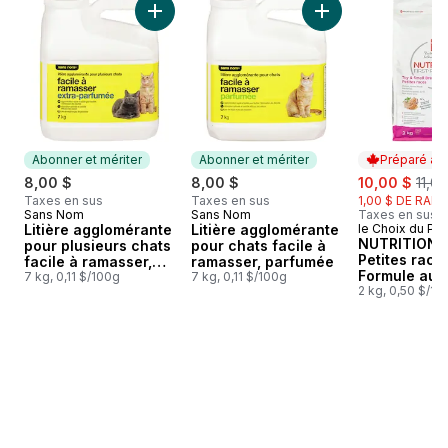
Ajouter Litière agglomérante pour plusieurs 
Ajouter Litière agg
Abonner et mériter
Abonner et mériter
Préparé au
sale:
, for
8,00 $
8,00 $
10,00 $
11,0
Taxes en sus
Taxes en sus
1,00 $ DE RABA
Sans Nom
Sans Nom
Taxes en sus
Abonner et mériter
Abonner et mériter
Litière agglomérante
Litière agglomérante
le Choix du Pré
Préparé au
NUTRITION 
pour plusieurs chats
pour chats facile à
Petites race
facile à ramasser,
ramasser, parfumée
Formule au p
extra-parfumée
7 kg, 0,11 $/100g
7 kg, 0,11 $/100g
au riz brun 
2 kg, 0,50 $/10
pois