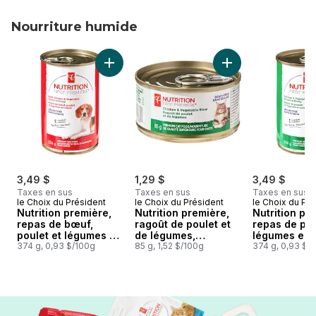
Nourriture humide
sauter Nourriture humide
Ajouter Nutrition première, repas de bœuf, p
Ajouter Nutrition p
3,49 $
1,29 $
3,49 $
Taxes en sus
Taxes en sus
Taxes en sus
le Choix du Président
le Choix du Président
le Choix du Pré
Nutrition première,
Nutrition première,
Nutrition pr
repas de bœuf,
ragoût de poulet et
repas de pou
poulet et légumes en
de légumes,
légumes en 
sauce, nourriture de
374 g, 0,93 $/100g
nourriture de qualité
85 g, 1,52 $/100g
nourriture d
374 g, 0,93 $/
qualité supérieure
supérieure pour
supérieure 
pour chiens
chats
chiens