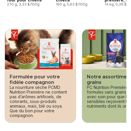
270 g, 3,33 $/100g
160 g, 5,63 $/100g
riz brun et p
14 kg, 0,39 $/1
sauter cette section
Formulée pour votre
Notre assortimen
fidèle compagnon
grains
La nourriture sèche PCMD
PC Nutrition Première 
Nutrition Première ne contient
formules sans grains 
pas d’arômes artificiels, de
avec soin pour que le
colorants, sous-produits
sensibles reçoivent le
animaux, maïs, blé ou soya.
nutriments dont ils ont 
Que du bon pour votre
compagnon.