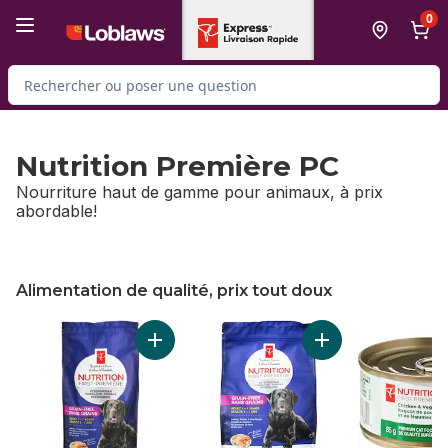
Passer au contenu principal
Passer au pied de page
0
Rechercher des produits
Nutrition Première PC
Nourriture haut de gamme pour animaux, à prix
abordable!
Alimentation de qualité, prix tout doux
sauter Alimentation de qualité, prix tout doux
Ajouter Nourriture sèche de qualité supérie
Ajouter Nourriture 