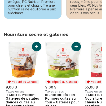
omégas, PC Nutrition Première
races, même pour les
pour chiens et chats offre une
sensibles, PC Nutrition
nutrition saine équilibrée à prix
Première a pensé au b
alléchants.
de tous vos pitous.
Nourriture sèche et gâteries
sauter Nourriture sèche et gâteries
Ajouter Gâteries de patates douces cuites a
Ajouter Pommes cui
Préparé au Canada
Préparé au Canada
Préparé au
9,00 $
9,00 $
55,00 $
Taxes en sus
Taxes en sus
Taxes en sus
le Choix du Président
le Choix du Président
le Choix du Pré
Préparé au Canada
Préparé au Canada
Préparé au
Gâteries de patates
Pommes cuites au
Nourriture p
douces cuites au
four – Gâteries pour
chiens Nutri
four pour chiens
chiens
première, a