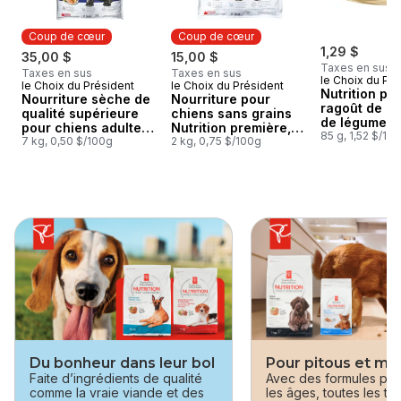
Coup de cœur
Coup de cœur
1,29 $
35,00 $
15,00 $
Taxes en sus
Taxes en sus
Taxes en sus
le Choix du Pré
le Choix du Président
le Choix du Président
Coup de cœur
Coup de cœur
Nutrition pr
Nourriture sèche de
Nourriture pour
ragoût de po
qualité supérieure
chiens sans grains
de légumes,
pour chiens adultes
Nutrition première,
nourriture d
85 g, 1,52 $/10
Nutrition première
7 kg, 0,50 $/100g
saumon, pommes de
2 kg, 0,75 $/100g
supérieure 
sans grains, recette
terre et pois
chats
au saumon, aux
pommes de terre et
aux pois
sauter cette section
Du bonheur dans leur bol
Pour pitous et mi
Faite d’ingrédients de qualité
Avec des formules pou
comme la vraie viande et des
les âges, toutes les tail