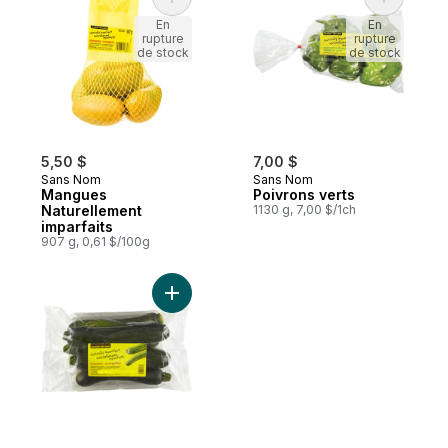
Ajouter Mangues Naturellement imparfaits
Ajouter P
En
En
rupture
rupture
de stock
de stock
5,50 $
7,00 $
Sans Nom
Sans Nom
Mangues
Poivrons verts
Naturellement
1130 g, 7,00 $/1ch
imparfaits
907 g, 0,61 $/100g
Ajouter Courgettes naturellement imparfai