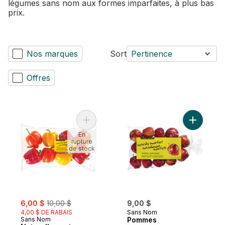
légumes sans nom aux formes imparfaites, à plus bas
prix.
Nos marques
Sort
Pertinence
Offres
Ajouter Naturellement imparfaits poivrons
Ajouter P
En
rupture
de stock
sale:
, formerly:
6,00 $
10,00 $
9,00 $
4,00 $ DE RABAIS
Sans Nom
Sans Nom
Pommes