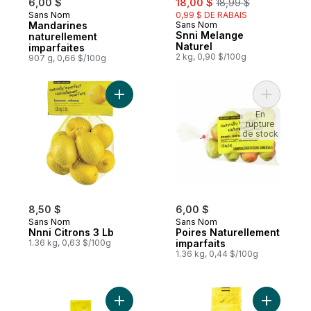
6,00 $
18,00 $
18,99 $
Sans Nom
0,99 $ DE RABAIS
Mandarines
Sans Nom
Snni Melange
naturellement
Naturel
imparfaites
2 kg, 0,90 $/100g
907 g, 0,66 $/100g
Ajouter Nnni Citrons 3 Lb au panier
Ajouter P
En
rupture
de stock
8,50 $
6,00 $
Sans Nom
Sans Nom
Nnni Citrons 3 Lb
Poires Naturellement
1.36 kg, 0,63 $/100g
imparfaits
1.36 kg, 0,44 $/100g
Ajouter Mangues Naturellement imparfaits
Ajouter O