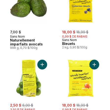
sale:
, formerly:
7,00 $
18,00 $
18,99 $
Sans Nom
0,99 $ DE RABAIS
Naturellement
Sans Nom
Bleuets
imparfaits avocats
2 kg, 0,90 $/100g
998 g, 0,70 $/100g
Ajouter Limes Naturellement imparfaites a
Ajouter M
sale:
, formerly:
sale:
, formerly:
2,50 $
6,00 $
18,00 $
18,99 $
3,50 $ DE RABAIS
0,99 $ DE RABAIS