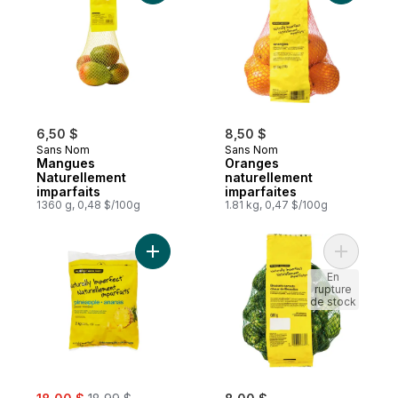
6,50 $
8,50 $
Sans Nom
Sans Nom
Mangues
Oranges
Naturellement
naturellement
imparfaits
imparfaites
1360 g, 0,48 $/100g
1.81 kg, 0,47 $/100g
Ajouter Morceaux d’ananas surgelés natur
Ajouter C
En
rupture
de stock
sale:
, formerly: