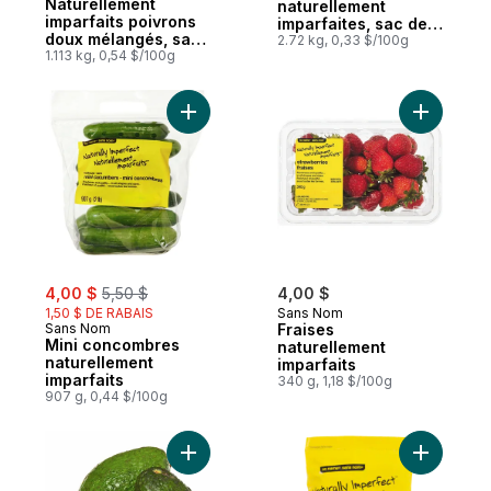
Naturellement
naturellement
imparfaits poivrons
imparfaites, sac de 6
doux mélangés, sac
lb
2.72 kg, 0,33 $/100g
de 2,5 lbs
1.113 kg, 0,54 $/100g
Ajouter Mini concombres naturellement imp
Ajouter Fr
sale:
, formerly:
4,00 $
5,50 $
4,00 $
1,50 $ DE RABAIS
Sans Nom
Sans Nom
Fraises
Mini concombres
naturellement
naturellement
imparfaits
imparfaits
340 g, 1,18 $/100g
907 g, 0,44 $/100g
Ajouter Naturellement imparfaits avocats 
Ajouter B