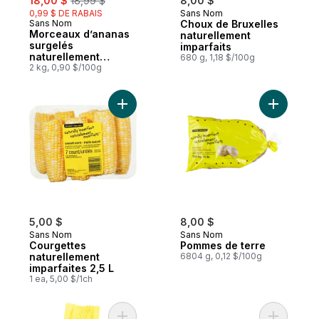
18,00 $
18,99 $
8,00 $
0,99 $ DE RABAIS
Sans Nom
Sans Nom
Choux de Bruxelles
Morceaux d’ananas
naturellement
surgelés
imparfaits
naturellement
680 g, 1,18 $/100g
imparfaits
2 kg, 0,90 $/100g
Ajouter Courgettes naturellement imparfait
Ajouter P
5,00 $
8,00 $
Sans Nom
Sans Nom
Courgettes
Pommes de terre
naturellement
6804 g, 0,12 $/100g
imparfaites 2,5 L
1 ea, 5,00 $/1ch