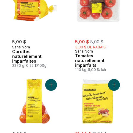
sale:
, formerly:
5,00 $
5,00 $
8,00 $
Sans Nom
3,00 $ DE RABAIS
Carottes
Sans Nom
Tomates
naturellement
naturellement
imparfaites
imparfaits
2270 g, 0,22 $/100g
1.13 kg, 5,00 $/1ch
Ajouter Mandarines naturellement imparfai
Ajouter S
sale:
, formerly: