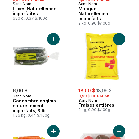
Sans Nom
Sans Nom
Limes Naturellement
Mangue
imparfaites
Naturellement
680 g, 0,37 $/100g
Imparfaits
2 kg, 0,90 $/100g
Ajouter Concombre anglais naturellement i
Ajouter Fr
sale:
, formerly:
6,00 $
18,00 $
18,99 $
Sans Nom
0,99 $ DE RABAIS
Concombre anglais
Sans Nom
Fraises entières
naturellement
2 kg, 0,90 $/100g
imparfaits, 3 lb
1.36 kg, 0,44 $/100g
Ajouter Carottes naturellement imparfaites
Ajouter T