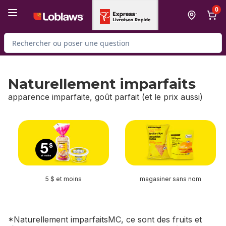
Passer au contenu principal
Passer au pied de page
0
Rechercher des produits
Naturellement imparfaits
apparence imparfaite, goût parfait (et le prix aussi)
sauter Naturellement imparfaits
5 $ et moins
magasiner sans nom
*Naturellement imparfaitsMC, ce sont des fruits et