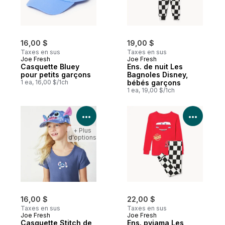
16,00 $
19,00 $
Taxes en sus
Taxes en sus
Joe Fresh
Joe Fresh
Casquette Bluey
Ens. de nuit Les
pour petits garçons
Bagnoles Disney,
1 ea, 16,00 $/1ch
bébés garçons
1 ea, 19,00 $/1ch
Voir les détails du produit
Voir le
+ Plus
d'options
16,00 $
22,00 $
Taxes en sus
Taxes en sus
Joe Fresh
Joe Fresh
Casquette Stitch de
Ens. pyjama Les