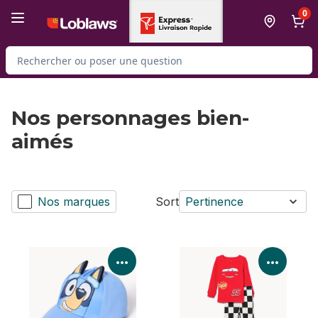
Passer au contenu principal
Passer au pied de page
0
Rechercher des produits
Nos personnages bien-
aimés
Nos marques
Sort
Pertinence
Voir les détails du produit
Voir le