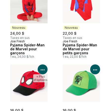
Nouveau
Nouveau
24,00 $
22,00 $
Taxes en sus
Taxes en sus
Joe Fresh
Joe Fresh
Nouveau
Nouveau
Pyjama Spider-Man
Pyjama Spider-Man
de Marvel pour
de Marvel pour
garçons
petits garçons
1 ea, 24,00 $/1ch
1 ea, 22,00 $/1ch
Voir les détails du produit
Voir le
+ Plus
d'options
16,00 $
16,00 $