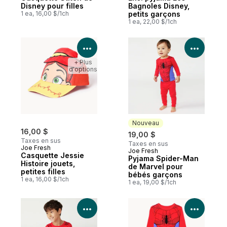
Disney pour filles
Bagnoles Disney,
1 ea, 16,00 $/1ch
petits garçons
1 ea, 22,00 $/1ch
Voir les détails du produit
Voir le
+ Plus
d'options
Nouveau
16,00 $
19,00 $
Taxes en sus
Taxes en sus
Joe Fresh
Joe Fresh
Nouveau
Casquette Jessie
Pyjama Spider-Man
Histoire jouets,
de Marvel pour
petites filles
bébés garçons
1 ea, 16,00 $/1ch
1 ea, 19,00 $/1ch
Voir les détails du produit
Voir le