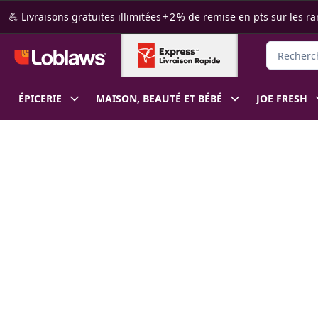
Passer au contenu principal
Passer au pied de page
💪 Livraisons gratuites illimitées + 2 % de remise en pts sur le
Rechercher
ÉPICERIE
MAISON, BEAUTÉ ET BÉBÉ
JOE FRESH