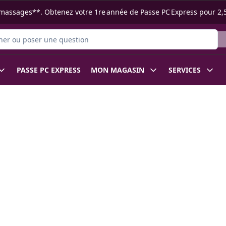
s ramassages**. Obtenez votre 1re année de Passe PC Express pour 2,
 des produits
PASSE PC EXPRESS
MON MAGASIN
SERVICES