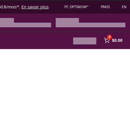
50 $/mois*.
En savoir plus
PC OPTIMUM🅪
FRAIS
EN
0
$0.00