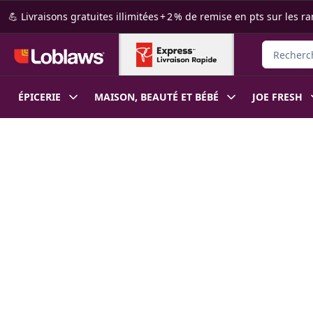
Passer au contenu principal
Passer au pied de page
💪 Livraisons gratuites illimitées + 2 % de remise en pts sur le
Rechercher
ÉPICERIE
MAISON, BEAUTÉ ET BÉBÉ
JOE FRESH