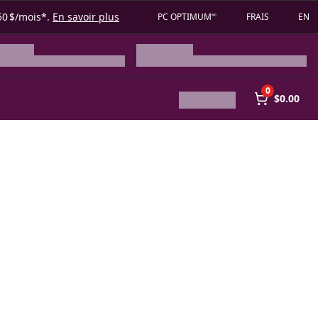
50 $/mois*.
En savoir plus
PC OPTIMUM🅪
FRAIS
EN
0
$0.00