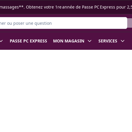
s ramassages**. Obtenez votre 1re année de Passe PC Express pour 2,
 des produits
PASSE PC EXPRESS
MON MAGASIN
SERVICES