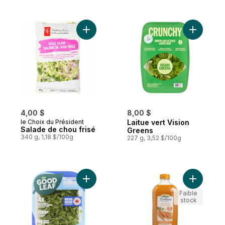
Ajouter Salade de chou frisé au panier
Ajouter L
4,00 $
8,00 $
le Choix du Président
Laitue vert Vision
Salade de chou frisé
Greens
340 g, 1,18 $/100g
227 g, 3,52 $/100g
Ajouter ;;Microroquette au panier
Ajouter 1
Faible
stock