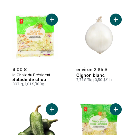
Ajouter Salade de chou au panier
Ajouter O
4,00 $
environ 2,85 $
le Choix du Président
Oignon blanc
Salade de chou
7,71 $/1kg 3,50 $/1lb
397 g, 1,01 $/100g
Ajouter Piments jalapeño au panier
Ajouter Sa