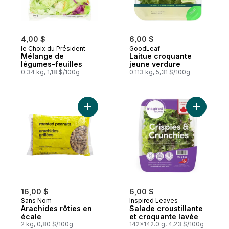
4,00 $
6,00 $
le Choix du Président
GoodLeaf
Mélange de
Laitue croquante
légumes-feuilles
jeune verdure
0.34 kg, 1,18 $/100g
0.113 kg, 5,31 $/100g
Ajouter Arachides rôties en écale au pani
Ajouter S
16,00 $
6,00 $
Sans Nom
Inspired Leaves
Arachides rôties en
Salade croustillante
écale
et croquante lavée
2 kg, 0,80 $/100g
142x142.0 g, 4,23 $/100g