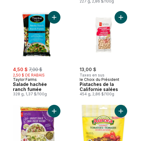
227 g, 2,86 $/100g
Ajouter Salade hachée ranch fumée au pa
Ajouter Pi
sale:
, formerly:
4,50 $
7,00 $
13,00 $
2,50 $ DE RABAIS
Taxes en sus
Taylor Farms
le Choix du Président
Salade hachée
Pistaches de la
ranch fumée
Californie salées
328 g, 1,37 $/100g
454 g, 2,86 $/100g
Ajouter Kit de salade chou frisé sucré, fo
Ajouter T