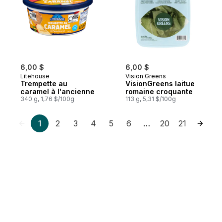
6,00 $
6,00 $
Litehouse
Vision Greens
Trempette au
VisionGreens laitue
caramel à l'ancienne
romaine croquante
340 g, 1,76 $/100g
113 g, 5,31 $/100g
1
2
3
4
5
6
20
21
…