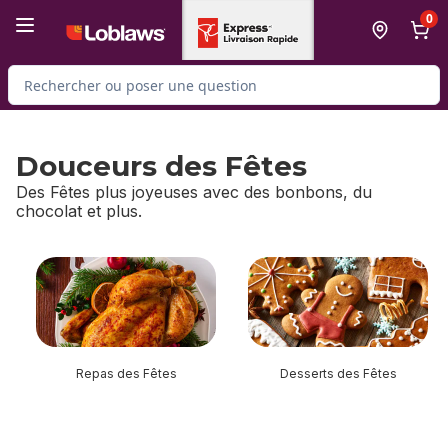
Passer au contenu principal
Passer au pied de page
0
Rechercher des produits
Douceurs des Fêtes
Des Fêtes plus joyeuses avec des bonbons, du
chocolat et plus.
sauter Douceurs des Fêtes
Repas des Fêtes
Desserts des Fêtes