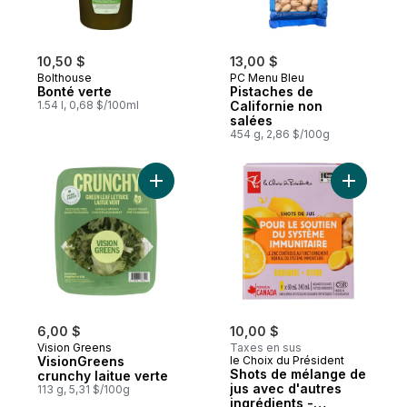
10,50 $
13,00 $
Bolthouse
PC Menu Bleu
Bonté verte
Pistaches de
1.54 l, 0,68 $/100ml
Californie non
salées
454 g, 2,86 $/100g
Ajouter VisionGreens crunchy laitue verte
Ajouter S
6,00 $
10,00 $
Vision Greens
Taxes en sus
VisionGreens
le Choix du Président
Shots de mélange de
crunchy laitue verte
jus avec d'autres
113 g, 5,31 $/100g
ingrédients -