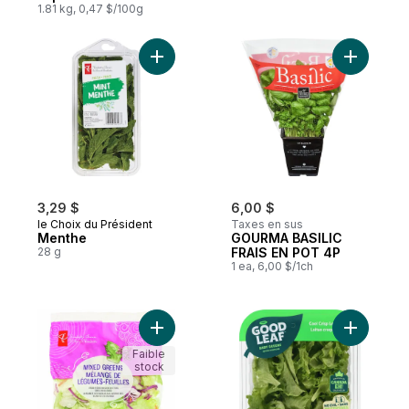
1.81 kg, 0,47 $/100g
Ajouter Menthe au panier
Ajouter 
3,29 $
6,00 $
le Choix du Président
Taxes en sus
Menthe
GOURMA BASILIC
28 g
FRAIS EN POT 4P
1 ea, 6,00 $/1ch
Ajouter Mélange de légumes-feuilles au p
Ajouter L
Faible
stock