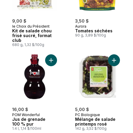
9,00 $
3,50 $
le Choix du Président
Aurora
Kit de salade chou
Tomates séchées
frisé sucré, format
90 g, 3,89 $/100g
club
680 g, 1,32 $/100g
Ajouter Jus de grenade 100 % pur au pan
Ajouter M
16,00 $
5,00 $
POM Wonderful
PC Biologique
Jus de grenade
Mélange de salade
100 % pur
printemps rosé
1.4 l, 1,14 $/100ml
142 g, 3,52 $/100g