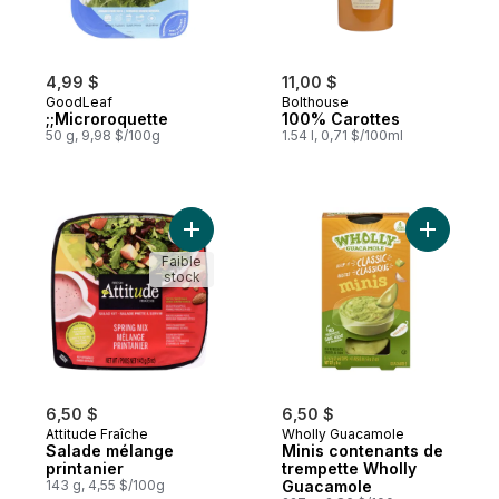
4,99 $
11,00 $
GoodLeaf
Bolthouse
;;Microroquette
100% Carottes
50 g, 9,98 $/100g
1.54 l, 0,71 $/100ml
Ajouter Salade mélange printanier au pani
Ajouter M
Faible
stock
6,50 $
6,50 $
Attitude Fraîche
Wholly Guacamole
Salade mélange
Minis contenants de
printanier
trempette Wholly
143 g, 4,55 $/100g
Guacamole