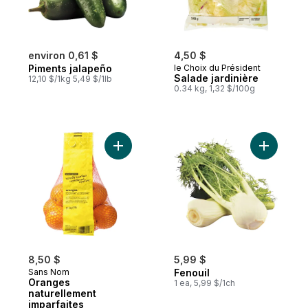
environ 0,61 $
4,50 $
Piments jalapeño
le Choix du Président
Salade jardinière
12,10 $/1kg 5,49 $/1lb
0.34 kg, 1,32 $/100g
Ajouter Oranges naturellement imparfaites
Ajouter F
8,50 $
5,99 $
Sans Nom
Fenouil
Oranges
1 ea, 5,99 $/1ch
naturellement
imparfaites