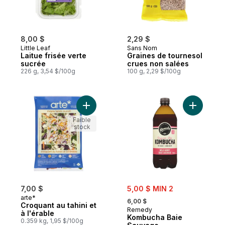
8,00 $
2,29 $
Little Leaf
Sans Nom
Laitue frisée verte
Graines de tournesol
sucrée
crues non salées
226 g, 3,54 $/100g
100 g, 2,29 $/100g
Ajouter Croquant au tahini et à l'érable au
Ajouter K
Faible
stock
sale:
7,00 $
5,00 $ MIN 2
, formerly:
arte*
6,00 $
Croquant au tahini et
Remedy
à l'érable
Kombucha Baie
0.359 kg, 1,95 $/100g