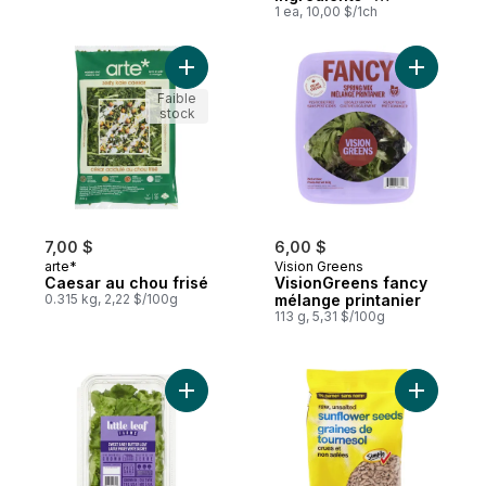
gingembre et citron
1 ea, 10,00 $/1ch
Ajouter Caesar au chou frisé au panier
Ajouter V
Faible
stock
7,00 $
6,00 $
arte*
Vision Greens
Caesar au chou frisé
VisionGreens fancy
0.315 kg, 2,22 $/100g
mélange printanier
113 g, 5,31 $/100g
Ajouter Laitue frisée verte sucrée au pani
Ajouter G