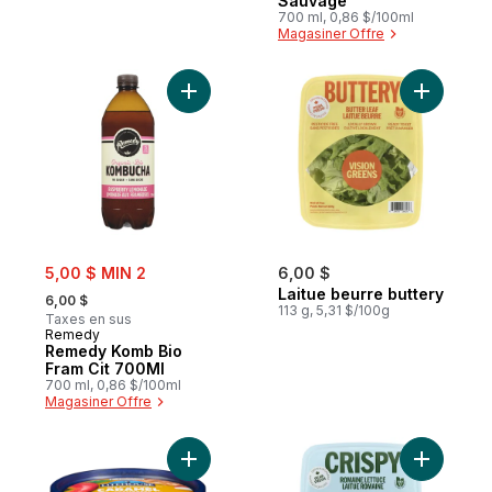
Sauvage
700 ml, 0,86 $/100ml
Magasiner Offre
Ajouter Remedy Komb Bio Fram Cit 700Ml 
Ajouter L
sale:
5,00 $ MIN 2
6,00 $
, formerly:
Laitue beurre buttery
6,00 $
113 g, 5,31 $/100g
Taxes en sus
Remedy
Remedy Komb Bio
Fram Cit 700Ml
700 ml, 0,86 $/100ml
Magasiner Offre
Ajouter Trempette au caramel à l'ancienn
Ajouter V