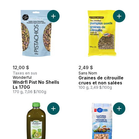
Ajouter Wndrfl Pist No Shells Ls 170G au p
Ajouter Gr
12,00 $
2,49 $
Taxes en sus
Sans Nom
Wonderful
Graines de citrouille
Wndrfl Pist No Shells
crues et non salées
Ls 170G
100 g, 2,49 $/100g
170 g, 7,06 $/100g
Ajouter Bonté verte au panier