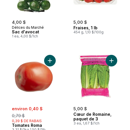
4,00 $
5,00 $
Délices du Marché
Fraises, 1 lb
Sac d'avocat
454 g, 1,10 $/100g
1 ea, 4,00 $/1ch
Ajouter Tomates Roma au panier
Ajouter C
sale:
, formerly:
environ 0,40 $
5,00 $
Cœur de Romaine,
0,79 $
paquet de 3
0,39 $ DE RABAIS
3 ea, 1,67 $/1ch
Tomates Roma
3,31 $/1kg 1,50 $/1lb