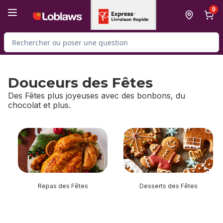
Passer au contenu principal
Passer au pied de page
0
Rechercher des produits
Douceurs des Fêtes
Des Fêtes plus joyeuses avec des bonbons, du
chocolat et plus.
sauter Douceurs des Fêtes
Repas des Fêtes
Desserts des Fêtes