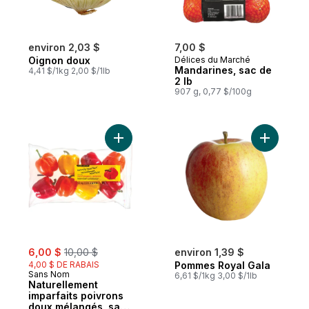
environ 2,03 $
7,00 $
Oignon doux
Délices du Marché
Mandarines, sac de
4,41 $/1kg 2,00 $/1lb
2 lb
907 g, 0,77 $/100g
Ajouter Naturellement imparfaits poivrons
Ajouter P
sale:
, formerly:
6,00 $
10,00 $
environ 1,39 $
4,00 $ DE RABAIS
Pommes Royal Gala
Sans Nom
6,61 $/1kg 3,00 $/1lb
Naturellement
imparfaits poivrons
doux mélangés, sac