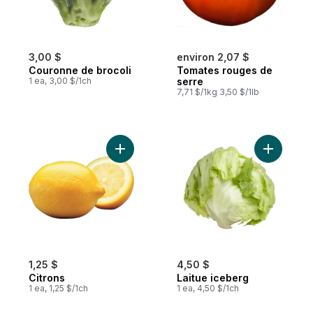
3,00 $
environ 2,07 $
Couronne de brocoli
Tomates rouges de
1 ea, 3,00 $/1ch
serre
7,71 $/1kg 3,50 $/1lb
Ajouter Citrons au panier
Ajouter L
1,25 $
4,50 $
Citrons
Laitue iceberg
1 ea, 1,25 $/1ch
1 ea, 4,50 $/1ch