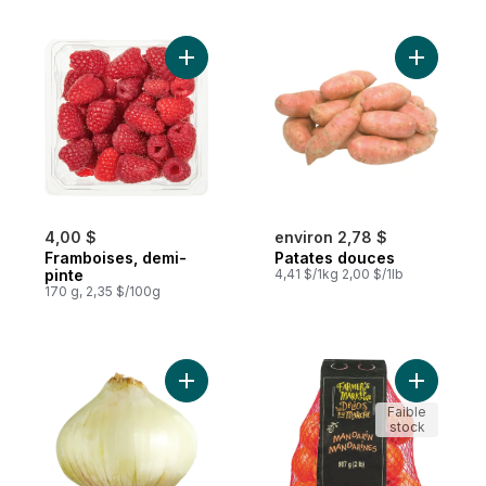
Ajouter Framboises, demi-pinte au panier
Ajouter P
4,00 $
environ 2,78 $
Framboises, demi-
Patates douces
pinte
4,41 $/1kg 2,00 $/1lb
170 g, 2,35 $/100g
Ajouter Oignon doux au panier
Ajouter M
Faible
stock