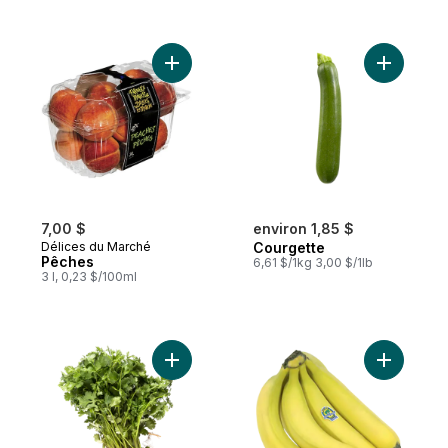
Ajouter Pêches au panier
Ajouter C
7,00 $
environ 1,85 $
Délices du Marché
Courgette
Pêches
6,61 $/1kg 3,00 $/1lb
3 l, 0,23 $/100ml
Ajouter Coriandre au panier
Ajouter B