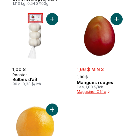
de 2,5 lbs
1.113 kg, 0,54 $/100g
Ajouter Bulbes d’ail au panier
Ajouter M
sale:
1,00 $
1,66 $ MIN 3
, formerly:
Rooster
1,80 $
Bulbes d’ail
Mangues rouges
90 g, 0,33 $/1ch
1 ea, 1,80 $/1ch
Magasiner Offre
Ajouter Oranges navel au panier