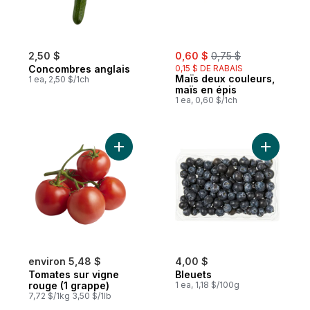
sale:
, formerly:
2,50 $
0,60 $
0,75 $
Concombres anglais
0,15 $ DE RABAIS
Maïs deux couleurs,
1 ea, 2,50 $/1ch
maïs en épis
1 ea, 0,60 $/1ch
Ajouter Tomates sur vigne rouge (1 grapp
Ajouter B
environ 5,48 $
4,00 $
Tomates sur vigne
Bleuets
rouge (1 grappe)
1 ea, 1,18 $/100g
7,72 $/1kg 3,50 $/1lb