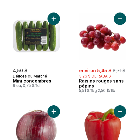
Ajouter Mini concombres au panier
Ajouter R
sale:
, formerly:
4,50 $
environ 5,45 $
8,71 $
Délices du Marché
3,26 $ DE RABAIS
Mini concombres
Raisins rouges sans
6 ea, 0,75 $/1ch
pépins
5,51 $/1kg 2,50 $/1lb
Ajouter Oignons rouges au panier
Ajouter P