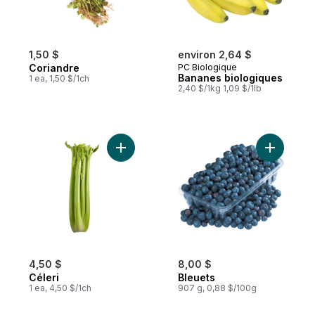
1,50 $
environ 2,64 $
Coriandre
PC Biologique
Bananes biologiques
1 ea, 1,50 $/1ch
2,40 $/1kg 1,09 $/1lb
Ajouter Céleri au panier
Ajouter B
4,50 $
8,00 $
Céleri
Bleuets
1 ea, 4,50 $/1ch
907 g, 0,88 $/100g