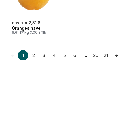
environ 2,31 $
Oranges navel
6,61 $/1kg 3,00 $/1lb
1
2
3
4
5
6
20
21
…