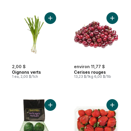
Ajouter Oignons verts au panier
Ajouter C
2,00 $
environ 11,77 $
Oignons verts
Cerises rouges
1 ea, 2,00 $/1ch
13,23 $/1kg 6,00 $/1lb
Ajouter Sac d'avocat au panier
Ajouter Fr