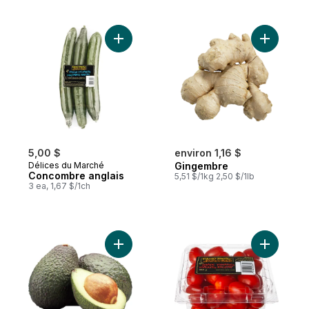
Ajouter Concombre anglais au panier
Ajouter G
5,00 $
environ 1,16 $
Délices du Marché
Gingembre
Concombre anglais
5,51 $/1kg 2,50 $/1lb
3 ea, 1,67 $/1ch
Ajouter Avocats au panier
Ajouter T