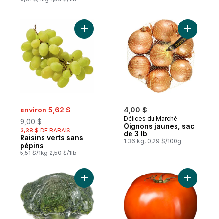
Ajouter Raisins verts sans pépins au panie
Ajouter O
sale:
, formerly:
environ 5,62 $
4,00 $
Délices du Marché
9,00 $
Oignons jaunes, sac
3,38 $ DE RABAIS
de 3 lb
Raisins verts sans
1.36 kg, 0,29 $/100g
pépins
5,51 $/1kg 2,50 $/1lb
Ajouter Couronne de brocoli au panier
Ajouter T