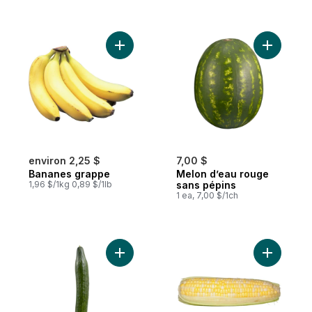
Ajouter Bananes grappe au panier
Ajouter M
environ 2,25 $
7,00 $
Bananes grappe
Melon d’eau rouge
1,96 $/1kg 0,89 $/1lb
sans pépins
1 ea, 7,00 $/1ch
Ajouter Concombres anglais au panier
Ajouter M