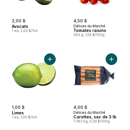
2,00 $
4,50 $
Avocats
Délices du Marché
Tomates raisins
1 ea, 2,00 $/1ch
283 g, 1,59 $/100g
Ajouter Limes au panier
Ajouter Ca
1,00 $
4,00 $
Limes
Délices du Marché
Carottes, sac de 3 lb
1 ea, 1,00 $/1ch
1.362 kg, 0,29 $/100g