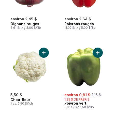
environ 2,45 $
environ 2,64 $
Oignons rouges
Poivrons rouges
6,61 $/1kg 3,00 $/1lb
11,02 $/1kg 5,00 $/1lb
Ajouter Chou-fleur au panier
Ajouter P
sale:
, formerly:
5,50 $
environ 0,81 $
2,16 $
Chou-fleur
1,35 $ DE RABAIS
Poivron vert
1 ea, 5,50 $/1ch
3,31 $/1kg 1,50 $/1lb