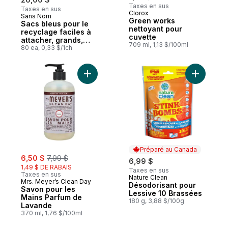
Taxes en sus
Taxes en sus
Clorox
Sans Nom
Préparé au Canada
Green works
Sacs bleus pour le
nettoyant pour
recyclage faciles à
cuvette
attacher, grands,
709 ml, 1,13 $/100ml
format club
80 ea, 0,33 $/1ch
Ajouter Savon pour les Mains Parfum de 
Ajouter D
Préparé au Canada
sale:
, formerly:
6,50 $
7,99 $
6,99 $
1,49 $ DE RABAIS
Taxes en sus
Taxes en sus
Nature Clean
Préparé au Canada
Mrs. Meyer’s Clean Day
Désodorisant pour
Savon pour les
Lessive 10 Brassées
Mains Parfum de
180 g, 3,88 $/100g
Lavande
370 ml, 1,76 $/100ml