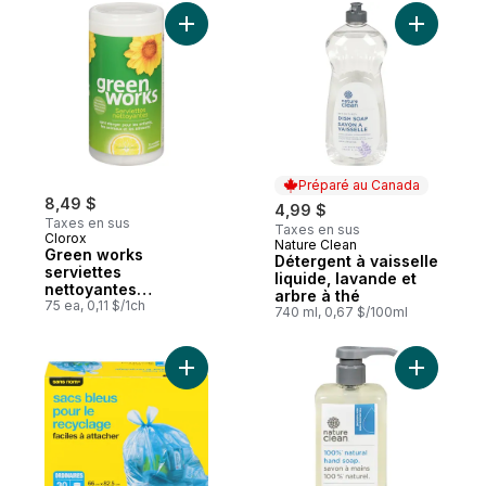
Ajouter Green works serviettes nettoyante
Ajouter Dé
Préparé au Canada
8,49 $
4,99 $
Taxes en sus
Taxes en sus
Clorox
Nature Clean
Préparé au Canada
Green works
Détergent à vaisselle
serviettes
liquide, lavande et
nettoyantes
arbre à thé
simplement citron
75 ea, 0,11 $/1ch
740 ml, 0,67 $/100ml
Ajouter Sacs bleus pour le recyclage, ord
Ajouter S