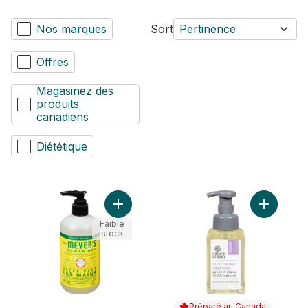
Nos marques
Sort
Pertinence
Offres
Magasinez des
produits
canadiens
Diététique
Ajouter Savon pour les Mains Parfum de C
Ajouter S
Faible
stock
Préparé au Canada