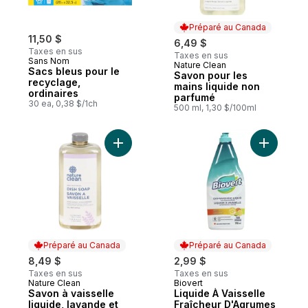
Préparé au Canada
11,50 $
6,49 $
Taxes en sus
Taxes en sus
Sans Nom
Nature Clean
Préparé au Canada
Sacs bleus pour le
Savon pour les
recyclage,
mains liquide non
ordinaires
parfumé
30 ea, 0,38 $/1ch
500 ml, 1,30 $/100ml
Ajouter Savon à vaisselle liquide, lavande
Ajouter L
Préparé au Canada
Préparé au Canada
8,49 $
2,99 $
Taxes en sus
Taxes en sus
Nature Clean
Biovert
Préparé au Canada
Préparé au Canada
Savon à vaisselle
Liquide À Vaisselle
liquide, lavande et
Fraîcheur D'Agrumes