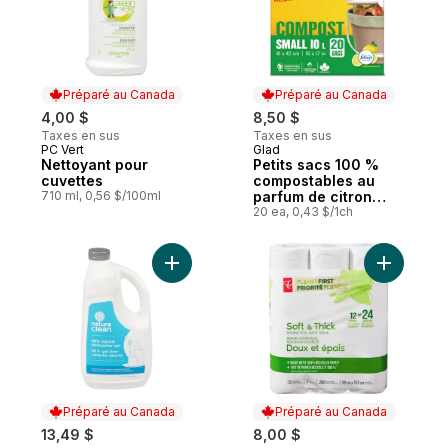
Préparé au Canada
Préparé au Canada
4,00 $
8,50 $
Taxes en sus
Taxes en sus
PC Vert
Glad
Préparé au Canada
Préparé au Canada
Nettoyant pour
Petits sacs 100 %
cuvettes
compostables au
710 ml, 0,56 $/100ml
parfum de citron
frais, petits sacs de
20 ea, 0,43 $/1ch
10 L
Ajouter Détergent pour lave-vaisselle aut
Ajouter P
Préparé au Canada
Préparé au Canada
13,49 $
8,00 $