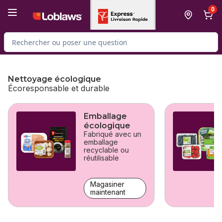
Passer au contenu principal
Passer au pied de page
0
Rechercher des produits
Nettoyage écologique
Écoresponsable et durable
sauter Nettoyage écologique
Emballage
écologique
Fabriqué avec un
emballage
recyclable ou
réutilisable
Magasiner
maintenant