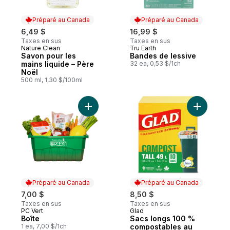
Préparé au Canada
Préparé au Canada
6,49 $
16,99 $
Taxes en sus
Taxes en sus
Nature Clean
Tru Earth
Préparé au Canada
Préparé au Canada
Savon pour les
Bandes de lessive
mains liquide – Père
32 ea, 0,53 $/1ch
Noël
500 ml, 1,30 $/100ml
Ajouter Boîte au panier
Ajouter S
Préparé au Canada
Préparé au Canada
7,00 $
8,50 $
Taxes en sus
Taxes en sus
PC Vert
Glad
Préparé au Canada
Préparé au Canada
Boîte
Sacs longs 100 %
1 ea, 7,00 $/1ch
compostables au