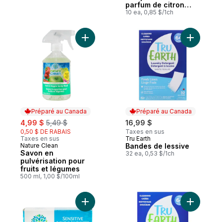
parfum de citron
frais, sacs à ordures
10 ea, 0,85 $/1ch
de 49 L
Ajouter Savon en pulvérisation pour fruits
Ajouter B
Préparé au Canada
Préparé au Canada
sale:
, formerly:
4,99 $
5,49 $
16,99 $
0,50 $ DE RABAIS
Taxes en sus
Taxes en sus
Tru Earth
Préparé au Canada
Nature Clean
Bandes de lessive
Préparé au Canada
Savon en
32 ea, 0,53 $/1ch
pulvérisation pour
fruits et légumes
500 ml, 1,00 $/100ml
Ajouter Savonnette doux au panier
Ajouter Ec