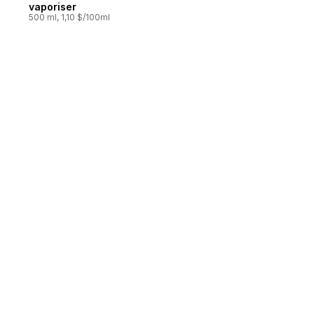
vaporiser
500 ml, 1,10 $/100ml