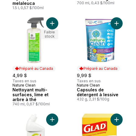
melaleuca
700 ml, 0,43 $/100ml
1.5 l, 0,57 $/100ml
Ajouter Nettoyant multi-surfaces, lime et a
Ajouter C
Faible
stock
Préparé au Canada
Préparé au Canada
4,99 $
9,99 $
Taxes en sus
Taxes en sus
Nature Clean
Nature Clean
Préparé au Canada
Préparé au Canada
Nettoyant multi-
Capsules de
surfaces, lime et
détergent à lessive
arbre à thé
432 g, 2,31 $/100g
740 ml, 0,67 $/100ml
Ajouter P
Ajouter Nettoyant pour cuvettes au panier