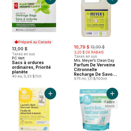
Ajouter Sacs à ordures ordinaires, Priorit
Préparé au Canada
sale:
, formerly:
10,79 $
13,99 $
13,00 $
3,20 $ DE RABAIS
Taxes en sus
Taxes en sus
PC Vert
Préparé au Canada
Mrs. Meyer’s Clean Day
Sacs à ordures
Parfum De Verveine
ordinaires, Priorité
Citronnelle
planète
Recharge De Savon
40 ea, 0,33 $/1ch
Liquide
975 ml, 1,11 $/100ml
Ajouter Feuille de détachant à lessive no
Ajouter O
Faible
stock