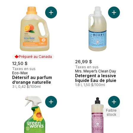
Ajouter Détersif au parfum d’orange natur
Ajouter D
Préparé au Canada
26,99 $
12,50 $
Taxes en sus
Taxes en sus
Mrs. Meyer’s Clean Day
Eco-Max
Préparé au Canada
Detergent a lessive
Détersif au parfum
liquide Eau de pluie
d’orange naturelle
1.8 l, 1,50 $/100ml
3 l, 0,42 $/100ml
Ajouter Green works nettoyant tout usage
Ajouter S
Faible
stock