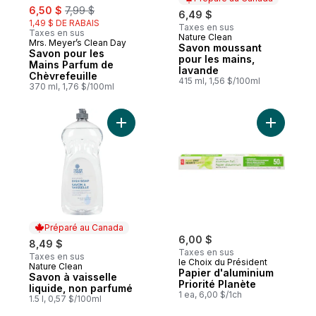
sale:
, formerly:
6,50 $
7,99 $
6,49 $
1,49 $ DE RABAIS
Taxes en sus
Taxes en sus
Nature Clean
Préparé au Canada
Mrs. Meyer’s Clean Day
Savon moussant
Savon pour les
pour les mains,
Mains Parfum de
lavande
Chèvrefeuille
415 ml, 1,56 $/100ml
370 ml, 1,76 $/100ml
Ajouter Savon à vaisselle liquide, non pa
Ajouter Pa
Préparé au Canada
6,00 $
8,49 $
Taxes en sus
Taxes en sus
le Choix du Président
Nature Clean
Préparé au Canada
Papier d'aluminium
Savon à vaisselle
Priorité Planète
liquide, non parfumé
1 ea, 6,00 $/1ch
1.5 l, 0,57 $/100ml