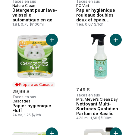
Taxes en sus
Taxes en sus
Nature Clean
PC Vert
Préparé au Canada
Préparé au Canada
Détergent pour lave-
Papier hygiénique
vaisselle
rouleaux doubles
automatique en gel
doux et épais
1.8 l, 0,75 $/100ml
Priorité planète, 12
1 ea, 0,67 $/1ch
rouleaux
Ajouter Papier hygiénique Fluff au panier
Ajouter N
Préparé au Canada
7,49 $
29,99 $
Taxes en sus
Taxes en sus
Mrs. Meyer’s Clean Day
Cascades
Préparé au Canada
Nettoyant Multi-
Papier hygiénique
Surfaces Quotidien
Fluff
Parfum de Basilic
24 ea, 1,25 $/1ch
473 ml, 1,58 $/100ml