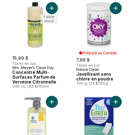
Ajouter Concentré Multi-Surfaces Parfum 
Ajouter J
Faible
stock
Préparé au Canada
15,99 $
7,99 $
Taxes en sus
Taxes en sus
Mrs. Meyer’s Clean Day
Nature Clean
Préparé au Canada
Concentré Multi-
Javellisant sans
Surfaces Parfum de
chlore en poudre
Verveine Citronnelle
700 g, 1,14 $/100g
946 ml, 1,69 $/100ml
Ajouter Savon pour les mains liquide – Pè
Ajouter B