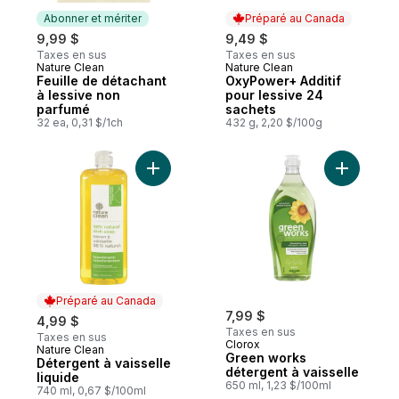
Abonner et mériter
Préparé au Canada
9,99 $
9,49 $
Taxes en sus
Taxes en sus
Nature Clean
Nature Clean
Abonner et mériter
Préparé au Canada
Feuille de détachant
OxyPower+ Additif
à lessive non
pour lessive 24
parfumé
sachets
32 ea, 0,31 $/1ch
432 g, 2,20 $/100g
Ajouter Détergent à vaisselle liquide au p
Ajouter G
Préparé au Canada
7,99 $
4,99 $
Taxes en sus
Taxes en sus
Clorox
Nature Clean
Préparé au Canada
Green works
Détergent à vaisselle
détergent à vaisselle
liquide
650 ml, 1,23 $/100ml
740 ml, 0,67 $/100ml