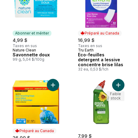
Abonner et mériter
Préparé au Canada
4,99 $
16,99 $
Taxes en sus
Taxes en sus
Nature Clean
Tru Earth
Abonner et mériter
Préparé au Canada
Savonnette doux
Eco-feuilles
99 g, 5,04 $/100g
detergent a lessive
concentre brise lilas
32 ea, 0,53 $/1ch
Ajouter Sacs bleus pour le recyclage facil
Ajouter G
Faible
stock
Préparé au Canada
7,99 $
26,00 $