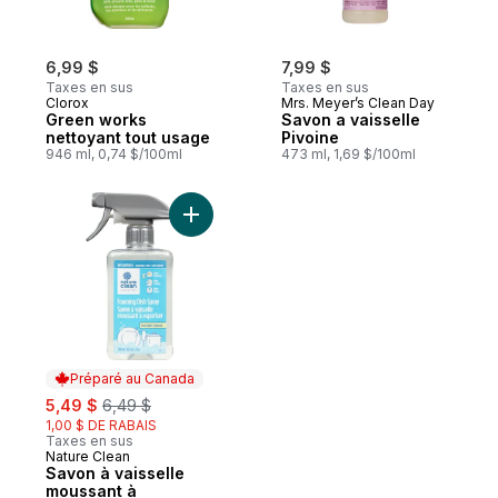
6,99 $
7,99 $
Taxes en sus
Taxes en sus
Clorox
Mrs. Meyer’s Clean Day
Green works
Savon a vaisselle
nettoyant tout usage
Pivoine
946 ml, 0,74 $/100ml
473 ml, 1,69 $/100ml
Ajouter Savon à vaisselle moussant à vapo
Préparé au Canada
sale:
, formerly:
5,49 $
6,49 $
1,00 $ DE RABAIS
Taxes en sus
Nature Clean
Préparé au Canada
Savon à vaisselle
moussant à