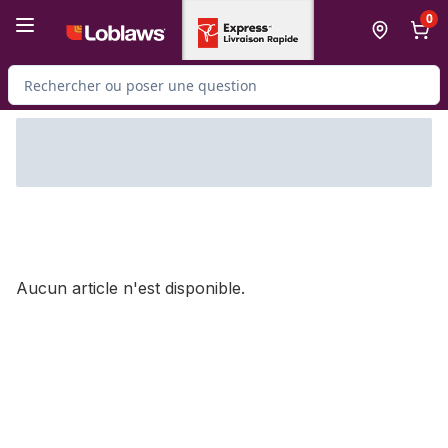
Passer au contenu principal
Passer au pied de page
0
Rechercher des produits
Aucun article n'est disponible.