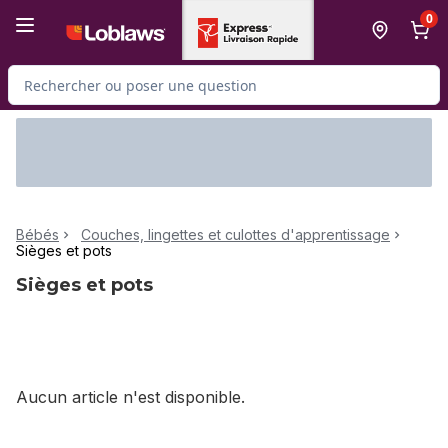
Passer au contenu principal
Passer au pied de page
0
Rechercher des produits
Bébés
Couches, lingettes et culottes d'apprentissage
Sièges et pots
Sièges et pots
Aucun article n'est disponible.