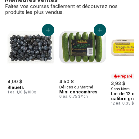
Faites vos courses facilement et découvrez nos
produits les plus vendus.
sauter Meilleures ventes
Ajouter Bleuets au panier
Ajouter Mini conco
Préparé au
4,00 $
4,50 $
3,93 $
Bleuets
Délices du Marché
Sans Nom
Préparé au
Mini concombres
1 ea, 1,18 $/100g
Lot de 12 œu
6 ea, 0,75 $/1ch
calibre gros
12 ea, 0,33 $/1