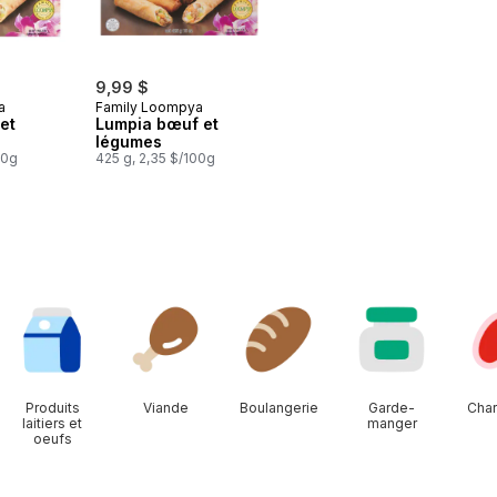
9,99 $
a
Family Loompya
et
Lumpia bœuf et
légumes
00g
425 g, 2,35 $/100g
Produits
Viande
Boulangerie
Garde-
Char
laitiers et
manger
oeufs