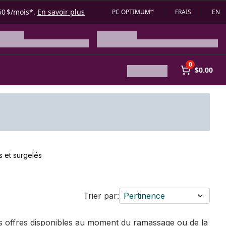
50 $/mois*.
En savoir plus
PC OPTIMUM🅪
FRAIS
EN
0
$0.00
s et surgelés
Trier par:
Pertinence
des offres disponibles au moment du ramassage ou de la