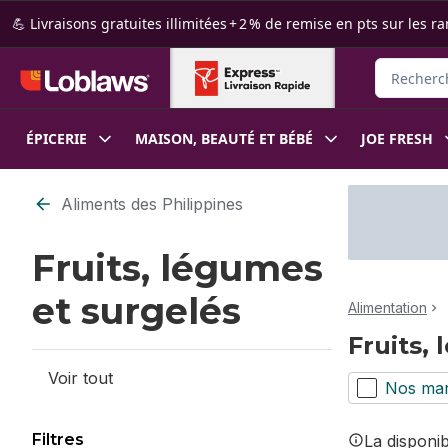
Passer au contenu principal
Passer au pied de page
💪 Livraisons gratuites illimitées + 2 % de remise en pts sur le
Rechercher
ÉPICERIE
MAISON, BEAUTÉ ET BÉBÉ
JOE FRESH
Passer au filtrage du contenu
Aliments des Philippines
Fruits, légumes
et surgelés
Alimentation
Fruits,
Voir tout
Nos ma
Filtres
La disponi