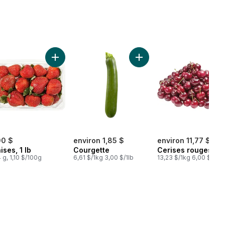
Sac d'avocat au panier
Ajouter Fraises, 1 lb au panier
Ajouter Courgette au pani
00 $
environ 1,85 $
environ 11,77 $
ises, 1 lb
Courgette
Cerises rouges
 g, 1,10 $/100g
6,61 $/1kg 3,00 $/1lb
13,23 $/1kg 6,00 $/1lb