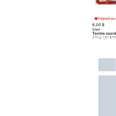
Préparé au
6,00 $
Siwin
Préparé au
Tocino sucr
375 g, 1,60 $/1