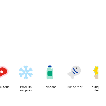
cuterie
Produits
Boissons
Fruit de mer
Boutique d
surgelés
fleurs