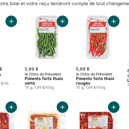
Votre total et votre reçu tiendront compte de tout changem
Ajouter Piments verts thaïlandais au panier
Ajouter Piments forts thaïs verts au
Ajouter 
 $
5,99 $
5,99 $
s
le Choix du Président
le Choix du Président
Piments forts thaïs
Piments forts thaïs
verts
rouges
 $/1lb
3
75 g, 7,99 $/100g
75 g, 7,99 $/100g
Ajouter Tocino sucré au panier
Ajouter Longanisa piquante au pani
Ajouter