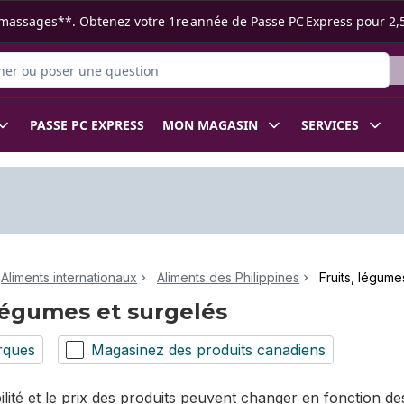
s ramassages**. Obtenez votre 1re année de Passe PC Express pour 2,
 des produits
PASSE PC EXPRESS
MON MAGASIN
SERVICES
Aliments internationaux
Aliments des Philippines
Fruits, légume
 légumes et surgelés
rques
Magasinez des produits canadiens
bilité et le prix des produits peuvent changer en fonction 