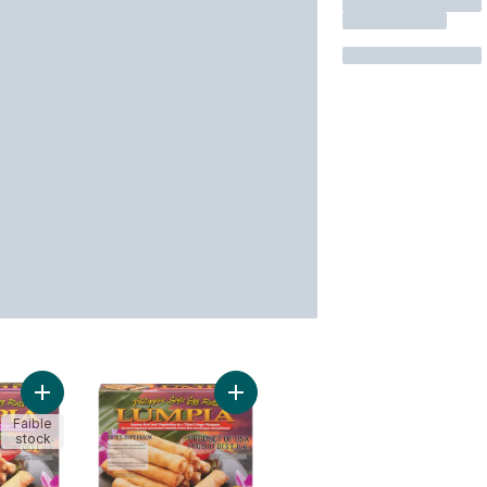
Ajouter Lumpia porc et légumes au panier
Ajouter Lumpia bœuf et légumes au
Faible
stock