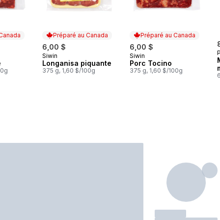
 Canada
Préparé au Canada
Préparé au Canada
6,00 $
6,00 $
P
Siwin
Siwin
 Canada
Préparé au Canada
Préparé au Canada
é
Longanisa piquante
Porc Tocino
00g
375 g, 1,60 $/100g
375 g, 1,60 $/100g
6