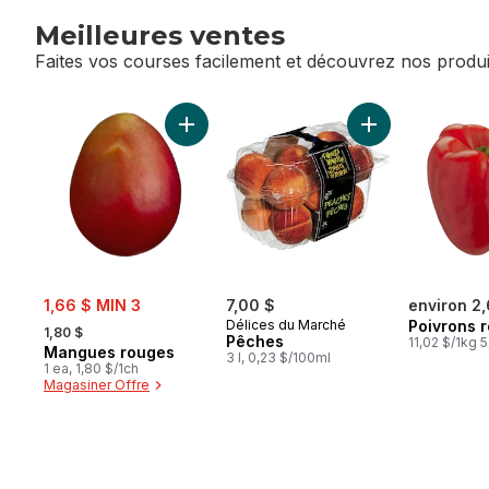
Meilleures ventes
Faites vos courses facilement et découvrez nos produi
sauter Meilleures ventes
Ajouter Mangues rouges au panier
Ajouter Pêches a
sale:
1,66 $ MIN 3
7,00 $
environ 2
, formerly:
Délices du Marché
Poivrons 
1,80 $
Pêches
11,02 $/1kg 5
Mangues rouges
3 l, 0,23 $/100ml
1 ea, 1,80 $/1ch
Magasiner Offre