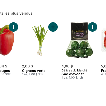
ts les plus vendus.
u panier
Ajouter Poivrons rouges au panier
Ajouter Oignons verts au panier
Ajouter 
,64 $
2,00 $
4,00 $
5,
rouges
Oignons verts
Délices du Marché
Fra
Sac d'avocat
,00 $/1lb
1 ea, 2,00 $/1ch
454
1 ea, 4,00 $/1ch